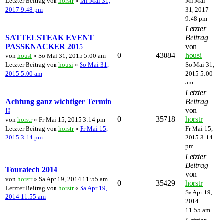
Letzter Beitrag von
horstr
«
Mi Mai 31,
Mi Mai
2017 9:48 pm
31, 2017
9:48 pm
Letzter
SATTELSTEAK EVENT
Beitrag
PASSKNACKER 2015
von
0
43884
housi
von
housi
» So Mai 31, 2015 5:00 am
Letzter Beitrag von
housi
«
So Mai 31,
So Mai 31,
2015 5:00 am
2015 5:00
am
Letzter
Achtung ganz wichtiger Termin
Beitrag
!!
von
0
35718
horstr
von
horstr
» Fr Mai 15, 2015 3:14 pm
Letzter Beitrag von
horstr
«
Fr Mai 15,
Fr Mai 15,
2015 3:14 pm
2015 3:14
pm
Letzter
Beitrag
Touratech 2014
von
von
horstr
» Sa Apr 19, 2014 11:55 am
0
35429
horstr
Letzter Beitrag von
horstr
«
Sa Apr 19,
Sa Apr 19,
2014 11:55 am
2014
11:55 am