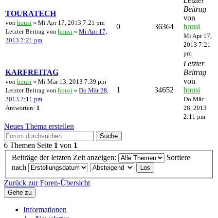
Letzter
Beitrag
TOURATECH
von
von
housi
» Mi Apr 17, 2013 7:21 pm
0
36364
housi
Letzter Beitrag von
housi
«
Mi Apr 17,
Mi Apr 17,
2013 7:21 pm
2013 7:21
pm
Letzter
KARFREITAG
Beitrag
von
von
housi
» Mi Mär 13, 2013 7:39 pm
1
34652
housi
Letzter Beitrag von
housi
«
Do Mär 28,
2013 2:11 pm
Do Mär
Antworten:
1
28, 2013
2:11 pm
Neues Thema erstellen
Suche
6 Themen
Seite
1
von
1
Beiträge der letzten Zeit anzeigen:
Sortiere
nach
Zurück zur Foren-Übersicht
Gehe zu
Informationen