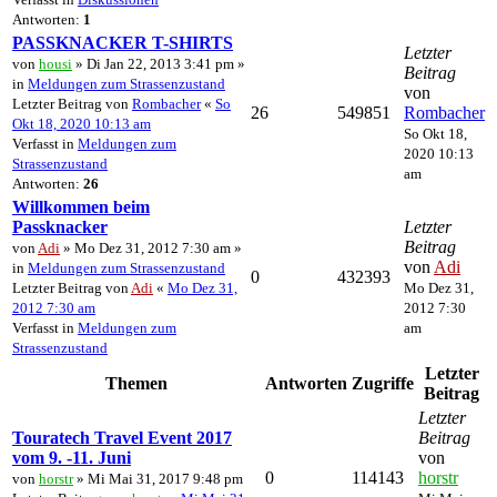
Antworten:
1
PASSKNACKER T-SHIRTS
Letzter
von
housi
» Di Jan 22, 2013 3:41 pm »
Beitrag
in
Meldungen zum Strassenzustand
von
Letzter Beitrag von
Rombacher
«
So
26
549851
Rombacher
Okt 18, 2020 10:13 am
So Okt 18,
Verfasst in
Meldungen zum
2020 10:13
Strassenzustand
am
Antworten:
26
Willkommen beim
Passknacker
Letzter
Beitrag
von
Adi
» Mo Dez 31, 2012 7:30 am »
von
Adi
in
Meldungen zum Strassenzustand
0
432393
Letzter Beitrag von
Adi
«
Mo Dez 31,
Mo Dez 31,
2012 7:30 am
2012 7:30
Verfasst in
Meldungen zum
am
Strassenzustand
Letzter
Themen
Antworten
Zugriffe
Beitrag
Letzter
Touratech Travel Event 2017
Beitrag
vom 9. -11. Juni
von
0
114143
horstr
von
horstr
» Mi Mai 31, 2017 9:48 pm