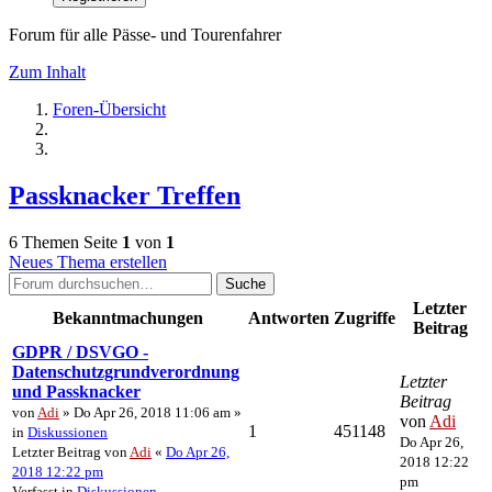
Forum für alle Pässe- und Tourenfahrer
Zum Inhalt
Foren-Übersicht
Passknacker Treffen
6 Themen
Seite
1
von
1
Neues Thema erstellen
Suche
Letzter
Bekanntmachungen
Antworten
Zugriffe
Beitrag
GDPR / DSVGO -
Datenschutzgrundverordnung
Letzter
und Passknacker
Beitrag
von
Adi
» Do Apr 26, 2018 11:06 am »
von
Adi
1
451148
in
Diskussionen
Do Apr 26,
Letzter Beitrag von
Adi
«
Do Apr 26,
2018 12:22
2018 12:22 pm
pm
Verfasst in
Diskussionen