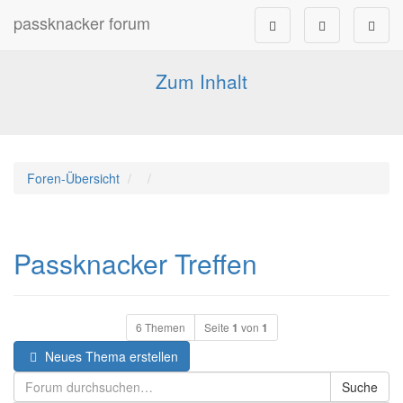
passknacker forum
Forum für alle Pässe- und Tourenfahrer
Zum Inhalt
Foren-Übersicht
Passknacker Treffen
6 Themen
Seite
1
von
1
Neues Thema erstellen
Suche