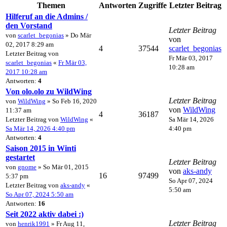
Themen
Antworten
Zugriffe
Letzter Beitrag
Hilferuf an die Admins /
den Vorstand
Letzter Beitrag
von
scarlet_begonias
» Do Mär
von
02, 2017 8:29 am
4
37544
scarlet_begonias
Letzter Beitrag von
Fr Mär 03, 2017
scarlet_begonias
«
Fr Mär 03,
10:28 am
2017 10:28 am
Antworten:
4
Von olo.olo zu WildWing
Letzter Beitrag
von
WildWing
» So Feb 16, 2020
von
WildWing
11:37 am
4
36187
Letzter Beitrag von
WildWing
«
Sa Mär 14, 2026
Sa Mär 14, 2026 4:40 pm
4:40 pm
Antworten:
4
Saison 2015 in Winti
gestartet
Letzter Beitrag
von
gnome
» So Mär 01, 2015
von
aks-andy
16
97499
5:37 pm
So Apr 07, 2024
Letzter Beitrag von
aks-andy
«
5:50 am
So Apr 07, 2024 5:50 am
Antworten:
16
Seit 2022 aktiv dabei :)
Letzter Beitrag
von
henrik1991
» Fr Aug 11,