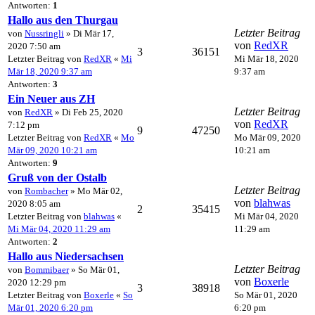
Antworten:
1
Hallo aus den Thurgau
Letzter Beitrag
von
Nussringli
» Di Mär 17,
von
RedXR
2020 7:50 am
3
36151
Letzter Beitrag von
RedXR
«
Mi
Mi Mär 18, 2020
Mär 18, 2020 9:37 am
9:37 am
Antworten:
3
Ein Neuer aus ZH
Letzter Beitrag
von
RedXR
» Di Feb 25, 2020
von
RedXR
7:12 pm
9
47250
Letzter Beitrag von
RedXR
«
Mo
Mo Mär 09, 2020
Mär 09, 2020 10:21 am
10:21 am
Antworten:
9
Gruß von der Ostalb
Letzter Beitrag
von
Rombacher
» Mo Mär 02,
von
blahwas
2020 8:05 am
2
35415
Letzter Beitrag von
blahwas
«
Mi Mär 04, 2020
Mi Mär 04, 2020 11:29 am
11:29 am
Antworten:
2
Hallo aus Niedersachsen
Letzter Beitrag
von
Bommibaer
» So Mär 01,
von
Boxerle
2020 12:29 pm
3
38918
Letzter Beitrag von
Boxerle
«
So
So Mär 01, 2020
Mär 01, 2020 6:20 pm
6:20 pm