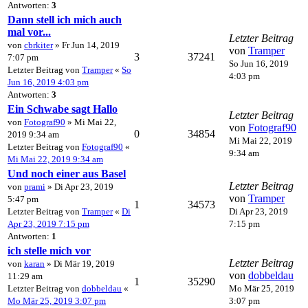
Antworten:
3
Dann stell ich mich auch
mal vor...
Letzter Beitrag
von
cbrkiter
» Fr Jun 14, 2019
von
Tramper
3
37241
7:07 pm
So Jun 16, 2019
Letzter Beitrag von
Tramper
«
So
4:03 pm
Jun 16, 2019 4:03 pm
Antworten:
3
Ein Schwabe sagt Hallo
Letzter Beitrag
von
Fotograf90
» Mi Mai 22,
von
Fotograf90
0
34854
2019 9:34 am
Mi Mai 22, 2019
Letzter Beitrag von
Fotograf90
«
9:34 am
Mi Mai 22, 2019 9:34 am
Und noch einer aus Basel
Letzter Beitrag
von
prami
» Di Apr 23, 2019
von
Tramper
5:47 pm
1
34573
Letzter Beitrag von
Tramper
«
Di
Di Apr 23, 2019
Apr 23, 2019 7:15 pm
7:15 pm
Antworten:
1
ich stelle mich vor
Letzter Beitrag
von
karan
» Di Mär 19, 2019
von
dobbeldau
11:29 am
1
35290
Letzter Beitrag von
dobbeldau
«
Mo Mär 25, 2019
Mo Mär 25, 2019 3:07 pm
3:07 pm