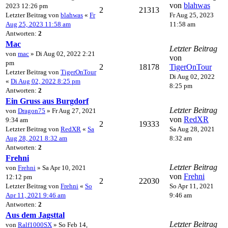
von
blahwas
2023 12:26 pm
2
21313
Letzter Beitrag von
blahwas
«
Fr
Fr Aug 25, 2023
Aug 25, 2023 11:58 am
11:58 am
Antworten:
2
Mac
Letzter Beitrag
von
mac
» Di Aug 02, 2022 2:21
von
pm
2
18178
TigerOnTour
Letzter Beitrag von
TigerOnTour
Di Aug 02, 2022
«
Di Aug 02, 2022 8:25 pm
8:25 pm
Antworten:
2
Ein Gruss aus Burgdorf
Letzter Beitrag
von
Dragon75
» Fr Aug 27, 2021
von
RedXR
9:34 am
2
19333
Letzter Beitrag von
RedXR
«
Sa
Sa Aug 28, 2021
Aug 28, 2021 8:32 am
8:32 am
Antworten:
2
Frehni
Letzter Beitrag
von
Frehni
» Sa Apr 10, 2021
von
Frehni
12:12 pm
2
22030
Letzter Beitrag von
Frehni
«
So
So Apr 11, 2021
Apr 11, 2021 9:46 am
9:46 am
Antworten:
2
Aus dem Jagsttal
Letzter Beitrag
von
Ralf1000SX
» So Feb 14,