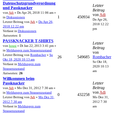
Datenschutzgrundverordnung
Letzter
und Passknacker
Beitrag
von
Adi
» Do Apr 26, 2018 11:06 am »
von
Adi
1
450934
in
Diskussionen
Do Apr 26,
Letzter Beitrag von
Adi
«
Do Apr 26,
2018 12:22
2018 12:22 pm
pm
Verfasst in
Diskussionen
Antworten:
1
PASSKNACKER T-SHIRTS
Letzter
von
housi
» Di Jan 22, 2013 3:41 pm »
Beitrag
in
Meldungen zum Strassenzustand
von
Letzter Beitrag von
Rombacher
«
So
26
549685
Rombacher
Okt 18, 2020 10:13 am
So Okt 18,
Verfasst in
Meldungen zum
2020 10:13
Strassenzustand
am
Antworten:
26
Willkommen beim
Passknacker
Letzter
Beitrag
von
Adi
» Mo Dez 31, 2012 7:30 am »
von
Adi
in
Meldungen zum Strassenzustand
0
432258
Letzter Beitrag von
Adi
«
Mo Dez 31,
Mo Dez 31,
2012 7:30 am
2012 7:30
Verfasst in
Meldungen zum
am
Strassenzustand