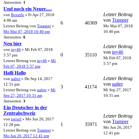
Antworten:
1
Und noch ein Neuer.....
Letzter Beitrag
von
Boxerle
» Fr Apr 27, 2018
von
Tramper
4:06 am
6
46369
Letzter Beitrag von
Tramper
«
Mo Mai 07, 2018
Mo Mai 07, 2018 10:40 pm
10:40 pm
Antworten:
6
Neu hier
Letzter Beitrag
von
iny46
» Mi Feb 07, 2018
von
iny46
0
35110
5:57 pm
Mi Feb 07, 2018
Letzter Beitrag von
iny46
«
Mi
5:57 pm
Feb 07, 2018 5:57 pm
Halli Hallo
Letzter Beitrag
von
ualter
» Do Sep 14, 2017
von
ualter
12:51 pm
3
41174
Letzter Beitrag von
ualter
«
Mi
Mi Sep 27, 2017
Sep 27, 2017 10:31 am
10:31 am
Antworten:
3
Ein Deutscher in der
Zentralschweiz
Letzter Beitrag
von
toexel
» Mo Jun 26, 2017
von
Tramper
1
35971
12:28 pm
Mo Jun 26, 2017
Letzter Beitrag von
Tramper
«
12:41 pm
Mo Jun 26, 2017 12:41 pm