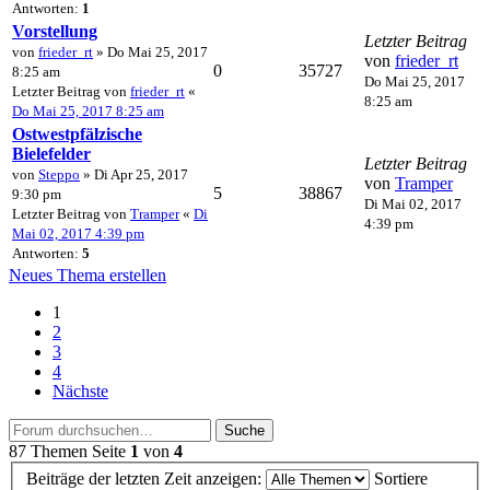
Antworten:
1
Vorstellung
Letzter Beitrag
von
frieder_rt
» Do Mai 25, 2017
von
frieder_rt
0
35727
8:25 am
Do Mai 25, 2017
Letzter Beitrag von
frieder_rt
«
8:25 am
Do Mai 25, 2017 8:25 am
Ostwestpfälzische
Bielefelder
Letzter Beitrag
von
Steppo
» Di Apr 25, 2017
von
Tramper
5
38867
9:30 pm
Di Mai 02, 2017
Letzter Beitrag von
Tramper
«
Di
4:39 pm
Mai 02, 2017 4:39 pm
Antworten:
5
Neues Thema erstellen
1
2
3
4
Nächste
Suche
87 Themen
Seite
1
von
4
Beiträge der letzten Zeit anzeigen:
Sortiere