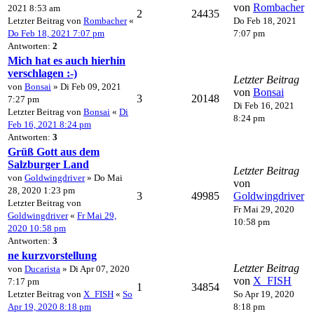
von
Rombacher
2021 8:53 am
2
24435
Letzter Beitrag von
Rombacher
«
Do Feb 18, 2021
Do Feb 18, 2021 7:07 pm
7:07 pm
Antworten:
2
Mich hat es auch hierhin
verschlagen :-)
Letzter Beitrag
von
Bonsai
» Di Feb 09, 2021
von
Bonsai
3
20148
7:27 pm
Di Feb 16, 2021
Letzter Beitrag von
Bonsai
«
Di
8:24 pm
Feb 16, 2021 8:24 pm
Antworten:
3
Grüß Gott aus dem
Salzburger Land
Letzter Beitrag
von
Goldwingdriver
» Do Mai
von
28, 2020 1:23 pm
3
49985
Goldwingdriver
Letzter Beitrag von
Fr Mai 29, 2020
Goldwingdriver
«
Fr Mai 29,
10:58 pm
2020 10:58 pm
Antworten:
3
ne kurzvorstellung
Letzter Beitrag
von
Ducarista
» Di Apr 07, 2020
von
X_FISH
7:17 pm
1
34854
Letzter Beitrag von
X_FISH
«
So
So Apr 19, 2020
Apr 19, 2020 8:18 pm
8:18 pm