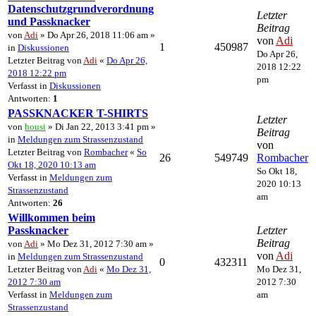
Datenschutzgrundverordnung
Letzter
und Passknacker
Beitrag
von
Adi
» Do Apr 26, 2018 11:06 am »
von
Adi
1
450987
in
Diskussionen
Do Apr 26,
Letzter Beitrag von
Adi
«
Do Apr 26,
2018 12:22
2018 12:22 pm
pm
Verfasst in
Diskussionen
Antworten:
1
PASSKNACKER T-SHIRTS
Letzter
von
housi
» Di Jan 22, 2013 3:41 pm »
Beitrag
in
Meldungen zum Strassenzustand
von
Letzter Beitrag von
Rombacher
«
So
26
549749
Rombacher
Okt 18, 2020 10:13 am
So Okt 18,
Verfasst in
Meldungen zum
2020 10:13
Strassenzustand
am
Antworten:
26
Willkommen beim
Passknacker
Letzter
Beitrag
von
Adi
» Mo Dez 31, 2012 7:30 am »
von
Adi
in
Meldungen zum Strassenzustand
0
432311
Letzter Beitrag von
Adi
«
Mo Dez 31,
Mo Dez 31,
2012 7:30 am
2012 7:30
Verfasst in
Meldungen zum
am
Strassenzustand