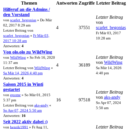
Themen
Antworten
Zugriffe
Letzter Beitrag
Hilferuf an die Admins /
den Vorstand
Letzter Beitrag
von
scarlet_begonias
» Do Mär
von
02, 2017 8:29 am
4
37551
scarlet_begonias
Letzter Beitrag von
Fr Mär 03, 2017
scarlet_begonias
«
Fr Mär 03,
10:28 am
2017 10:28 am
Antworten:
4
Von olo.olo zu WildWing
Letzter Beitrag
von
WildWing
» So Feb 16, 2020
von
WildWing
11:37 am
4
36189
Letzter Beitrag von
WildWing
«
Sa Mär 14, 2026
Sa Mär 14, 2026 4:40 pm
4:40 pm
Antworten:
4
Saison 2015 in Winti
gestartet
Letzter Beitrag
von
gnome
» So Mär 01, 2015
von
aks-andy
16
97518
5:37 pm
So Apr 07, 2024
Letzter Beitrag von
aks-andy
«
5:50 am
So Apr 07, 2024 5:50 am
Antworten:
16
Seit 2022 aktiv dabei :)
Letzter Beitrag
von
henrik1991
» Fr Aug 11,