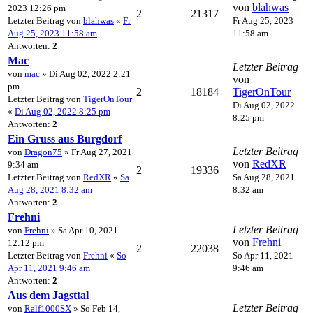
von
blahwas
2023 12:26 pm
2
21317
Letzter Beitrag von
blahwas
«
Fr
Fr Aug 25, 2023
Aug 25, 2023 11:58 am
11:58 am
Antworten:
2
Mac
Letzter Beitrag
von
mac
» Di Aug 02, 2022 2:21
von
pm
2
18184
TigerOnTour
Letzter Beitrag von
TigerOnTour
Di Aug 02, 2022
«
Di Aug 02, 2022 8:25 pm
8:25 pm
Antworten:
2
Ein Gruss aus Burgdorf
Letzter Beitrag
von
Dragon75
» Fr Aug 27, 2021
von
RedXR
9:34 am
2
19336
Letzter Beitrag von
RedXR
«
Sa
Sa Aug 28, 2021
Aug 28, 2021 8:32 am
8:32 am
Antworten:
2
Frehni
Letzter Beitrag
von
Frehni
» Sa Apr 10, 2021
von
Frehni
12:12 pm
2
22038
Letzter Beitrag von
Frehni
«
So
So Apr 11, 2021
Apr 11, 2021 9:46 am
9:46 am
Antworten:
2
Aus dem Jagsttal
Letzter Beitrag
von
Ralf1000SX
» So Feb 14,