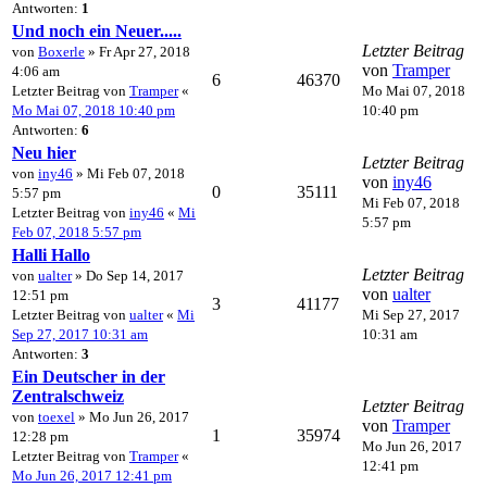
Antworten:
1
Und noch ein Neuer.....
Letzter Beitrag
von
Boxerle
» Fr Apr 27, 2018
von
Tramper
4:06 am
6
46370
Letzter Beitrag von
Tramper
«
Mo Mai 07, 2018
Mo Mai 07, 2018 10:40 pm
10:40 pm
Antworten:
6
Neu hier
Letzter Beitrag
von
iny46
» Mi Feb 07, 2018
von
iny46
0
35111
5:57 pm
Mi Feb 07, 2018
Letzter Beitrag von
iny46
«
Mi
5:57 pm
Feb 07, 2018 5:57 pm
Halli Hallo
Letzter Beitrag
von
ualter
» Do Sep 14, 2017
von
ualter
12:51 pm
3
41177
Letzter Beitrag von
ualter
«
Mi
Mi Sep 27, 2017
Sep 27, 2017 10:31 am
10:31 am
Antworten:
3
Ein Deutscher in der
Zentralschweiz
Letzter Beitrag
von
toexel
» Mo Jun 26, 2017
von
Tramper
1
35974
12:28 pm
Mo Jun 26, 2017
Letzter Beitrag von
Tramper
«
12:41 pm
Mo Jun 26, 2017 12:41 pm