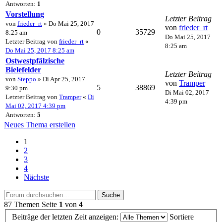
Antworten:
1
Vorstellung
Letzter Beitrag
von
frieder_rt
» Do Mai 25, 2017
von
frieder_rt
0
35729
8:25 am
Do Mai 25, 2017
Letzter Beitrag von
frieder_rt
«
8:25 am
Do Mai 25, 2017 8:25 am
Ostwestpfälzische
Bielefelder
Letzter Beitrag
von
Steppo
» Di Apr 25, 2017
von
Tramper
5
38869
9:30 pm
Di Mai 02, 2017
Letzter Beitrag von
Tramper
«
Di
4:39 pm
Mai 02, 2017 4:39 pm
Antworten:
5
Neues Thema erstellen
1
2
3
4
Nächste
Suche
87 Themen
Seite
1
von
4
Beiträge der letzten Zeit anzeigen:
Sortiere