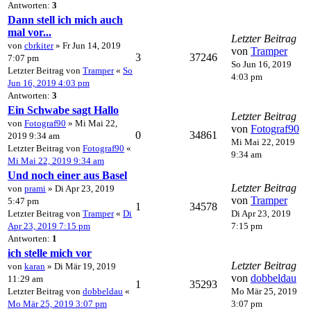
Antworten:
3
Dann stell ich mich auch
mal vor...
Letzter Beitrag
von
cbrkiter
» Fr Jun 14, 2019
von
Tramper
3
37246
7:07 pm
So Jun 16, 2019
Letzter Beitrag von
Tramper
«
So
4:03 pm
Jun 16, 2019 4:03 pm
Antworten:
3
Ein Schwabe sagt Hallo
Letzter Beitrag
von
Fotograf90
» Mi Mai 22,
von
Fotograf90
0
34861
2019 9:34 am
Mi Mai 22, 2019
Letzter Beitrag von
Fotograf90
«
9:34 am
Mi Mai 22, 2019 9:34 am
Und noch einer aus Basel
Letzter Beitrag
von
prami
» Di Apr 23, 2019
von
Tramper
5:47 pm
1
34578
Letzter Beitrag von
Tramper
«
Di
Di Apr 23, 2019
Apr 23, 2019 7:15 pm
7:15 pm
Antworten:
1
ich stelle mich vor
Letzter Beitrag
von
karan
» Di Mär 19, 2019
von
dobbeldau
11:29 am
1
35293
Letzter Beitrag von
dobbeldau
«
Mo Mär 25, 2019
Mo Mär 25, 2019 3:07 pm
3:07 pm