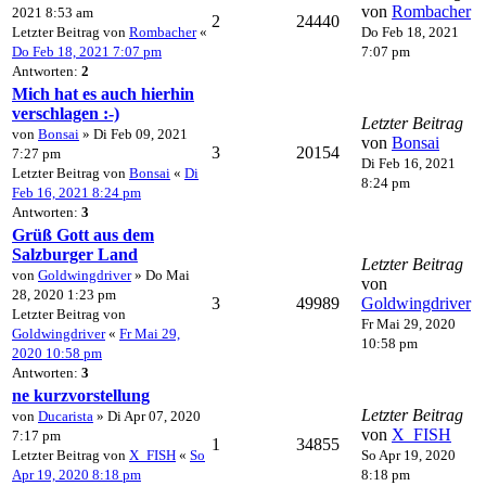
von
Rombacher
2021 8:53 am
2
24440
Letzter Beitrag von
Rombacher
«
Do Feb 18, 2021
Do Feb 18, 2021 7:07 pm
7:07 pm
Antworten:
2
Mich hat es auch hierhin
verschlagen :-)
Letzter Beitrag
von
Bonsai
» Di Feb 09, 2021
von
Bonsai
3
20154
7:27 pm
Di Feb 16, 2021
Letzter Beitrag von
Bonsai
«
Di
8:24 pm
Feb 16, 2021 8:24 pm
Antworten:
3
Grüß Gott aus dem
Salzburger Land
Letzter Beitrag
von
Goldwingdriver
» Do Mai
von
28, 2020 1:23 pm
3
49989
Goldwingdriver
Letzter Beitrag von
Fr Mai 29, 2020
Goldwingdriver
«
Fr Mai 29,
10:58 pm
2020 10:58 pm
Antworten:
3
ne kurzvorstellung
Letzter Beitrag
von
Ducarista
» Di Apr 07, 2020
von
X_FISH
7:17 pm
1
34855
Letzter Beitrag von
X_FISH
«
So
So Apr 19, 2020
Apr 19, 2020 8:18 pm
8:18 pm