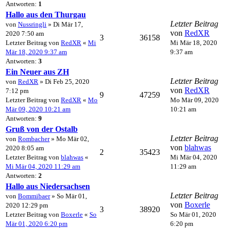
Antworten:
1
Hallo aus den Thurgau
Letzter Beitrag
von
Nussringli
» Di Mär 17,
von
RedXR
2020 7:50 am
3
36158
Letzter Beitrag von
RedXR
«
Mi
Mi Mär 18, 2020
Mär 18, 2020 9:37 am
9:37 am
Antworten:
3
Ein Neuer aus ZH
Letzter Beitrag
von
RedXR
» Di Feb 25, 2020
von
RedXR
7:12 pm
9
47259
Letzter Beitrag von
RedXR
«
Mo
Mo Mär 09, 2020
Mär 09, 2020 10:21 am
10:21 am
Antworten:
9
Gruß von der Ostalb
Letzter Beitrag
von
Rombacher
» Mo Mär 02,
von
blahwas
2020 8:05 am
2
35423
Letzter Beitrag von
blahwas
«
Mi Mär 04, 2020
Mi Mär 04, 2020 11:29 am
11:29 am
Antworten:
2
Hallo aus Niedersachsen
Letzter Beitrag
von
Bommibaer
» So Mär 01,
von
Boxerle
2020 12:29 pm
3
38920
Letzter Beitrag von
Boxerle
«
So
So Mär 01, 2020
Mär 01, 2020 6:20 pm
6:20 pm