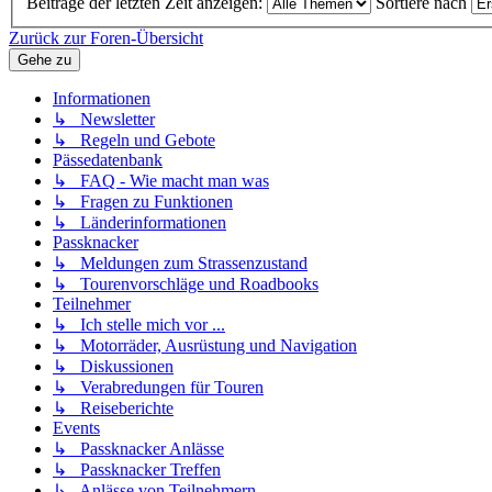
Beiträge der letzten Zeit anzeigen:
Sortiere nach
Zurück zur Foren-Übersicht
Gehe zu
Informationen
↳ Newsletter
↳ Regeln und Gebote
Pässedatenbank
↳ FAQ - Wie macht man was
↳ Fragen zu Funktionen
↳ Länderinformationen
Passknacker
↳ Meldungen zum Strassenzustand
↳ Tourenvorschläge und Roadbooks
Teilnehmer
↳ Ich stelle mich vor ...
↳ Motorräder, Ausrüstung und Navigation
↳ Diskussionen
↳ Verabredungen für Touren
↳ Reiseberichte
Events
↳ Passknacker Anlässe
↳ Passknacker Treffen
↳ Anlässe von Teilnehmern