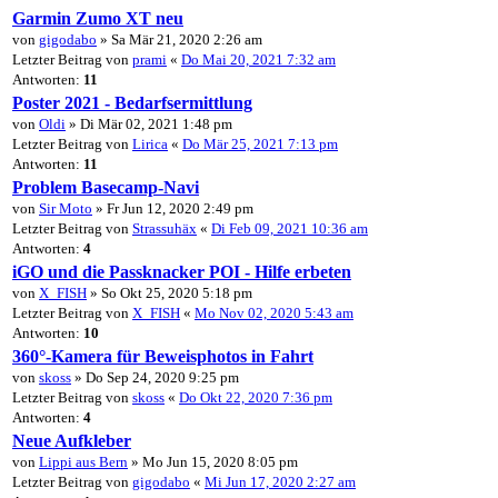
Garmin Zumo XT neu
von
gigodabo
» Sa Mär 21, 2020 2:26 am
Letzter Beitrag von
prami
«
Do Mai 20, 2021 7:32 am
Antworten:
11
Poster 2021 - Bedarfsermittlung
von
Oldi
» Di Mär 02, 2021 1:48 pm
Letzter Beitrag von
Lirica
«
Do Mär 25, 2021 7:13 pm
Antworten:
11
Problem Basecamp-Navi
von
Sir Moto
» Fr Jun 12, 2020 2:49 pm
Letzter Beitrag von
Strassuhäx
«
Di Feb 09, 2021 10:36 am
Antworten:
4
iGO und die Passknacker POI - Hilfe erbeten
von
X_FISH
» So Okt 25, 2020 5:18 pm
Letzter Beitrag von
X_FISH
«
Mo Nov 02, 2020 5:43 am
Antworten:
10
360°-Kamera für Beweisphotos in Fahrt
von
skoss
» Do Sep 24, 2020 9:25 pm
Letzter Beitrag von
skoss
«
Do Okt 22, 2020 7:36 pm
Antworten:
4
Neue Aufkleber
von
Lippi aus Bern
» Mo Jun 15, 2020 8:05 pm
Letzter Beitrag von
gigodabo
«
Mi Jun 17, 2020 2:27 am