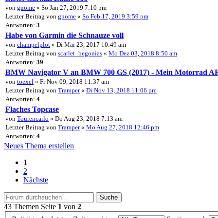
von
gnome
» So Jan 27, 2019 7:10 pm
Letzter Beitrag von
gnome
«
So Feb 17, 2019 3:59 pm
Antworten:
3
Habe von Garmin die Schnauze voll
von
champelplot
» Di Mai 23, 2017 10:49 am
Letzter Beitrag von
scarlet_begonias
«
Mo Dez 03, 2018 8:50 am
Antworten:
39
BMW Navigator V an BMW 700 GS (2017) - Mein Motorrad A
von
toexel
» Fr Nov 09, 2018 11:37 am
Letzter Beitrag von
Tramper
«
Di Nov 13, 2018 11:06 pm
Antworten:
4
Flaches Topcase
von
Tourencarlo
» Do Aug 23, 2018 7:13 am
Letzter Beitrag von
Tramper
«
Mo Aug 27, 2018 12:46 pm
Antworten:
4
Neues Thema erstellen
1
2
Nächste
Suche
43 Themen
Seite
1
von
2