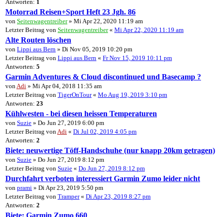
Antworten:
1
Motorrad Reisen+Sport Heft 23 Jgh. 86
von
Seitenwagentreiber
» Mi Apr 22, 2020 11:19 am
Letzter Beitrag von
Seitenwagentreiber
«
Mi Apr 22, 2020 11:19 am
Alte Routen löschen
von
Lippi aus Bern
» Di Nov 05, 2019 10:20 pm
Letzter Beitrag von
Lippi aus Bern
«
Fr Nov 15, 2019 10:11 pm
Antworten:
5
Garmin Adventures & Cloud discontinued und Basecamp ?
von
Adi
» Mi Apr 04, 2018 11:35 am
Letzter Beitrag von
TigerOnTour
«
Mo Aug 19, 2019 3:10 pm
Antworten:
23
Kühlwesten - bei diesen heissen Temperaturen
von
Suzie
» Do Jun 27, 2019 6:00 pm
Letzter Beitrag von
Adi
«
Di Jul 02, 2019 4:05 pm
Antworten:
2
Biete: neuwertige Töff-Handschuhe (nur knapp 20km getragen)
von
Suzie
» Do Jun 27, 2019 8:12 pm
Letzter Beitrag von
Suzie
«
Do Jun 27, 2019 8:12 pm
Durchfahrt verboten interessiert Garmin Zumo leider nicht
von
prami
» Di Apr 23, 2019 5:50 pm
Letzter Beitrag von
Tramper
«
Di Apr 23, 2019 8:27 pm
Antworten:
2
Biete: Garmin Zumo 660