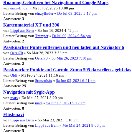
Roaming-Gebühren bei Navigation mit Google Maps
von
einzylinder
» Mi Jul 02, 2025 10:08 pm
Letzter Beitrag von
einzylinder
«
Do Jul 03, 2025 5:17 pm
Antworten:
3
Kartenmaterial XT und 396
von
Lippi aus Bern
» So Jun 16, 2024 4:42 pm
Letzter Beitrag von
Tramper
«
Di Jul 09, 2024 9:54 pm
Antworten:
2
Passknacker Punte entfernen und neu laden auf Navigator 6
von
Oetzi70
» So Mär 26, 2023 3:53 pm
Letzter Beitrag von
Oetzi70
«
So Mär 26, 2023 7:10 pm
Antworten:
2
Passknacker Punkte auf Garmin Zumo 595 darstellen - geht das
von
Oldi
» Mi Feb 24, 2021 11:16 am
Letzter Beitrag von
Strassuhäx
«
Sa Jun 05, 2021 6:21 pm
Antworten:
25
Navigation mit Sygic-App
von
mats
» Do Mai 27, 2021 8:20 pm
Letzter Beitrag von
mats
«
Sa Jun 05, 2021 9:17 am
Antworten:
8
Flüstenavi
von
Lippi aus Bern
» So Mai 23, 2021 1:10 pm
Letzter Beitrag von
Lippi aus Bern
«
Mo Mai 24, 2021 9:06 pm
Antworten:
5