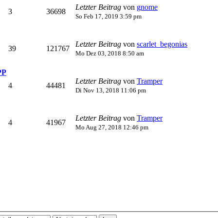
Letzter Beitrag
von
gnome
3
36698
So Feb 17, 2019 3:59 pm
Letzter Beitrag
von
scarlet_begonias
39
121767
Mo Dez 03, 2018 8:50 am
PP
Letzter Beitrag
von
Tramper
4
44481
Di Nov 13, 2018 11:06 pm
Letzter Beitrag
von
Tramper
4
41967
Mo Aug 27, 2018 12:46 pm