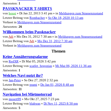
Antworten:
1
PASSKNACKER T-SHIRTS
von
housi
» Di Jan 22, 2013 3:41 pm » in
Meldungen zum Strassenzustand
Letzter Beitrag von
Rombacher
«
So Okt 18, 2020 10:13 am
Verfasst in
Meldungen zum Strassenzustand
Antworten:
26
Willkommen beim Passknacker
von
Adi
» Mo Dez 31, 2012 7:30 am » in
Meldungen zum Strassenzustand
Letzter Beitrag von
Adi
«
Mo Dez 31, 2012 7:30 am
Verfasst in
Meldungen zum Strassenzustand
Themen
Keine Annäherungsalarme
von
RedXR
» Di Mai 05, 2026 3:42 pm
Letzter Beitrag von
scarlet_begonias
«
Mi Mai 06, 2026 11:36 am
Antworten:
1
Welches Navi nutzt ihr?
von
Jan-Peter
» So Dez 27, 2020 2:32 pm
Letzter Beitrag von
prami
«
Do Jan 01, 2026 8:48 am
Antworten:
11
Navigation bei Mietmotorrad
von
mosert99
» Mo Okt 27, 2025 7:23 pm
Letzter Beitrag von
blahwas
«
Di Nov 11, 2025 8:50 pm
Antworten:
5