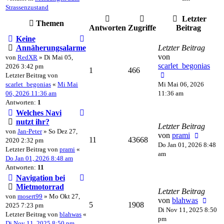
Strassenzustand
Letzter
Themen
Antworten
Zugriffe
Beitrag
Keine
Annäherungsalarme
Letzter Beitrag
von
von
RedXR
» Di Mai 05,
scarlet_begonias
2026 3:42 pm
1
466
Letzter Beitrag von
scarlet_begonias
«
Mi Mai
Mi Mai 06, 2026
06, 2026 11:36 am
11:36 am
Antworten:
1
Welches Navi
nutzt ihr?
Letzter Beitrag
von
Jan-Peter
» So Dez 27,
von
prami
11
43668
2020 2:32 pm
Do Jan 01, 2026 8:48
Letzter Beitrag von
prami
«
am
Do Jan 01, 2026 8:48 am
Antworten:
11
Navigation bei
Mietmotorrad
Letzter Beitrag
von
mosert99
» Mo Okt 27,
von
blahwas
5
1908
2025 7:23 pm
Di Nov 11, 2025 8:50
Letzter Beitrag von
blahwas
«
pm
Di Nov 11, 2025 8:50 pm