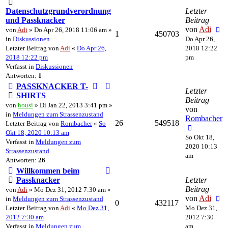
Datenschutzgrundverordnung
Letzter
und Passknacker
Beitrag
von
Adi
von
Adi
» Do Apr 26, 2018 11:06 am »
1
450703
in
Diskussionen
Do Apr 26,
Letzter Beitrag von
Adi
«
Do Apr 26,
2018 12:22
2018 12:22 pm
pm
Verfasst in
Diskussionen
Antworten:
1
PASSKNACKER T-
Letzter
SHIRTS
Beitrag
von
housi
» Di Jan 22, 2013 3:41 pm »
von
in
Meldungen zum Strassenzustand
Rombacher
26
549518
Letzter Beitrag von
Rombacher
«
So
Okt 18, 2020 10:13 am
So Okt 18,
Verfasst in
Meldungen zum
2020 10:13
Strassenzustand
am
Antworten:
26
Willkommen beim
Passknacker
Letzter
Beitrag
von
Adi
» Mo Dez 31, 2012 7:30 am »
von
Adi
in
Meldungen zum Strassenzustand
0
432117
Letzter Beitrag von
Adi
«
Mo Dez 31,
Mo Dez 31,
2012 7:30 am
2012 7:30
Verfasst in
Meldungen zum
am