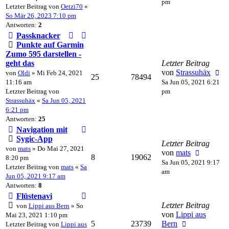
pm
Letzter Beitrag von
Oetzi70
«
So Mär 26, 2023 7:10 pm
Antworten:
2
Passknacker
Punkte auf Garmin
Zumo 595 darstellen -
geht das
Letzter Beitrag
von
Strassuhäx
von
Oldi
» Mi Feb 24, 2021
25
78494
11:16 am
Sa Jun 05, 2021 6:21
Letzter Beitrag von
pm
Strassuhäx
«
Sa Jun 05, 2021
6:21 pm
Antworten:
25
Navigation mit
Sygic-App
Letzter Beitrag
von
mats
» Do Mai 27, 2021
von
mats
8
19062
8:20 pm
Sa Jun 05, 2021 9:17
Letzter Beitrag von
mats
«
Sa
am
Jun 05, 2021 9:17 am
Antworten:
8
Flüstenavi
Letzter Beitrag
von
Lippi aus Bern
» So
von
Lippi aus
Mai 23, 2021 1:10 pm
5
23739
Bern
Letzter Beitrag von
Lippi aus