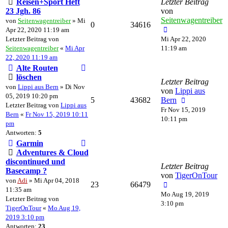
Reisen+Sport Heft
Letzter Beitrag
23 Jgh. 86
von
Seitenwagentreiber
von
Seitenwagentreiber
» Mi
0
34616
Apr 22, 2020 11:19 am
Letzter Beitrag von
Mi Apr 22, 2020
Seitenwagentreiber
«
Mi Apr
11:19 am
22, 2020 11:19 am
Alte Routen
löschen
Letzter Beitrag
von
Lippi aus Bern
» Di Nov
von
Lippi aus
05, 2019 10:20 pm
5
43682
Bern
Letzter Beitrag von
Lippi aus
Fr Nov 15, 2019
Bern
«
Fr Nov 15, 2019 10:11
10:11 pm
pm
Antworten:
5
Garmin
Adventures & Cloud
discontinued und
Letzter Beitrag
Basecamp ?
von
TigerOnTour
von
Adi
» Mi Apr 04, 2018
23
66479
11:35 am
Mo Aug 19, 2019
Letzter Beitrag von
3:10 pm
TigerOnTour
«
Mo Aug 19,
2019 3:10 pm
Antworten:
23