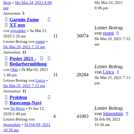
Bern
«
Mo Mai 24, 2021 9:06
Mo Mai 24, 2021
pm
9:06 pm
Antworten:
5
Garmin Zumo
XT neu
Letzter Beitrag
von
gigodabo
» Sa Mär 21,
von
prami
11
56074
2020 2:26 am
Do Mai 20, 2021 7:32
Letzter Beitrag von
prami
«
am
Do Mai 20, 2021 7:32 am
Antworten:
11
Poster 2021 -
Bedarfsermittlung
Letzter Beitrag
von
Oldi
» Di Mär 02, 2021
von
Lirica
11
28284
1:48 pm
Do Mär 25, 2021 7:13
Letzter Beitrag von
Lirica
«
pm
Do Mär 25, 2021 7:13 pm
Antworten:
11
Problem
Basecamp-Navi
Letzter Beitrag
von
Sir Moto
» Fr Jun 12,
von
Strassuhäx
2020 2:49 pm
4
41083
Letzter Beitrag von
Di Feb 09, 2021
Strassuhäx
«
Di Feb 09, 2021
10:36 am
10:36 am