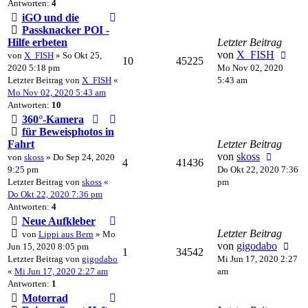
Antworten:
4
iGO und die
Passknacker POI -
Hilfe erbeten
Letzter Beitrag
von
X_FISH
von
X_FISH
» So Okt 25,
10
45225
2020 5:18 pm
Mo Nov 02, 2020
Letzter Beitrag von
X_FISH
«
5:43 am
Mo Nov 02, 2020 5:43 am
Antworten:
10
360°-Kamera
für Beweisphotos in
Fahrt
Letzter Beitrag
von
skoss
von
skoss
» Do Sep 24, 2020
4
41436
9:25 pm
Do Okt 22, 2020 7:36
Letzter Beitrag von
skoss
«
pm
Do Okt 22, 2020 7:36 pm
Antworten:
4
Neue Aufkleber
Letzter Beitrag
von
Lippi aus Bern
» Mo
von
gigodabo
Jun 15, 2020 8:05 pm
1
34542
Letzter Beitrag von
gigodabo
Mi Jun 17, 2020 2:27
«
Mi Jun 17, 2020 2:27 am
am
Antworten:
1
Motorrad