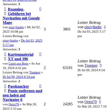
Antworten:
5
Roaming-
Gebühren bei
Navigation mit Google
Maps
Letzter Beitrag
von
einzylinder
von
einzylinder
» Mi Jul 02,
3
3801
2025 10:08 pm
Do Jul 03, 2025 5:17
Letzter Beitrag von
pm
einzylinder
«
Do Jul 03, 2025
5:17 pm
Antworten:
3
Kartenmaterial
XT und 396
Letzter Beitrag
von
Lippi aus Bern
» So Jun
von
Tramper
2
63181
16, 2024 4:42 pm
Di Jul 09, 2024 9:54
Letzter Beitrag von
Tramper
«
pm
Di Jul 09, 2024 9:54 pm
Antworten:
2
Passknacker
Punte entfernen und
neu laden auf
Letzter Beitrag
Navigator 6
von
Oetzi70
2
24285
von
Oetzi70
» So Mär 26,
So Mär 26, 2023 7:10
2023 3:53 pm