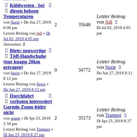
Kühlwesten - bei
diesen heissen
Temperaturen
Letzter Beitrag
von
Adi
von
Suzie
» Do Jun 27, 2019
2
35648
6:00 pm
Di Jul 02, 2019 4:05
Letzter Beitrag von
Adi
«
Di
pm
Jul 02, 2019 4:05 pm
Antworten:
2
Biete: neuwertige
Töff-Handschuhe
(nur knapp 20km
Letzter Beitrag
getragen)
von
Suzie
0
34772
von
Suzie
» Do Jun 27, 2019
Do Jun 27, 2019 8:12
8:12 pm
pm
Letzter Beitrag von
Suzie
«
Do Jun 27, 2019 8:12 pm
Durchfahrt
verboten interessiert
Garmin Zumo leider
Letzter Beitrag
nicht
von
Tramper
2
35173
von
prami
» Di Apr 23, 2019
Di Apr 23, 2019 8:27
5:50 pm
pm
Letzter Beitrag von
Tramper
«
Di Apr 23, 2019 8:27 pm