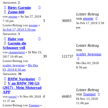
Antworten:
2
Biete: Garmin
Zumo 660
Letzter Beitrag
von
gnome
» So Jan 27, 2019
von
gnome
3
36693
7:10 pm
So Feb 17, 2019 3:59
Letzter Beitrag von
gnome
«
pm
So Feb 17, 2019 3:59 pm
Antworten:
3
Habe von
Garmin die
Letzter Beitrag
Schnauze voll
von
von
champelplot
» Di Mai 23,
scarlet_begonias
39
121737
2017 10:49 am
Letzter Beitrag von
Mo Dez 03, 2018
scarlet_begonias
«
Mo Dez
8:50 am
03, 2018 8:50 am
Antworten:
39
BMW Navigator
V an BMW 700 GS
(2017) - Mein Motorrad
Letzter Beitrag
APP
von
Tramper
4
44463
von
toexel
» Fr Nov 09, 2018
Di Nov 13, 2018
11:37 am
11:06 pm
Letzter Beitrag von
Tramper
«