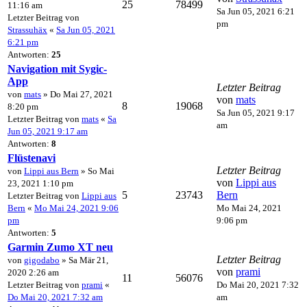
25
78499
11:16 am
Sa Jun 05, 2021 6:21
Letzter Beitrag von
pm
Strassuhäx
«
Sa Jun 05, 2021
6:21 pm
Antworten:
25
Navigation mit Sygic-
App
Letzter Beitrag
von
mats
» Do Mai 27, 2021
von
mats
8
19068
8:20 pm
Sa Jun 05, 2021 9:17
Letzter Beitrag von
mats
«
Sa
am
Jun 05, 2021 9:17 am
Antworten:
8
Flüstenavi
Letzter Beitrag
von
Lippi aus Bern
» So Mai
von
Lippi aus
23, 2021 1:10 pm
5
23743
Bern
Letzter Beitrag von
Lippi aus
Bern
«
Mo Mai 24, 2021 9:06
Mo Mai 24, 2021
pm
9:06 pm
Antworten:
5
Garmin Zumo XT neu
Letzter Beitrag
von
gigodabo
» Sa Mär 21,
von
prami
2020 2:26 am
11
56076
Letzter Beitrag von
prami
«
Do Mai 20, 2021 7:32
Do Mai 20, 2021 7:32 am
am