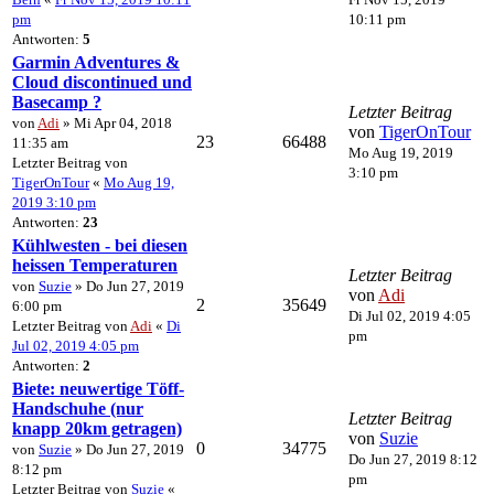
pm
10:11 pm
Antworten:
5
Garmin Adventures &
Cloud discontinued und
Basecamp ?
Letzter Beitrag
von
Adi
» Mi Apr 04, 2018
von
TigerOnTour
23
66488
11:35 am
Mo Aug 19, 2019
Letzter Beitrag von
3:10 pm
TigerOnTour
«
Mo Aug 19,
2019 3:10 pm
Antworten:
23
Kühlwesten - bei diesen
heissen Temperaturen
Letzter Beitrag
von
Suzie
» Do Jun 27, 2019
von
Adi
2
35649
6:00 pm
Di Jul 02, 2019 4:05
Letzter Beitrag von
Adi
«
Di
pm
Jul 02, 2019 4:05 pm
Antworten:
2
Biete: neuwertige Töff-
Handschuhe (nur
Letzter Beitrag
knapp 20km getragen)
von
Suzie
0
34775
von
Suzie
» Do Jun 27, 2019
Do Jun 27, 2019 8:12
8:12 pm
pm
Letzter Beitrag von
Suzie
«