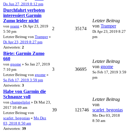
Do Jun 27, 2019 8:12 pm
Durchfahrt verboten
interessiert Garmin
Zumo leider nicht
Letzter Beitrag
von
Tramper
von
prami
» Di Apr 23, 2019
2
35174
5:50 pm
Di Apr 23, 2019 8:27
Letzter Beitrag von
Tramper
«
pm
Di Apr 23, 2019 8:27 pm
Antworten:
2
Biete: Garmin Zumo
660
Letzter Beitrag
von
gnome
» So Jan 27, 2019
von
gnome
3
36695
7:10 pm
So Feb 17, 2019 3:59
Letzter Beitrag von
gnome
«
pm
So Feb 17, 2019 3:59 pm
Antworten:
3
Habe von Garmin die
Schnauze voll
Letzter Beitrag
von
champelplot
» Di Mai 23,
von
2017 10:49 am
39
121746
scarlet_begonias
Letzter Beitrag von
Mo Dez 03, 2018
scarlet_begonias
«
Mo Dez
8:50 am
03, 2018 8:50 am
Antworten:
39