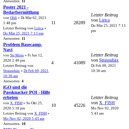
Antworten:
11
Poster 2021 -
Bedarfsermittlung
Letzter Beitrag
von
Oldi
» Di Mär 02, 2021
von
Lirica
11
28289
1:48 pm
Do Mär 25, 2021 7:13
Letzter Beitrag von
Lirica
«
pm
Do Mär 25, 2021 7:13 pm
Antworten:
11
Problem Basecamp-
Navi
Letzter Beitrag
von
Sir Moto
» Fr Jun 12,
von
Strassuhäx
2020 2:49 pm
4
41089
Letzter Beitrag von
Di Feb 09, 2021
Strassuhäx
«
Di Feb 09, 2021
10:36 am
10:36 am
Antworten:
4
iGO und die
Passknacker POI - Hilfe
erbeten
Letzter Beitrag
von
X_FISH
von
X_FISH
» So Okt 25,
10
45226
2020 5:18 pm
Mo Nov 02, 2020
Letzter Beitrag von
X_FISH
«
5:43 am
Mo Nov 02, 2020 5:43 am
Antworten:
10