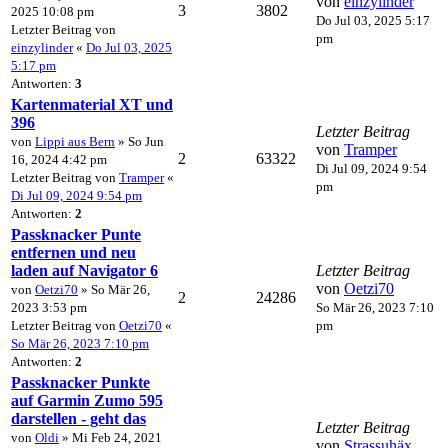
von
einzylinder
3
3802
2025 10:08 pm
Do Jul 03, 2025 5:17
Letzter Beitrag von
pm
einzylinder
«
Do Jul 03, 2025
5:17 pm
Antworten:
3
Kartenmaterial XT und
396
Letzter Beitrag
von
Lippi aus Bern
» So Jun
von
Tramper
2
63322
16, 2024 4:42 pm
Di Jul 09, 2024 9:54
Letzter Beitrag von
Tramper
«
pm
Di Jul 09, 2024 9:54 pm
Antworten:
2
Passknacker Punte
entfernen und neu
laden auf Navigator 6
Letzter Beitrag
von
Oetzi70
von
Oetzi70
» So Mär 26,
2
24286
2023 3:53 pm
So Mär 26, 2023 7:10
Letzter Beitrag von
Oetzi70
«
pm
So Mär 26, 2023 7:10 pm
Antworten:
2
Passknacker Punkte
auf Garmin Zumo 595
darstellen - geht das
Letzter Beitrag
von
Oldi
» Mi Feb 24, 2021
von
Strassuhäx