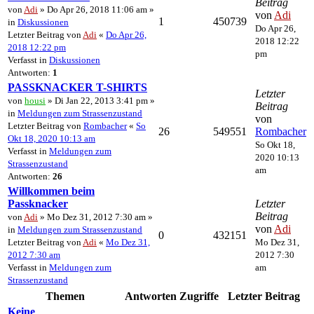
Beitrag
von
Adi
» Do Apr 26, 2018 11:06 am »
von
Adi
1
450739
in
Diskussionen
Do Apr 26,
Letzter Beitrag von
Adi
«
Do Apr 26,
2018 12:22
2018 12:22 pm
pm
Verfasst in
Diskussionen
Antworten:
1
PASSKNACKER T-SHIRTS
Letzter
von
housi
» Di Jan 22, 2013 3:41 pm »
Beitrag
in
Meldungen zum Strassenzustand
von
Letzter Beitrag von
Rombacher
«
So
26
549551
Rombacher
Okt 18, 2020 10:13 am
So Okt 18,
Verfasst in
Meldungen zum
2020 10:13
Strassenzustand
am
Antworten:
26
Willkommen beim
Passknacker
Letzter
Beitrag
von
Adi
» Mo Dez 31, 2012 7:30 am »
von
Adi
in
Meldungen zum Strassenzustand
0
432151
Letzter Beitrag von
Adi
«
Mo Dez 31,
Mo Dez 31,
2012 7:30 am
2012 7:30
Verfasst in
Meldungen zum
am
Strassenzustand
Themen
Antworten
Zugriffe
Letzter Beitrag
Keine