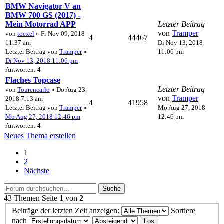
BMW Navigator V an
BMW 700 GS (2017) -
Mein Motorrad APP
Letzter Beitrag
von
Tramper
von
toexel
» Fr Nov 09, 2018
4
44467
11:37 am
Di Nov 13, 2018
Letzter Beitrag von
Tramper
«
11:06 pm
Di Nov 13, 2018 11:06 pm
Antworten:
4
Flaches Topcase
Letzter Beitrag
von
Tourencarlo
» Do Aug 23,
von
Tramper
2018 7:13 am
4
41958
Letzter Beitrag von
Tramper
«
Mo Aug 27, 2018
Mo Aug 27, 2018 12:46 pm
12:46 pm
Antworten:
4
Neues Thema erstellen
1
2
Nächste
Suche
43 Themen
Seite
1
von
2
Beiträge der letzten Zeit anzeigen:
Sortiere
nach