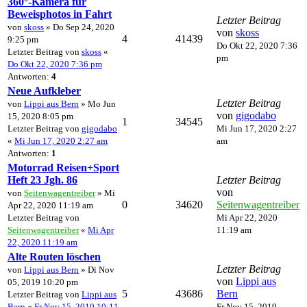
360°-Kamera für
Beweisphotos in Fahrt
Letzter Beitrag
von
skoss
» Do Sep 24, 2020
von
skoss
4
41439
9:25 pm
Do Okt 22, 2020 7:36
Letzter Beitrag von
skoss
«
pm
Do Okt 22, 2020 7:36 pm
Antworten:
4
Neue Aufkleber
Letzter Beitrag
von
Lippi aus Bern
» Mo Jun
von
gigodabo
15, 2020 8:05 pm
1
34545
Letzter Beitrag von
gigodabo
Mi Jun 17, 2020 2:27
«
Mi Jun 17, 2020 2:27 am
am
Antworten:
1
Motorrad Reisen+Sport
Heft 23 Jgh. 86
Letzter Beitrag
von
von
Seitenwagentreiber
» Mi
0
34620
Seitenwagentreiber
Apr 22, 2020 11:19 am
Letzter Beitrag von
Mi Apr 22, 2020
Seitenwagentreiber
«
Mi Apr
11:19 am
22, 2020 11:19 am
Alte Routen löschen
Letzter Beitrag
von
Lippi aus Bern
» Di Nov
von
Lippi aus
05, 2019 10:20 pm
5
43686
Bern
Letzter Beitrag von
Lippi aus
Bern
«
Fr Nov 15, 2019 10:11
Fr Nov 15, 2019