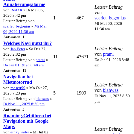
Annäherungsalarme
Letzter Beitrag
von
RedXR
» Di Mai 05,
von
2026 3:42 pm
1
467
scarlet_begonias
Letzter Beitrag von
Mi Mai 06, 2026
scarlet_begonias
«
Mi Mai
11:36 am
06, 2026 11:36 am
Antworten:
1
Welches Navi nutzt ihr?
Letzter Beitrag
von
Jan-Peter
» So Dez 27,
von
prami
2020 2:32 pm
11
43671
Letzter Beitrag von
prami
«
Do Jan 01, 2026 8:48
Do Jan 01, 2026 8:48 am
am
Antworten:
11
Navigation bei
Mietmotorrad
Letzter Beitrag
von
mosert99
» Mo Okt 27,
von
blahwas
5
1909
2025 7:23 pm
Di Nov 11, 2025 8:50
Letzter Beitrag von
blahwas
«
pm
Di Nov 11, 2025 8:50 pm
Antworten:
5
Roaming-Gebühren bei
Navigation mit Google
Maps
Letzter Beitrag
von
einzylinder
» Mi Jul 02,