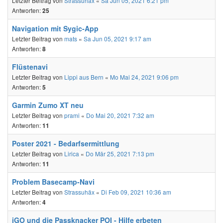
Letzter Beitrag von
Strassuhäx
«
Sa Jun 05, 2021 6:21 pm
Antworten:
25
Navigation mit Sygic-App
Letzter Beitrag von
mats
«
Sa Jun 05, 2021 9:17 am
Antworten:
8
Flüstenavi
Letzter Beitrag von
Lippi aus Bern
«
Mo Mai 24, 2021 9:06 pm
Antworten:
5
Garmin Zumo XT neu
Letzter Beitrag von
prami
«
Do Mai 20, 2021 7:32 am
Antworten:
11
Poster 2021 - Bedarfsermittlung
Letzter Beitrag von
Lirica
«
Do Mär 25, 2021 7:13 pm
Antworten:
11
Problem Basecamp-Navi
Letzter Beitrag von
Strassuhäx
«
Di Feb 09, 2021 10:36 am
Antworten:
4
iGO und die Passknacker POI - Hilfe erbeten