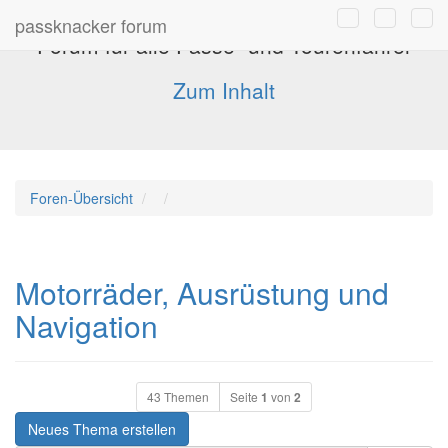
passknacker forum
Forum für alle Pässe- und Tourenfahrer
Zum Inhalt
Foren-Übersicht
Motorräder, Ausrüstung und
Navigation
43 Themen
Seite
1
von
2
Neues Thema erstellen