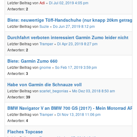
Letzter Beitrag von
Adi
«
Di Jul 02, 2019 4:05 pm
Antworten:
2
Biete: neuwertige Töff-Handschuhe (nur knapp 20km getragen
Letzter Beitrag von
Suzie
«
Do Jun 27, 2019 8:12 pm
Durchfahrt verboten interessiert Garmin Zumo leider nicht
Letzter Beitrag von
Tramper
«
Di Apr 23, 2019 8:27 pm
Antworten:
2
Biete: Garmin Zumo 660
Letzter Beitrag von
gnome
«
So Feb 17, 2019 3:59 pm
Antworten:
3
Habe von Garmin die Schnauze voll
Letzter Beitrag von
scarlet_begonias
«
Mo Dez 03, 2018 8:50 am
Antworten:
39
BMW Navigator V an BMW 700 GS (2017) - Mein Motorrad APP
Letzter Beitrag von
Tramper
«
Di Nov 13, 2018 11:06 pm
Antworten:
4
Flaches Topcase