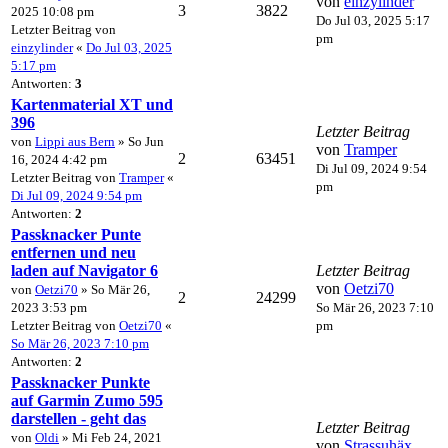
von
einzylinder
3
3822
2025 10:08 pm
Do Jul 03, 2025 5:17
Letzter Beitrag von
pm
einzylinder
«
Do Jul 03, 2025
5:17 pm
Antworten:
3
Kartenmaterial XT und
396
Letzter Beitrag
von
Lippi aus Bern
» So Jun
von
Tramper
2
63451
16, 2024 4:42 pm
Di Jul 09, 2024 9:54
Letzter Beitrag von
Tramper
«
pm
Di Jul 09, 2024 9:54 pm
Antworten:
2
Passknacker Punte
entfernen und neu
laden auf Navigator 6
Letzter Beitrag
von
Oetzi70
von
Oetzi70
» So Mär 26,
2
24299
2023 3:53 pm
So Mär 26, 2023 7:10
Letzter Beitrag von
Oetzi70
«
pm
So Mär 26, 2023 7:10 pm
Antworten:
2
Passknacker Punkte
auf Garmin Zumo 595
darstellen - geht das
Letzter Beitrag
von
Oldi
» Mi Feb 24, 2021
von
Strassuhäx