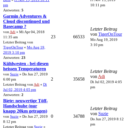
pm
10:11 pm
Antworten:
5
Garmin Adventures &
Cloud discontinued und
Basecamp ?
Letzter Beitrag
von
Adi
» Mi Apr 04, 2018
von
TigerOnTour
23
66533
11:35 am
Mo Aug 19, 2019
Letzter Beitrag von
3:10 pm
TigerOnTour
«
Mo Aug 19,
2019 3:10 pm
Antworten:
23
Kühlwesten - bei diesen
heissen Temperaturen
Letzter Beitrag
von
Suzie
» Do Jun 27, 2019
von
Adi
2
35658
6:00 pm
Di Jul 02, 2019 4:05
Letzter Beitrag von
Adi
«
Di
pm
Jul 02, 2019 4:05 pm
Antworten:
2
Biete: neuwertige Töff-
Handschuhe (nur
Letzter Beitrag
knapp 20km getragen)
von
Suzie
0
34788
von
Suzie
» Do Jun 27, 2019
Do Jun 27, 2019 8:12
8:12 pm
pm
Letzter Beitrag von
Suzie
«