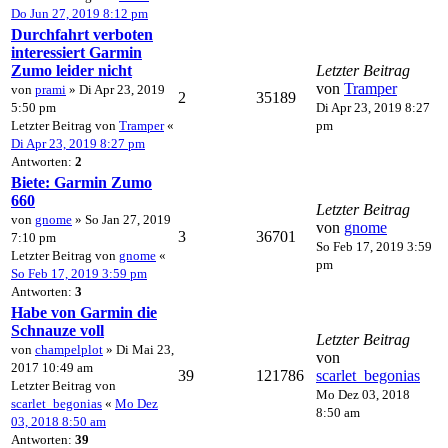
Do Jun 27, 2019 8:12 pm
Durchfahrt verboten
interessiert Garmin
Zumo leider nicht
Letzter Beitrag
von
Tramper
von
prami
» Di Apr 23, 2019
2
35189
5:50 pm
Di Apr 23, 2019 8:27
Letzter Beitrag von
Tramper
«
pm
Di Apr 23, 2019 8:27 pm
Antworten:
2
Biete: Garmin Zumo
660
Letzter Beitrag
von
gnome
» So Jan 27, 2019
von
gnome
3
36701
7:10 pm
So Feb 17, 2019 3:59
Letzter Beitrag von
gnome
«
pm
So Feb 17, 2019 3:59 pm
Antworten:
3
Habe von Garmin die
Schnauze voll
Letzter Beitrag
von
champelplot
» Di Mai 23,
von
2017 10:49 am
39
121786
scarlet_begonias
Letzter Beitrag von
Mo Dez 03, 2018
scarlet_begonias
«
Mo Dez
8:50 am
03, 2018 8:50 am
Antworten:
39