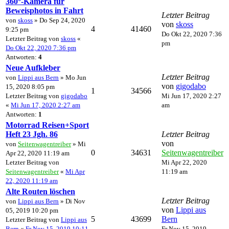
360°-Kamera für
Beweisphotos in Fahrt
Letzter Beitrag
von
skoss
» Do Sep 24, 2020
von
skoss
4
41460
9:25 pm
Do Okt 22, 2020 7:36
Letzter Beitrag von
skoss
«
pm
Do Okt 22, 2020 7:36 pm
Antworten:
4
Neue Aufkleber
Letzter Beitrag
von
Lippi aus Bern
» Mo Jun
von
gigodabo
15, 2020 8:05 pm
1
34566
Letzter Beitrag von
gigodabo
Mi Jun 17, 2020 2:27
«
Mi Jun 17, 2020 2:27 am
am
Antworten:
1
Motorrad Reisen+Sport
Heft 23 Jgh. 86
Letzter Beitrag
von
von
Seitenwagentreiber
» Mi
0
34631
Seitenwagentreiber
Apr 22, 2020 11:19 am
Letzter Beitrag von
Mi Apr 22, 2020
Seitenwagentreiber
«
Mi Apr
11:19 am
22, 2020 11:19 am
Alte Routen löschen
Letzter Beitrag
von
Lippi aus Bern
» Di Nov
von
Lippi aus
05, 2019 10:20 pm
5
43699
Bern
Letzter Beitrag von
Lippi aus
Bern
«
Fr Nov 15, 2019 10:11
Fr Nov 15, 2019