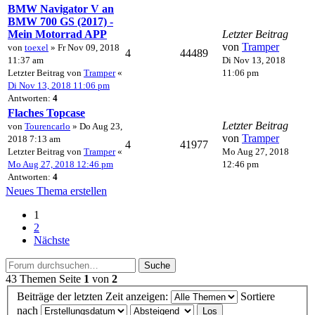
BMW Navigator V an
BMW 700 GS (2017) -
Mein Motorrad APP
Letzter Beitrag
von
Tramper
von
toexel
» Fr Nov 09, 2018
4
44489
11:37 am
Di Nov 13, 2018
Letzter Beitrag von
Tramper
«
11:06 pm
Di Nov 13, 2018 11:06 pm
Antworten:
4
Flaches Topcase
Letzter Beitrag
von
Tourencarlo
» Do Aug 23,
von
Tramper
2018 7:13 am
4
41977
Letzter Beitrag von
Tramper
«
Mo Aug 27, 2018
Mo Aug 27, 2018 12:46 pm
12:46 pm
Antworten:
4
Neues Thema erstellen
1
2
Nächste
Suche
43 Themen
Seite
1
von
2
Beiträge der letzten Zeit anzeigen:
Sortiere
nach