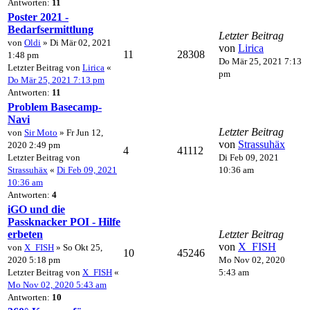
Antworten:
11
Poster 2021 -
Bedarfsermittlung
Letzter Beitrag
von
Oldi
» Di Mär 02, 2021
von
Lirica
11
28308
1:48 pm
Do Mär 25, 2021 7:13
Letzter Beitrag von
Lirica
«
pm
Do Mär 25, 2021 7:13 pm
Antworten:
11
Problem Basecamp-
Navi
Letzter Beitrag
von
Sir Moto
» Fr Jun 12,
von
Strassuhäx
2020 2:49 pm
4
41112
Letzter Beitrag von
Di Feb 09, 2021
Strassuhäx
«
Di Feb 09, 2021
10:36 am
10:36 am
Antworten:
4
iGO und die
Passknacker POI - Hilfe
erbeten
Letzter Beitrag
von
X_FISH
von
X_FISH
» So Okt 25,
10
45246
2020 5:18 pm
Mo Nov 02, 2020
Letzter Beitrag von
X_FISH
«
5:43 am
Mo Nov 02, 2020 5:43 am
Antworten:
10