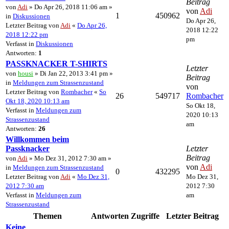
Beitrag
von
Adi
» Do Apr 26, 2018 11:06 am »
von
Adi
1
450962
in
Diskussionen
Do Apr 26,
Letzter Beitrag von
Adi
«
Do Apr 26,
2018 12:22
2018 12:22 pm
pm
Verfasst in
Diskussionen
Antworten:
1
PASSKNACKER T-SHIRTS
Letzter
von
housi
» Di Jan 22, 2013 3:41 pm »
Beitrag
in
Meldungen zum Strassenzustand
von
Letzter Beitrag von
Rombacher
«
So
26
549717
Rombacher
Okt 18, 2020 10:13 am
So Okt 18,
Verfasst in
Meldungen zum
2020 10:13
Strassenzustand
am
Antworten:
26
Willkommen beim
Passknacker
Letzter
Beitrag
von
Adi
» Mo Dez 31, 2012 7:30 am »
von
Adi
in
Meldungen zum Strassenzustand
0
432295
Letzter Beitrag von
Adi
«
Mo Dez 31,
Mo Dez 31,
2012 7:30 am
2012 7:30
Verfasst in
Meldungen zum
am
Strassenzustand
Themen
Antworten
Zugriffe
Letzter Beitrag
Keine