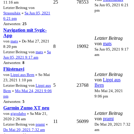
25
78553
11:16 am
Sa Jun 05, 2021 6:21
Letzter Beitrag von
pm
Strassuhäx
«
Sa Jun 05, 2021
6:21 pm
Antworten:
25
Navigation mit Sygic-
App
Letzter Beitrag
von
mats
» Do Mai 27, 2021
von
mats
8
19092
8:20 pm
Sa Jun 05, 2021 9:17
Letzter Beitrag von
mats
«
Sa
am
Jun 05, 2021 9:17 am
Antworten:
8
Flüstenavi
Letzter Beitrag
von
Lippi aus Bern
» So Mai
von
Lippi aus
23, 2021 1:10 pm
5
23768
Bern
Letzter Beitrag von
Lippi aus
Bern
«
Mo Mai 24, 2021 9:06
Mo Mai 24, 2021
pm
9:06 pm
Antworten:
5
Garmin Zumo XT neu
Letzter Beitrag
von
gigodabo
» Sa Mär 21,
von
prami
2020 2:26 am
11
56099
Letzter Beitrag von
prami
«
Do Mai 20, 2021 7:32
Do Mai 20, 2021 7:32 am
am