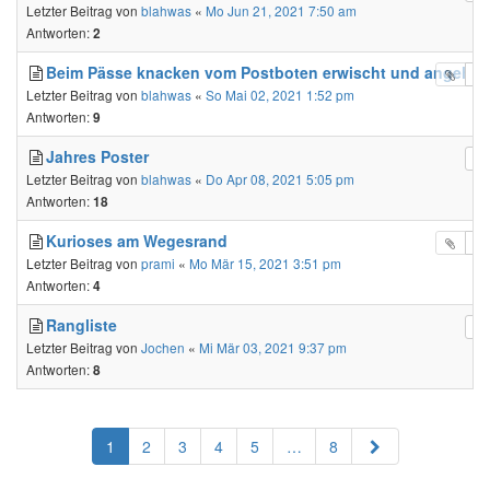
Letzter Beitrag von
blahwas
«
Mo Jun 21, 2021 7:50 am
Antworten:
2
Beim Pässe knacken vom Postboten erwischt und angehalt
Letzter Beitrag von
blahwas
«
So Mai 02, 2021 1:52 pm
Antworten:
9
Jahres Poster
Letzter Beitrag von
blahwas
«
Do Apr 08, 2021 5:05 pm
Antworten:
18
Kurioses am Wegesrand
Letzter Beitrag von
prami
«
Mo Mär 15, 2021 3:51 pm
Antworten:
4
Rangliste
Letzter Beitrag von
Jochen
«
Mi Mär 03, 2021 9:37 pm
Antworten:
8
Nächste
1
2
3
4
5
…
8