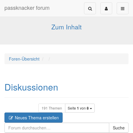
passknacker forum
Forum für alle Pässe- und Tourenfahrer
Zum Inhalt
Foren-Übersicht
Diskussionen
191 Themen
Seite
1
von
8
Neues Thema erstellen
Suche