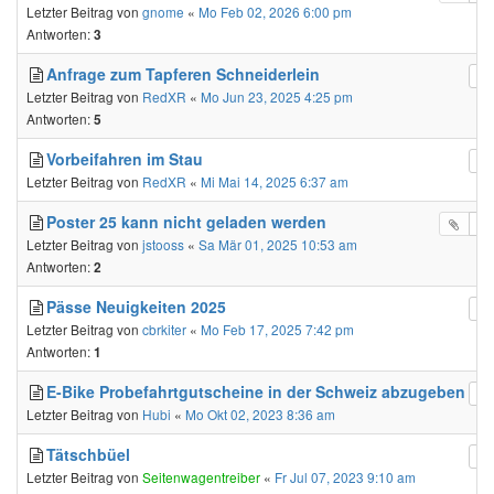
Letzter Beitrag von
gnome
«
Mo Feb 02, 2026 6:00 pm
Antworten:
3
Anfrage zum Tapferen Schneiderlein
Letzter Beitrag von
RedXR
«
Mo Jun 23, 2025 4:25 pm
Antworten:
5
Vorbeifahren im Stau
Letzter Beitrag von
RedXR
«
Mi Mai 14, 2025 6:37 am
Poster 25 kann nicht geladen werden
Letzter Beitrag von
jstooss
«
Sa Mär 01, 2025 10:53 am
Antworten:
2
Pässe Neuigkeiten 2025
Letzter Beitrag von
cbrkiter
«
Mo Feb 17, 2025 7:42 pm
Antworten:
1
E-Bike Probefahrtgutscheine in der Schweiz abzugeben
Letzter Beitrag von
Hubi
«
Mo Okt 02, 2023 8:36 am
Tätschbüel
Letzter Beitrag von
Seitenwagentreiber
«
Fr Jul 07, 2023 9:10 am