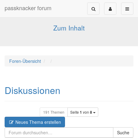
passknacker forum
Forum für alle Pässe- und Tourenfahrer
Zum Inhalt
Foren-Übersicht
Diskussionen
191 Themen
Seite
1
von
8
Neues Thema erstellen
Suche