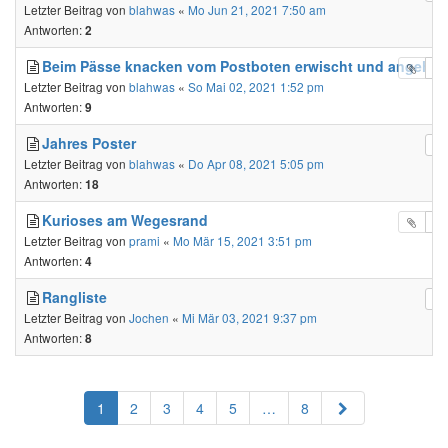
Letzter Beitrag von
blahwas
«
Mo Jun 21, 2021 7:50 am
Antworten:
2
Beim Pässe knacken vom Postboten erwischt und angehalt
Letzter Beitrag von
blahwas
«
So Mai 02, 2021 1:52 pm
Antworten:
9
Jahres Poster
Letzter Beitrag von
blahwas
«
Do Apr 08, 2021 5:05 pm
Antworten:
18
Kurioses am Wegesrand
Letzter Beitrag von
prami
«
Mo Mär 15, 2021 3:51 pm
Antworten:
4
Rangliste
Letzter Beitrag von
Jochen
«
Mi Mär 03, 2021 9:37 pm
Antworten:
8
Nächste
1
2
3
4
5
…
8