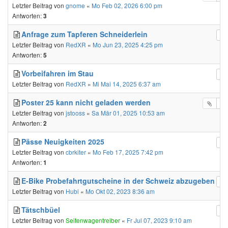
Letzter Beitrag von
gnome
«
Mo Feb 02, 2026 6:00 pm
Antworten:
3
Anfrage zum Tapferen Schneiderlein
Letzter Beitrag von
RedXR
«
Mo Jun 23, 2025 4:25 pm
Antworten:
5
Vorbeifahren im Stau
Letzter Beitrag von
RedXR
«
Mi Mai 14, 2025 6:37 am
Poster 25 kann nicht geladen werden
Letzter Beitrag von
jstooss
«
Sa Mär 01, 2025 10:53 am
Antworten:
2
Pässe Neuigkeiten 2025
Letzter Beitrag von
cbrkiter
«
Mo Feb 17, 2025 7:42 pm
Antworten:
1
E-Bike Probefahrtgutscheine in der Schweiz abzugeben
Letzter Beitrag von
Hubi
«
Mo Okt 02, 2023 8:36 am
Tätschbüel
Letzter Beitrag von
Seitenwagentreiber
«
Fr Jul 07, 2023 9:10 am