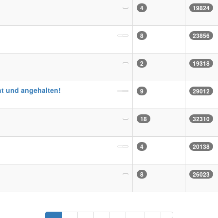
4
19824
8
23856
2
19318
t und angehalten!
9
29012
18
32310
4
20138
8
26023