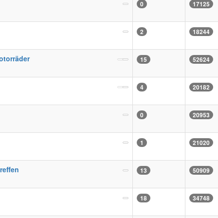
0
17125
2
18244
otorräder
15
52624
4
20182
0
20953
1
21020
reffen
13
50909
18
34748