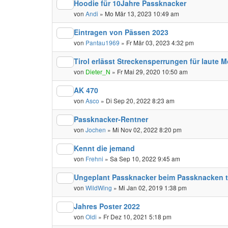
Hoodie für 10Jahre Passknacker
von
Andi
» Mo Mär 13, 2023 10:49 am
Eintragen von Pässen 2023
von
Pantau1969
» Fr Mär 03, 2023 4:32 pm
Tirol erlässt Streckensperrungen für laute M
von
Dieter_N
» Fr Mai 29, 2020 10:50 am
AK 470
von
Asco
» Di Sep 20, 2022 8:23 am
Passknacker-Rentner
von
Jochen
» Mi Nov 02, 2022 8:20 pm
Kennt die jemand
von
Frehni
» Sa Sep 10, 2022 9:45 am
Ungeplant Passknacker beim Passknacken t
von
WildWing
» Mi Jan 02, 2019 1:38 pm
Jahres Poster 2022
von
Oldi
» Fr Dez 10, 2021 5:18 pm