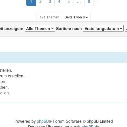
Nächste
1
2
3
4
5
…
8
191 Themen
Seite
1
von
8
eit anzeigen:
Sortiere nach
tellen.
um erstellen.
ern.
chen.
ellen.
Powered by
phpBB
® Forum Software © phpBB Limited
Deutsche Übersetzung durch
phpBB.de