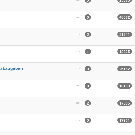
5
25585
0
46082
2
21541
1
12235
z abzugeben
0
26182
0
16159
2
17655
0
17301