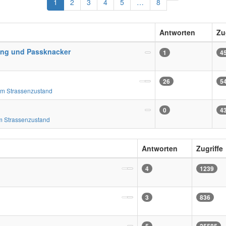
Nächste
1
2
3
4
5
…
8
Antworten
Zu
ung und Passknacker
1
4
26
5
m Strassenzustand
0
4
 Strassenzustand
Antworten
Zugriffe
4
1239
3
836