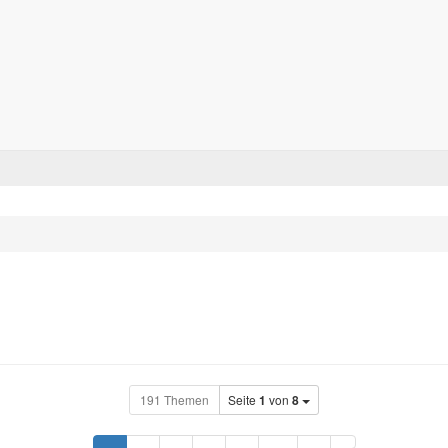
Forum für alle Pässe- und Tourenfahrer
Zum Inhalt
191 Themen
Seite
1
von
8