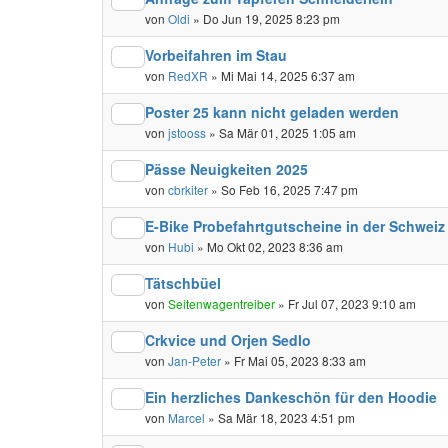
von
Oldi
» Do Jun 19, 2025 8:23 pm
Vorbeifahren im Stau
von
RedXR
» Mi Mai 14, 2025 6:37 am
Poster 25 kann nicht geladen werden
von
jstooss
» Sa Mär 01, 2025 1:05 am
Pässe Neuigkeiten 2025
von
cbrkiter
» So Feb 16, 2025 7:47 pm
E-Bike Probefahrtgutscheine in der Schwei
von
Hubi
» Mo Okt 02, 2023 8:36 am
Tätschbüel
von
Seitenwagentreiber
» Fr Jul 07, 2023 9:10 am
Crkvice und Orjen Sedlo
von
Jan-Peter
» Fr Mai 05, 2023 8:33 am
Ein herzliches Dankeschön für den Hoodie
von
Marcel
» Sa Mär 18, 2023 4:51 pm