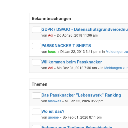
Bekanntmachungen
GDPR / DSVGO - Datenschutzgrundverordn
von
Adi
» Do Apr 26, 2018 11:06 am
PASSKNACKER T-SHIRTS
von
housi
» Di Jan 22, 2013 3:41 pm » in
Meldungen zu
Willkommen beim Passknacker
von
Adi
» Mo Dez 31, 2012 7:30 am » in
Meldungen zum
Themen
Das Passknacker "Lebenswerk" Ranking
von
blahwas
» Mi Feb 25, 2026 9:22 pm
Wo ist das?
von
gnome
» So Feb 01, 2026 8:11 pm
Anfrage zum Tapferen Schneiderlein