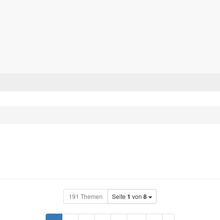
Forum für alle Pässe- und Tourenfahrer
Zum Inhalt
191 Themen
Seite
1
von
8