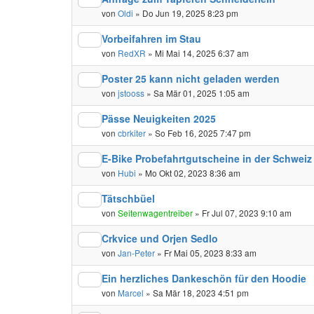
von
Oldi
» Do Jun 19, 2025 8:23 pm
Vorbeifahren im Stau
von
RedXR
» Mi Mai 14, 2025 6:37 am
Poster 25 kann nicht geladen werden
von
jstooss
» Sa Mär 01, 2025 1:05 am
Pässe Neuigkeiten 2025
von
cbrkiter
» So Feb 16, 2025 7:47 pm
E-Bike Probefahrtgutscheine in der Schwei
von
Hubi
» Mo Okt 02, 2023 8:36 am
Tätschbüel
von
Seitenwagentreiber
» Fr Jul 07, 2023 9:10 am
Crkvice und Orjen Sedlo
von
Jan-Peter
» Fr Mai 05, 2023 8:33 am
Ein herzliches Dankeschön für den Hoodie
von
Marcel
» Sa Mär 18, 2023 4:51 pm