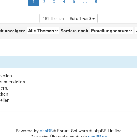
Nächste
1
2
3
4
5
…
8
191 Themen
Seite
1
von
8
eit anzeigen:
Sortiere nach
tellen.
um erstellen.
ern.
chen.
ellen.
Powered by
phpBB
® Forum Software © phpBB Limited
Deutsche Übersetzung durch
phpBB.de