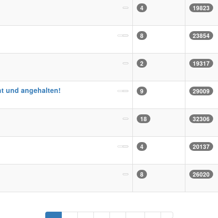
4
19823
8
23854
2
19317
t und angehalten!
9
29009
18
32306
4
20137
8
26020