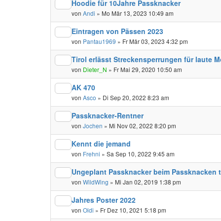
Hoodie für 10Jahre Passknacker
von
Andi
» Mo Mär 13, 2023 10:49 am
Eintragen von Pässen 2023
von
Pantau1969
» Fr Mär 03, 2023 4:32 pm
Tirol erlässt Streckensperrungen für laute M
von
Dieter_N
» Fr Mai 29, 2020 10:50 am
AK 470
von
Asco
» Di Sep 20, 2022 8:23 am
Passknacker-Rentner
von
Jochen
» Mi Nov 02, 2022 8:20 pm
Kennt die jemand
von
Frehni
» Sa Sep 10, 2022 9:45 am
Ungeplant Passknacker beim Passknacken t
von
WildWing
» Mi Jan 02, 2019 1:38 pm
Jahres Poster 2022
von
Oldi
» Fr Dez 10, 2021 5:18 pm