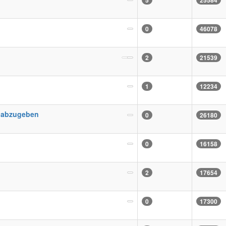
5
25584
0
46078
2
21539
1
12234
z abzugeben
0
26180
0
16158
2
17654
0
17300