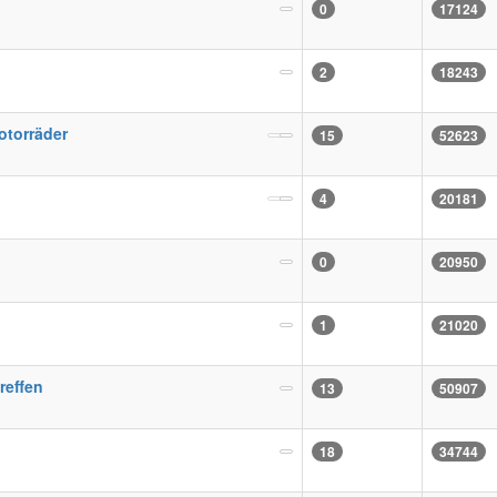
0
17124
2
18243
otorräder
15
52623
4
20181
0
20950
1
21020
reffen
13
50907
18
34744