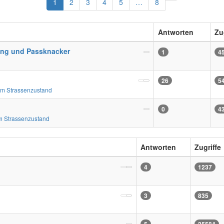
Nächste
1
2
3
4
5
…
8
Antworten
Zu
ung und Passknacker
1
4
26
5
m Strassenzustand
0
4
 Strassenzustand
Antworten
Zugriffe
4
1237
3
835