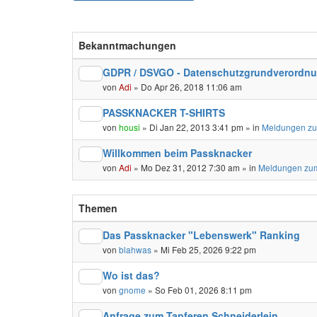
Bekanntmachungen
GDPR / DSVGO - Datenschutzgrundverordn
von
Adi
» Do Apr 26, 2018 11:06 am
PASSKNACKER T-SHIRTS
von
housi
» Di Jan 22, 2013 3:41 pm » in
Meldungen zu
Willkommen beim Passknacker
von
Adi
» Mo Dez 31, 2012 7:30 am » in
Meldungen zum
Themen
Das Passknacker "Lebenswerk" Ranking
von
blahwas
» Mi Feb 25, 2026 9:22 pm
Wo ist das?
von
gnome
» So Feb 01, 2026 8:11 pm
Anfrage zum Tapferen Schneiderlein