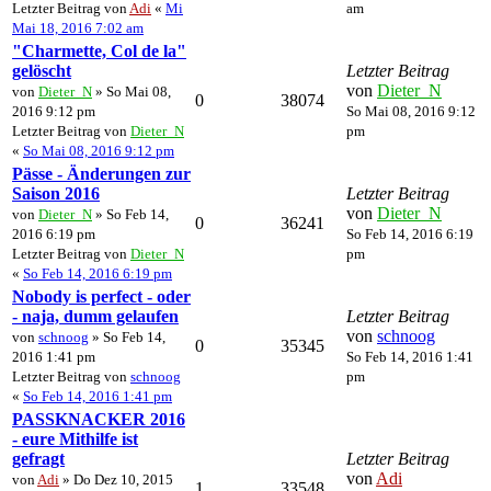
Letzter Beitrag von
Adi
«
Mi
am
Mai 18, 2016 7:02 am
"Charmette, Col de la"
gelöscht
Letzter Beitrag
von
Dieter_N
von
Dieter_N
» So Mai 08,
0
38074
2016 9:12 pm
So Mai 08, 2016 9:12
Letzter Beitrag von
Dieter_N
pm
«
So Mai 08, 2016 9:12 pm
Pässe - Änderungen zur
Saison 2016
Letzter Beitrag
von
Dieter_N
von
Dieter_N
» So Feb 14,
0
36241
2016 6:19 pm
So Feb 14, 2016 6:19
Letzter Beitrag von
Dieter_N
pm
«
So Feb 14, 2016 6:19 pm
Nobody is perfect - oder
- naja, dumm gelaufen
Letzter Beitrag
von
schnoog
von
schnoog
» So Feb 14,
0
35345
2016 1:41 pm
So Feb 14, 2016 1:41
Letzter Beitrag von
schnoog
pm
«
So Feb 14, 2016 1:41 pm
PASSKNACKER 2016
- eure Mithilfe ist
gefragt
Letzter Beitrag
von
Adi
von
Adi
» Do Dez 10, 2015
1
33548