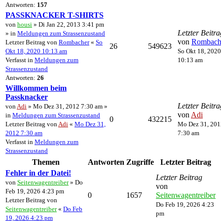
Antworten:
157
PASSKNACKER T-SHIRTS
von
housi
» Di Jan 22, 2013 3:41 pm
Letzter Beitra
» in
Meldungen zum Strassenzustand
von
Rombach
Letzter Beitrag von
Rombacher
«
So
26
549623
Okt 18, 2020 10:13 am
So Okt 18, 2020
Verfasst in
Meldungen zum
10:13 am
Strassenzustand
Antworten:
26
Willkommen beim
Passknacker
Letzter Beitra
von
Adi
» Mo Dez 31, 2012 7:30 am »
von
Adi
in
Meldungen zum Strassenzustand
0
432215
Letzter Beitrag von
Adi
«
Mo Dez 31,
Mo Dez 31, 201
2012 7:30 am
7:30 am
Verfasst in
Meldungen zum
Strassenzustand
Themen
Antworten
Zugriffe
Letzter Beitrag
Fehler in der Datei!
Letzter Beitrag
von
Seitenwagentreiber
» Do
von
Feb 19, 2026 4:23 pm
0
1657
Seitenwagentreiber
Letzter Beitrag von
Do Feb 19, 2026 4:23
Seitenwagentreiber
«
Do Feb
pm
19, 2026 4:23 pm