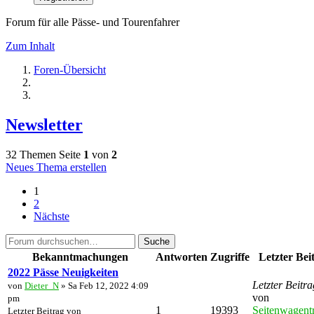
Forum für alle Pässe- und Tourenfahrer
Zum Inhalt
Foren-Übersicht
Newsletter
32 Themen
Seite
1
von
2
Neues Thema erstellen
1
2
Nächste
Suche
Bekanntmachungen
Antworten
Zugriffe
Letzter Bei
2022 Pässe Neuigkeiten
Letzter Beitra
von
Dieter_N
» Sa Feb 12, 2022 4:09
von
pm
1
19393
Seitenwagentr
Letzter Beitrag von