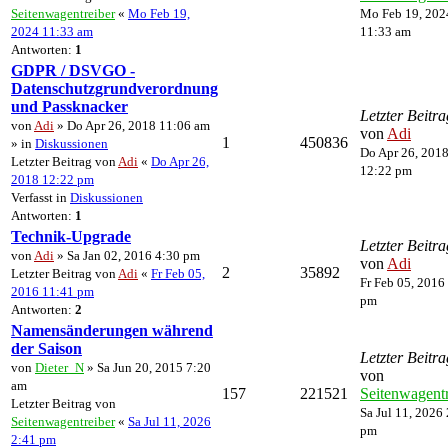
Seitenwagentreiber
«
Mo Feb 19,
Mo Feb 19, 202
2024 11:33 am
11:33 am
Antworten:
1
GDPR / DSVGO -
Datenschutzgrundverordnung
und Passknacker
Letzter Beitra
von
Adi
» Do Apr 26, 2018 11:06 am
von
Adi
1
450836
» in
Diskussionen
Do Apr 26, 201
Letzter Beitrag von
Adi
«
Do Apr 26,
12:22 pm
2018 12:22 pm
Verfasst in
Diskussionen
Antworten:
1
Technik-Upgrade
Letzter Beitra
von
Adi
» Sa Jan 02, 2016 4:30 pm
von
Adi
2
35892
Letzter Beitrag von
Adi
«
Fr Feb 05,
Fr Feb 05, 2016
2016 11:41 pm
pm
Antworten:
2
Namensänderungen während
der Saison
Letzter Beitra
von
Dieter_N
» Sa Jun 20, 2015 7:20
von
am
157
221521
Seitenwagentr
Letzter Beitrag von
Sa Jul 11, 2026
Seitenwagentreiber
«
Sa Jul 11, 2026
pm
2:41 pm