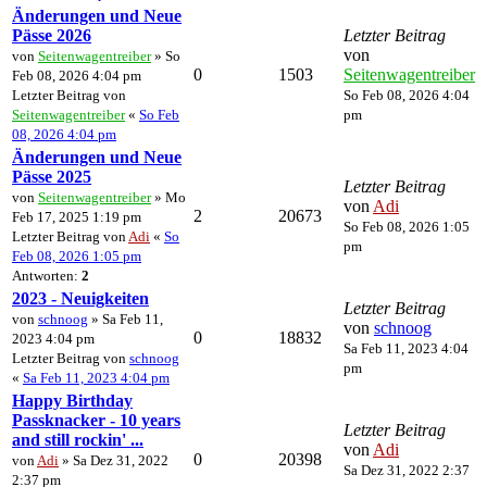
Änderungen und Neue
Pässe 2026
Letzter Beitrag
von
von
Seitenwagentreiber
» So
0
1503
Seitenwagentreiber
Feb 08, 2026 4:04 pm
Letzter Beitrag von
So Feb 08, 2026 4:04
Seitenwagentreiber
«
So Feb
pm
08, 2026 4:04 pm
Änderungen und Neue
Pässe 2025
Letzter Beitrag
von
Seitenwagentreiber
» Mo
von
Adi
2
20673
Feb 17, 2025 1:19 pm
So Feb 08, 2026 1:05
Letzter Beitrag von
Adi
«
So
pm
Feb 08, 2026 1:05 pm
Antworten:
2
2023 - Neuigkeiten
Letzter Beitrag
von
schnoog
» Sa Feb 11,
von
schnoog
0
18832
2023 4:04 pm
Sa Feb 11, 2023 4:04
Letzter Beitrag von
schnoog
pm
«
Sa Feb 11, 2023 4:04 pm
Happy Birthday
Passknacker - 10 years
Letzter Beitrag
and still rockin' ...
von
Adi
0
20398
von
Adi
» Sa Dez 31, 2022
Sa Dez 31, 2022 2:37
2:37 pm