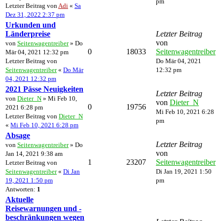
pm
Letzter Beitrag von
Adi
«
Sa
Dez 31, 2022 2:37 pm
Urkunden und
Länderpreise
Letzter Beitrag
von
von
Seitenwagentreiber
» Do
0
18033
Seitenwagentreiber
Mär 04, 2021 12:32 pm
Letzter Beitrag von
Do Mär 04, 2021
Seitenwagentreiber
«
Do Mär
12:32 pm
04, 2021 12:32 pm
2021 Pässe Neuigkeiten
Letzter Beitrag
von
Dieter_N
» Mi Feb 10,
von
Dieter_N
0
19756
2021 6:28 pm
Mi Feb 10, 2021 6:28
Letzter Beitrag von
Dieter_N
pm
«
Mi Feb 10, 2021 6:28 pm
Absage
Letzter Beitrag
von
Seitenwagentreiber
» Do
von
Jan 14, 2021 9:38 am
1
23207
Seitenwagentreiber
Letzter Beitrag von
Seitenwagentreiber
«
Di Jan
Di Jan 19, 2021 1:50
19, 2021 1:50 pm
pm
Antworten:
1
Aktuelle
Reisewarnungen und -
beschränkungen wegen