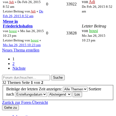
von
Adi
von
Adi
» Do Feb 26, 2015
0
33922
8:52 am
Do Feb 26, 2015 8:52
Letzter Beitrag von
Adi
«
Do
am
Feb 26, 2015 8:52 am
Messe in
Friederichshafen
Letzter Beitrag
von
housi
von
housi
» Mo Jan 26, 2015
0
33828
10:23 pm
Mo Jan 26, 2015
Letzter Beitrag von
housi
«
10:23 pm
Mo Jan 26, 2015 10:23 pm
Neues Thema erstellen
1
2
Nächste
Suche
32 Themen
Seite
1
von
2
Beiträge der letzten Zeit anzeigen:
Sortiere
nach
Zurück zur Foren-Übersicht
Gehe zu