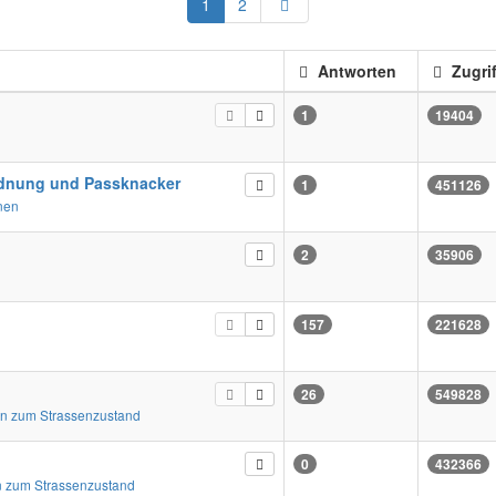
Nächste
1
2
Antworten
Zugrif
1
19404
dnung und Passknacker
1
451126
nen
2
35906
157
221628
26
549828
n zum Strassenzustand
0
432366
 zum Strassenzustand