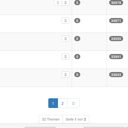
5
36978
0
34871
0
34555
0
33941
0
33843
Nächste
1
2
32 Themen
Seite
1
von
2