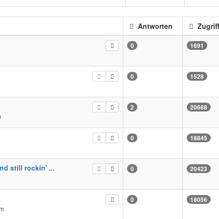
Antworten
Zugrif
0
1691
m
0
1528
m
2
20688
m
0
18845
still rockin' ...
0
20423
0
18056
pm