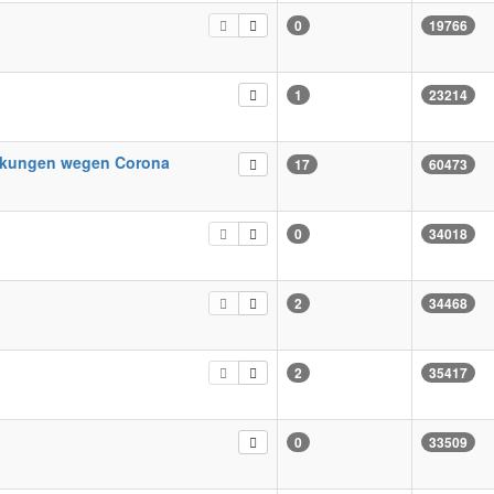
0
19766
1
23214
m
nkungen wegen Corona
17
60473
0
34018
2
34468
m
2
35417
0
33509