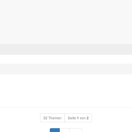
Forum für alle Pässe- und Tourenfahrer
Zum Inhalt
32 Themen
Seite
1
von
2