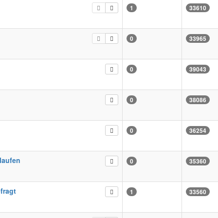
1
33610
0
33965
0
39043
0
38086
0
36254
elaufen
0
35360
fragt
1
33560