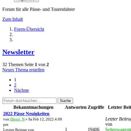
Forum für alle Pässe- und Tourenfahrer
Zum Inhalt
Foren-Übersicht
Newsletter
32 Themen
Seite
1
von
2
Neues Thema erstellen
1
2
Nächste
Suche
Bekanntmachungen
Antworten
Zugriffe
Letzter Bei
2022 Pässe Neuigkeiten
Letzter Beitra
von
Dieter_N
» Sa Feb 12, 2022 4:09
von
pm
1
19406
Seitenwagentr
Letzter Beitrag von