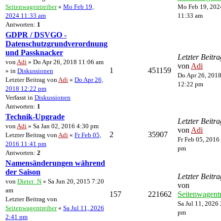
Seitenwagentreiber
«
Mo Feb 19,
Mo Feb 19, 202
2024 11:33 am
11:33 am
Antworten:
1
GDPR / DSVGO -
Datenschutzgrundverordnung
und Passknacker
Letzter Beitra
von
Adi
» Do Apr 26, 2018 11:06 am
von
Adi
1
451159
» in
Diskussionen
Do Apr 26, 201
Letzter Beitrag von
Adi
«
Do Apr 26,
12:22 pm
2018 12:22 pm
Verfasst in
Diskussionen
Antworten:
1
Technik-Upgrade
Letzter Beitra
von
Adi
» Sa Jan 02, 2016 4:30 pm
von
Adi
2
35907
Letzter Beitrag von
Adi
«
Fr Feb 05,
Fr Feb 05, 2016
2016 11:41 pm
pm
Antworten:
2
Namensänderungen während
der Saison
Letzter Beitra
von
Dieter_N
» Sa Jun 20, 2015 7:20
von
am
157
221662
Seitenwagentr
Letzter Beitrag von
Sa Jul 11, 2026
Seitenwagentreiber
«
Sa Jul 11, 2026
pm
2:41 pm