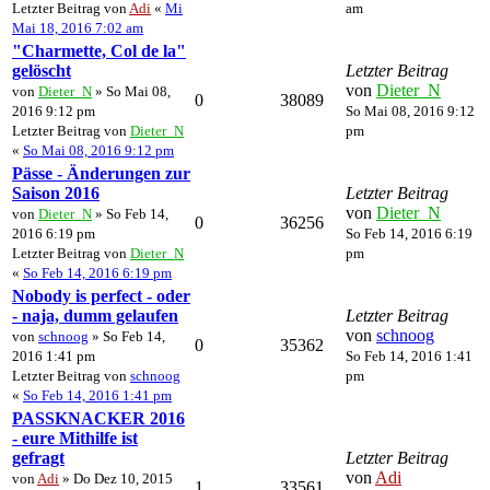
Letzter Beitrag von
Adi
«
Mi
am
Mai 18, 2016 7:02 am
"Charmette, Col de la"
gelöscht
Letzter Beitrag
von
Dieter_N
von
Dieter_N
» So Mai 08,
0
38089
2016 9:12 pm
So Mai 08, 2016 9:12
Letzter Beitrag von
Dieter_N
pm
«
So Mai 08, 2016 9:12 pm
Pässe - Änderungen zur
Saison 2016
Letzter Beitrag
von
Dieter_N
von
Dieter_N
» So Feb 14,
0
36256
2016 6:19 pm
So Feb 14, 2016 6:19
Letzter Beitrag von
Dieter_N
pm
«
So Feb 14, 2016 6:19 pm
Nobody is perfect - oder
- naja, dumm gelaufen
Letzter Beitrag
von
schnoog
von
schnoog
» So Feb 14,
0
35362
2016 1:41 pm
So Feb 14, 2016 1:41
Letzter Beitrag von
schnoog
pm
«
So Feb 14, 2016 1:41 pm
PASSKNACKER 2016
- eure Mithilfe ist
gefragt
Letzter Beitrag
von
Adi
von
Adi
» Do Dez 10, 2015
1
33561