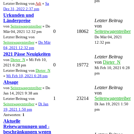
pm
Letzter Beitrag von
Adi
«
Sa
Dez 31, 2022 2:37 pm
Urkunden und
Länderpreise
Letzter Beitrag
von
von
Seitenwagentreiber
» Do
0
18062
Seitenwagentreiber
Mär 04, 2021 12:32 pm
Letzter Beitrag von
Do Mär 04, 2021
Seitenwagentreiber
«
Do Mär
12:32 pm
04, 2021 12:32 pm
2021 Pässe Neuigkeiten
Letzter Beitrag
von
Dieter_N
» Mi Feb 10,
von
Dieter_N
0
19772
2021 6:28 pm
Mi Feb 10, 2021 6:28
Letzter Beitrag von
Dieter_N
pm
«
Mi Feb 10, 2021 6:28 pm
Absage
Letzter Beitrag
von
Seitenwagentreiber
» Do
von
Jan 14, 2021 9:38 am
1
23214
Seitenwagentreiber
Letzter Beitrag von
Seitenwagentreiber
«
Di Jan
Di Jan 19, 2021 1:50
19, 2021 1:50 pm
pm
Antworten:
1
Aktuelle
Reisewarnungen und -
beschränkungen wegen