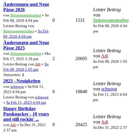
Änderungen und Neue
Pässe 2026
Letzter Beitrag
von
von
Seitenwagentreiber
» So
0
1531
Seitenwagentreiber
Feb 08, 2026 4:04 pm
Letzter Beitrag von
So Feb 08, 2026 4:04
Seitenwagentreiber
«
So Feb
pm
08, 2026 4:04 pm
Änderungen und Neue
Pässe 2025
Letzter Beitrag
von
Seitenwagentreiber
» Mo
von
Adi
2
20695
Feb 17, 2025 1:19 pm
So Feb 08, 2026 1:05
Letzter Beitrag von
Adi
«
So
pm
Feb 08, 2026 1:05 pm
Antworten:
2
2023 - Neuigkeiten
Letzter Beitrag
von
schnoog
» Sa Feb 11,
von
schnoog
0
18848
2023 4:04 pm
Sa Feb 11, 2023 4:04
Letzter Beitrag von
schnoog
pm
«
Sa Feb 11, 2023 4:04 pm
Happy Birthday
Passknacker - 10 years
Letzter Beitrag
and still rockin' ...
von
Adi
0
20425
von
Adi
» Sa Dez 31, 2022
Sa Dez 31, 2022 2:37
2:37 pm