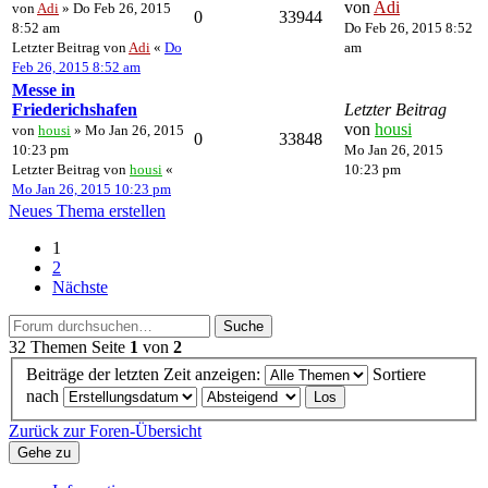
von
Adi
von
Adi
» Do Feb 26, 2015
0
33944
8:52 am
Do Feb 26, 2015 8:52
Letzter Beitrag von
Adi
«
Do
am
Feb 26, 2015 8:52 am
Messe in
Friederichshafen
Letzter Beitrag
von
housi
von
housi
» Mo Jan 26, 2015
0
33848
10:23 pm
Mo Jan 26, 2015
Letzter Beitrag von
housi
«
10:23 pm
Mo Jan 26, 2015 10:23 pm
Neues Thema erstellen
1
2
Nächste
Suche
32 Themen
Seite
1
von
2
Beiträge der letzten Zeit anzeigen:
Sortiere
nach
Zurück zur Foren-Übersicht
Gehe zu