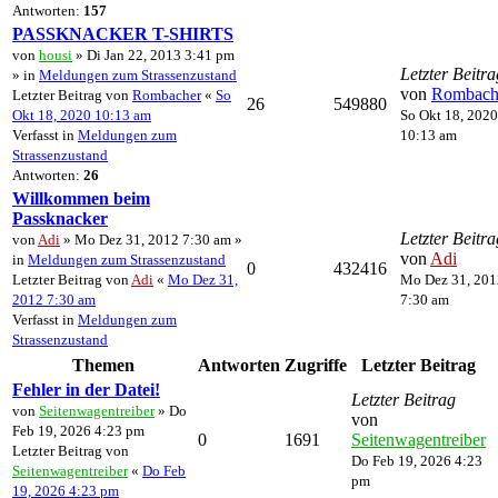
Antworten:
157
PASSKNACKER T-SHIRTS
von
housi
» Di Jan 22, 2013 3:41 pm
Letzter Beitra
» in
Meldungen zum Strassenzustand
von
Rombach
Letzter Beitrag von
Rombacher
«
So
26
549880
Okt 18, 2020 10:13 am
So Okt 18, 2020
Verfasst in
Meldungen zum
10:13 am
Strassenzustand
Antworten:
26
Willkommen beim
Passknacker
Letzter Beitra
von
Adi
» Mo Dez 31, 2012 7:30 am »
von
Adi
in
Meldungen zum Strassenzustand
0
432416
Letzter Beitrag von
Adi
«
Mo Dez 31,
Mo Dez 31, 201
2012 7:30 am
7:30 am
Verfasst in
Meldungen zum
Strassenzustand
Themen
Antworten
Zugriffe
Letzter Beitrag
Fehler in der Datei!
Letzter Beitrag
von
Seitenwagentreiber
» Do
von
Feb 19, 2026 4:23 pm
0
1691
Seitenwagentreiber
Letzter Beitrag von
Do Feb 19, 2026 4:23
Seitenwagentreiber
«
Do Feb
pm
19, 2026 4:23 pm