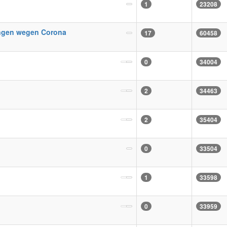
1
23208
ngen wegen Corona
17
60458
0
34004
2
34463
2
35404
0
33504
1
33598
0
33959