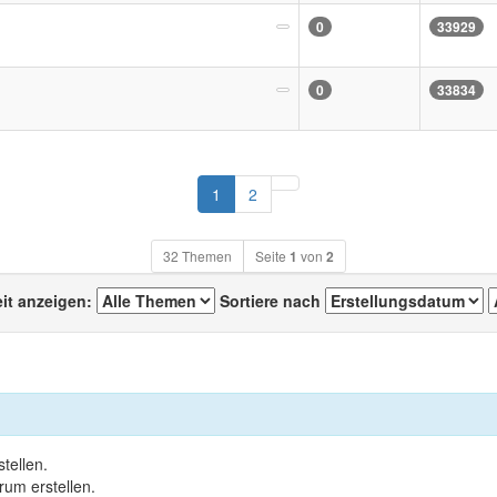
0
33929
0
33834
Nächste
1
2
32 Themen
Seite
1
von
2
eit anzeigen:
Sortiere nach
tellen.
um erstellen.