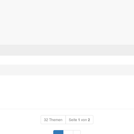
Forum für alle Pässe- und Tourenfahrer
Zum Inhalt
32 Themen
Seite
1
von
2