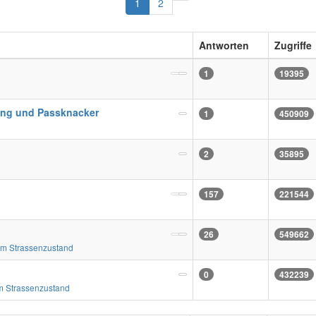
Nächste
1
2
Antworten
Zugriffe
1
19395
ung und Passknacker
1
450909
2
35895
157
221544
26
549662
m Strassenzustand
0
432239
 Strassenzustand