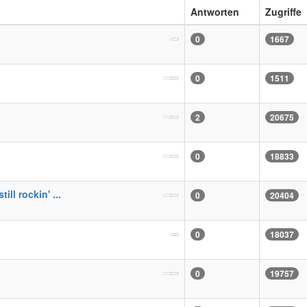
Antworten
Zugriffe
0
1667
0
1511
2
20675
0
18833
ll rockin' ...
0
20404
0
18037
0
19757