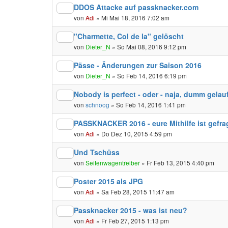
DDOS Attacke auf passknacker.com
von
Adi
» Mi Mai 18, 2016 7:02 am
"Charmette, Col de la" gelöscht
von
Dieter_N
» So Mai 08, 2016 9:12 pm
Pässe - Änderungen zur Saison 2016
von
Dieter_N
» So Feb 14, 2016 6:19 pm
Nobody is perfect - oder - naja, dumm gelau
von
schnoog
» So Feb 14, 2016 1:41 pm
PASSKNACKER 2016 - eure Mithilfe ist gefra
von
Adi
» Do Dez 10, 2015 4:59 pm
Und Tschüss
von
Seitenwagentreiber
» Fr Feb 13, 2015 4:40 pm
Poster 2015 als JPG
von
Adi
» Sa Feb 28, 2015 11:47 am
Passknacker 2015 - was ist neu?
von
Adi
» Fr Feb 27, 2015 1:13 pm