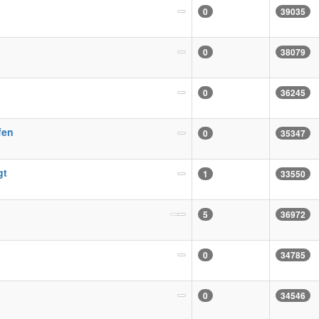
0
39035
0
38079
0
36245
fen
0
35347
gt
1
33550
5
36972
0
34785
0
34546