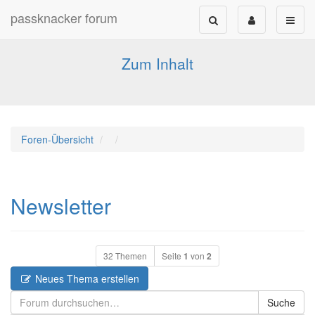
passknacker forum
Forum für alle Pässe- und Tourenfahrer
Zum Inhalt
Foren-Übersicht
Newsletter
32 Themen
Seite
1
von
2
Neues Thema erstellen
Suche