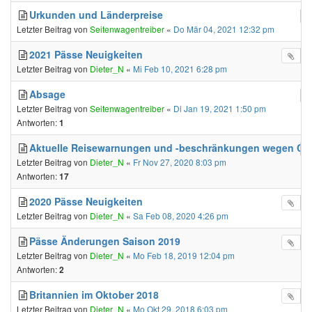
Urkunden und Länderpreise
Letzter Beitrag von
Seitenwagentreiber
«
Do Mär 04, 2021 12:32 pm
2021 Pässe Neuigkeiten
Letzter Beitrag von
Dieter_N
«
Mi Feb 10, 2021 6:28 pm
Absage
Letzter Beitrag von
Seitenwagentreiber
«
Di Jan 19, 2021 1:50 pm
Antworten:
1
Aktuelle Reisewarnungen und -beschränkungen wegen Co
Letzter Beitrag von
Dieter_N
«
Fr Nov 27, 2020 8:03 pm
Antworten:
17
2020 Pässe Neuigkeiten
Letzter Beitrag von
Dieter_N
«
Sa Feb 08, 2020 4:26 pm
Pässe Änderungen Saison 2019
Letzter Beitrag von
Dieter_N
«
Mo Feb 18, 2019 12:04 pm
Antworten:
2
Britannien im Oktober 2018
Letzter Beitrag von
Dieter_N
«
Mo Okt 29, 2018 6:03 pm