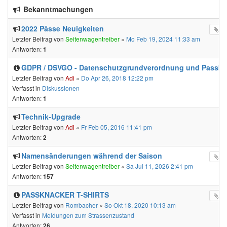
Bekanntmachungen
2022 Pässe Neuigkeiten
Letzter Beitrag von
Seitenwagentreiber
«
Mo Feb 19, 2024 11:33 am
Antworten:
1
GDPR / DSVGO - Datenschutzgrundverordnung und Passkn
Letzter Beitrag von
Adi
«
Do Apr 26, 2018 12:22 pm
Verfasst in
Diskussionen
Antworten:
1
Technik-Upgrade
Letzter Beitrag von
Adi
«
Fr Feb 05, 2016 11:41 pm
Antworten:
2
Namensänderungen während der Saison
Letzter Beitrag von
Seitenwagentreiber
«
Sa Jul 11, 2026 2:41 pm
Antworten:
157
PASSKNACKER T-SHIRTS
Letzter Beitrag von
Rombacher
«
So Okt 18, 2020 10:13 am
Verfasst in
Meldungen zum Strassenzustand
Antworten:
26