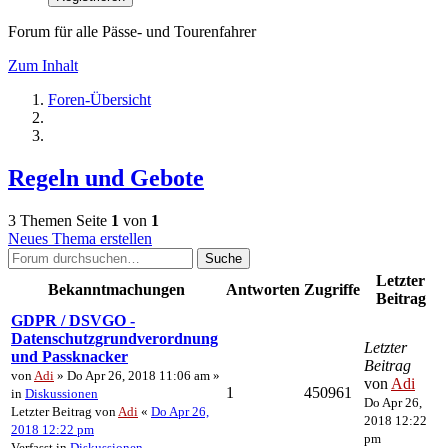
Forum für alle Pässe- und Tourenfahrer
Zum Inhalt
Foren-Übersicht
Regeln und Gebote
3 Themen
Seite
1
von
1
Neues Thema erstellen
Suche
Letzter
Bekanntmachungen
Antworten
Zugriffe
Beitrag
GDPR / DSVGO -
Datenschutzgrundverordnung
Letzter
und Passknacker
Beitrag
von
Adi
» Do Apr 26, 2018 11:06 am »
von
Adi
1
450961
in
Diskussionen
Do Apr 26,
Letzter Beitrag von
Adi
«
Do Apr 26,
2018 12:22
2018 12:22 pm
pm
Verfasst in
Diskussionen