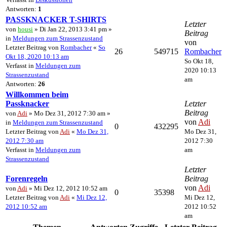
Antworten:
1
PASSKNACKER T-SHIRTS
Letzter
von
housi
» Di Jan 22, 2013 3:41 pm »
Beitrag
in
Meldungen zum Strassenzustand
von
Letzter Beitrag von
Rombacher
«
So
26
549715
Rombacher
Okt 18, 2020 10:13 am
So Okt 18,
Verfasst in
Meldungen zum
2020 10:13
Strassenzustand
am
Antworten:
26
Willkommen beim
Passknacker
Letzter
Beitrag
von
Adi
» Mo Dez 31, 2012 7:30 am »
von
Adi
in
Meldungen zum Strassenzustand
0
432295
Letzter Beitrag von
Adi
«
Mo Dez 31,
Mo Dez 31,
2012 7:30 am
2012 7:30
Verfasst in
Meldungen zum
am
Strassenzustand
Letzter
Forenregeln
Beitrag
von
Adi
von
Adi
» Mi Dez 12, 2012 10:52 am
0
35398
Letzter Beitrag von
Adi
«
Mi Dez 12,
Mi Dez 12,
2012 10:52 am
2012 10:52
am