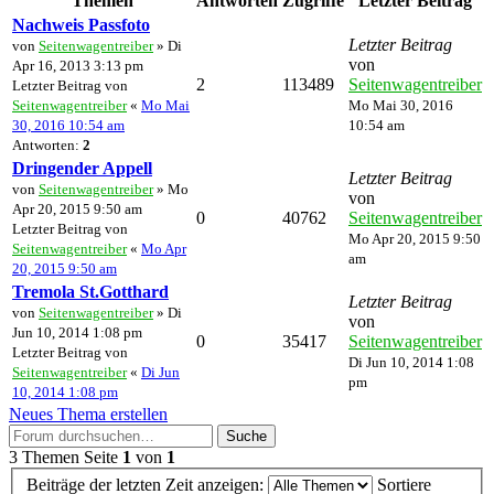
Themen
Antworten
Zugriffe
Letzter Beitrag
Nachweis Passfoto
Letzter Beitrag
von
Seitenwagentreiber
» Di
von
Apr 16, 2013 3:13 pm
2
113489
Seitenwagentreiber
Letzter Beitrag von
Seitenwagentreiber
«
Mo Mai
Mo Mai 30, 2016
30, 2016 10:54 am
10:54 am
Antworten:
2
Dringender Appell
Letzter Beitrag
von
Seitenwagentreiber
» Mo
von
Apr 20, 2015 9:50 am
0
40762
Seitenwagentreiber
Letzter Beitrag von
Mo Apr 20, 2015 9:50
Seitenwagentreiber
«
Mo Apr
am
20, 2015 9:50 am
Tremola St.Gotthard
Letzter Beitrag
von
Seitenwagentreiber
» Di
von
Jun 10, 2014 1:08 pm
0
35417
Seitenwagentreiber
Letzter Beitrag von
Di Jun 10, 2014 1:08
Seitenwagentreiber
«
Di Jun
pm
10, 2014 1:08 pm
Neues Thema erstellen
Suche
3 Themen
Seite
1
von
1
Beiträge der letzten Zeit anzeigen:
Sortiere