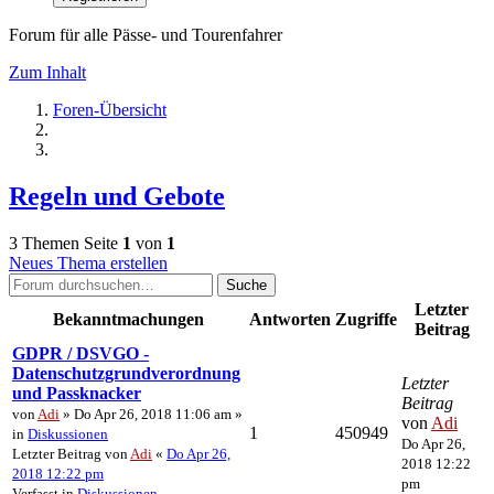
Forum für alle Pässe- und Tourenfahrer
Zum Inhalt
Foren-Übersicht
Regeln und Gebote
3 Themen
Seite
1
von
1
Neues Thema erstellen
Suche
Letzter
Bekanntmachungen
Antworten
Zugriffe
Beitrag
GDPR / DSVGO -
Datenschutzgrundverordnung
Letzter
und Passknacker
Beitrag
von
Adi
» Do Apr 26, 2018 11:06 am »
von
Adi
1
450949
in
Diskussionen
Do Apr 26,
Letzter Beitrag von
Adi
«
Do Apr 26,
2018 12:22
2018 12:22 pm
pm
Verfasst in
Diskussionen