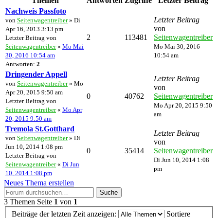
Themen
Antworten
Zugriffe
Letzter Beitrag
Nachweis Passfoto
Letzter Beitrag
von
Seitenwagentreiber
» Di
von
Apr 16, 2013 3:13 pm
2
113481
Seitenwagentreiber
Letzter Beitrag von
Seitenwagentreiber
«
Mo Mai
Mo Mai 30, 2016
30, 2016 10:54 am
10:54 am
Antworten:
2
Dringender Appell
Letzter Beitrag
von
Seitenwagentreiber
» Mo
von
Apr 20, 2015 9:50 am
0
40762
Seitenwagentreiber
Letzter Beitrag von
Mo Apr 20, 2015 9:50
Seitenwagentreiber
«
Mo Apr
am
20, 2015 9:50 am
Tremola St.Gotthard
Letzter Beitrag
von
Seitenwagentreiber
» Di
von
Jun 10, 2014 1:08 pm
0
35414
Seitenwagentreiber
Letzter Beitrag von
Di Jun 10, 2014 1:08
Seitenwagentreiber
«
Di Jun
pm
10, 2014 1:08 pm
Neues Thema erstellen
Suche
3 Themen
Seite
1
von
1
Beiträge der letzten Zeit anzeigen:
Sortiere