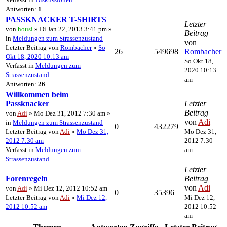
Antworten:
1
PASSKNACKER T-SHIRTS
Letzter
von
housi
» Di Jan 22, 2013 3:41 pm »
Beitrag
in
Meldungen zum Strassenzustand
von
Letzter Beitrag von
Rombacher
«
So
26
549698
Rombacher
Okt 18, 2020 10:13 am
So Okt 18,
Verfasst in
Meldungen zum
2020 10:13
Strassenzustand
am
Antworten:
26
Willkommen beim
Passknacker
Letzter
Beitrag
von
Adi
» Mo Dez 31, 2012 7:30 am »
von
Adi
in
Meldungen zum Strassenzustand
0
432279
Letzter Beitrag von
Adi
«
Mo Dez 31,
Mo Dez 31,
2012 7:30 am
2012 7:30
Verfasst in
Meldungen zum
am
Strassenzustand
Letzter
Forenregeln
Beitrag
von
Adi
von
Adi
» Mi Dez 12, 2012 10:52 am
0
35396
Letzter Beitrag von
Adi
«
Mi Dez 12,
Mi Dez 12,
2012 10:52 am
2012 10:52
am