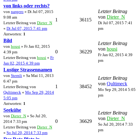
von links oder rechts?
Letzter Beitrag
von
nargero
» Di Jul 07, 2015
von
Dieter_N
9:08 am
1
36115
Letzter Beitrag von
Dieter_N
Di Jul 07, 2015 7:41
«
Di Jul 07, 2015 7:41 pm
pm
Antworten:
1
Bild
Letzter Beitrag
von
housi
» Fr Jan 02, 2015
von
housi
0
36229
4:39 pm
Fr Jan 02, 2015 4:39
Letzter Beitrag von
housi
«
Fr
pm
Jan 02, 2015 4:39 pm
Lustige Strassennamen
von
Sternli
» Sa Mai 11, 2013
Letzter Beitrag
6:47 pm
von
Qultimeck
1
38452
Letzter Beitrag von
Mo Sep 29, 2014 5:05
Qultimeck
«
Mo Sep 29, 2014
pm
5:05 pm
Antworten:
1
Seekühe
Letzter Beitrag
von
Dieter_N
» So Jul 20,
von
Dieter_N
0
36629
2014 7:33 pm
So Jul 20, 2014 7:33
Letzter Beitrag von
Dieter_N
pm
«
So Jul 20, 2014 7:33 pm