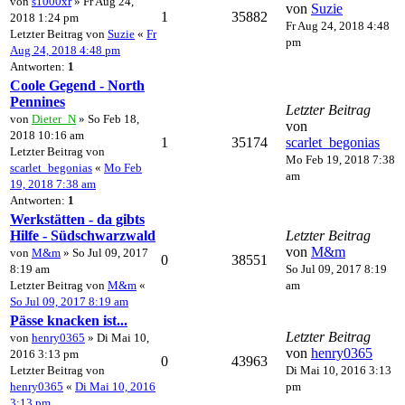
von
s1000xr
» Fr Aug 24,
von
Suzie
1
35882
2018 1:24 pm
Fr Aug 24, 2018 4:48
Letzter Beitrag von
Suzie
«
Fr
pm
Aug 24, 2018 4:48 pm
Antworten:
1
Coole Gegend - North
Pennines
Letzter Beitrag
von
Dieter_N
» So Feb 18,
von
2018 10:16 am
1
35174
scarlet_begonias
Letzter Beitrag von
Mo Feb 19, 2018 7:38
scarlet_begonias
«
Mo Feb
am
19, 2018 7:38 am
Antworten:
1
Werkstätten - da gibts
Hilfe - Südschwarzwald
Letzter Beitrag
von
M&m
von
M&m
» So Jul 09, 2017
0
38551
8:19 am
So Jul 09, 2017 8:19
Letzter Beitrag von
M&m
«
am
So Jul 09, 2017 8:19 am
Pässe knacken ist...
Letzter Beitrag
von
henry0365
» Di Mai 10,
von
henry0365
2016 3:13 pm
0
43963
Letzter Beitrag von
Di Mai 10, 2016 3:13
henry0365
«
Di Mai 10, 2016
pm
3:13 pm