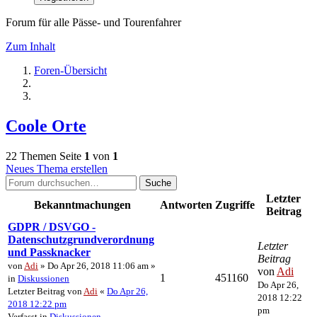
Forum für alle Pässe- und Tourenfahrer
Zum Inhalt
Foren-Übersicht
Coole Orte
22 Themen
Seite
1
von
1
Neues Thema erstellen
Suche
Letzter
Bekanntmachungen
Antworten
Zugriffe
Beitrag
GDPR / DSVGO -
Datenschutzgrundverordnung
Letzter
und Passknacker
Beitrag
von
Adi
» Do Apr 26, 2018 11:06 am »
von
Adi
1
451160
in
Diskussionen
Do Apr 26,
Letzter Beitrag von
Adi
«
Do Apr 26,
2018 12:22
2018 12:22 pm
pm
Verfasst in
Diskussionen