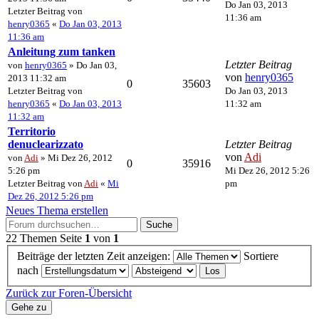
Do Jan 03, 2013
Letzter Beitrag von
11:36 am
henry0365
«
Do Jan 03, 2013
11:36 am
Anleitung zum tanken
Letzter Beitrag
von
henry0365
» Do Jan 03,
von
henry0365
2013 11:32 am
0
35603
Letzter Beitrag von
Do Jan 03, 2013
henry0365
«
Do Jan 03, 2013
11:32 am
11:32 am
Territorio
denuclearizzato
Letzter Beitrag
von
Adi
von
Adi
» Mi Dez 26, 2012
0
35916
5:26 pm
Mi Dez 26, 2012 5:26
Letzter Beitrag von
Adi
«
Mi
pm
Dez 26, 2012 5:26 pm
Neues Thema erstellen
Suche
22 Themen
Seite
1
von
1
Beiträge der letzten Zeit anzeigen:
Sortiere
nach
Zurück zur Foren-Übersicht
Gehe zu