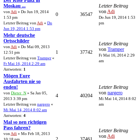
Der Rote Platz in
Moskau ...
Letzter Beitrag
von
Adi
von
Adi
» Do Jun 19, 2014
0
36547
1:53 pm
Do Jun 19, 2014 1:53
Letzter Beitrag von
Adi
«
Do
pm
Jun 19, 2014 1:53 pm
Mehr deutsche
Ortsschilder
Letzter Beitrag
von
Adi
» Do Mai 09, 2013
von
Tramper
1
37742
12:51 pm
Fr Mai 16, 2014 2:29
Letzter Beitrag von
Tramper
«
am
Fr Mai 16, 2014 2:29 am
Antworten:
1
Mögen Eure
Ausfahrten nie so
enden!
Letzter Beitrag
von
nargero
von
Dieter_N
» Sa Jan 05,
4
40204
2013 3:39 pm
Mi Mai 14, 2014 8:02
Letzter Beitrag von
nargero
«
am
Mi Mai 14, 2014 8:02 am
Antworten:
4
Mal so nen richtigen
Pass fahren?
Letzter Beitrag
von
Adi
» Mo Feb 18, 2013
von
Adi
2
37461
10:18 pm