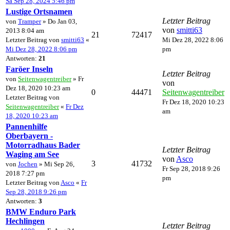
Sa Sep 28, 2024 5:46 pm
Lustige Ortsnamen
Letzter Beitrag
von
Tramper
» Do Jan 03,
von
smitti63
2013 8:04 am
21
72417
Letzter Beitrag von
smitti63
«
Mi Dez 28, 2022 8:06
Mi Dez 28, 2022 8:06 pm
pm
Antworten:
21
Faröer Inseln
Letzter Beitrag
von
Seitenwagentreiber
» Fr
von
Dez 18, 2020 10:23 am
0
44471
Seitenwagentreiber
Letzter Beitrag von
Fr Dez 18, 2020 10:23
Seitenwagentreiber
«
Fr Dez
am
18, 2020 10:23 am
Pannenhilfe
Oberbayern -
Motorradhaus Bader
Letzter Beitrag
Waging am See
von
Asco
3
41732
von
Jochen
» Mi Sep 26,
Fr Sep 28, 2018 9:26
2018 7:27 pm
pm
Letzter Beitrag von
Asco
«
Fr
Sep 28, 2018 9:26 pm
Antworten:
3
BMW Enduro Park
Hechlingen
Letzter Beitrag