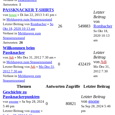
Antworten:
1
PASSKNACKER T-SHIRTS
Letzter
von
housi
» Di Jan 22, 2013 3:41 pm »
Beitrag
in
Meldungen zum Strassenzustand
von
Letzter Beitrag von
Rombacher
«
So
26
549883
Rombacher
Okt 18, 2020 10:13 am
So Okt 18,
Verfasst in
Meldungen zum
2020 10:13
Strassenzustand
am
Antworten:
26
Willkommen beim
Passknacker
Letzter
Beitrag
von
Adi
» Mo Dez 31, 2012 7:30 am »
von
Adi
in
Meldungen zum Strassenzustand
0
432419
Letzter Beitrag von
Adi
«
Mo Dez 31,
Mo Dez 31,
2012 7:30 am
2012 7:30
Verfasst in
Meldungen zum
am
Strassenzustand
Themen
Antworten
Zugriffe
Letzter Beitrag
Geschichte zu
Passknackerpunkten
Letzter Beitrag
von
gnome
von
gnome
» Sa Sep 28, 2024
0
80821
5:46 pm
Sa Sep 28, 2024 5:46
Letzter Beitrag von
gnome
«
pm