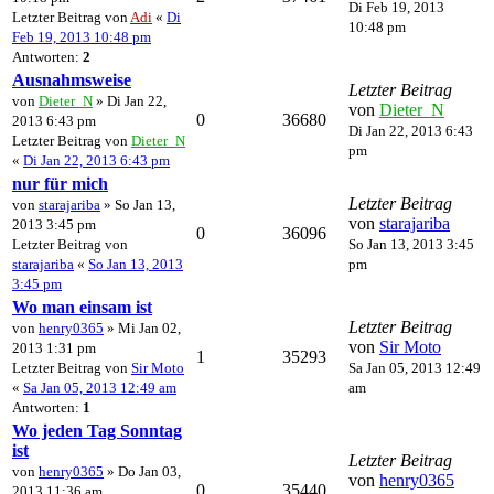
Di Feb 19, 2013
Letzter Beitrag von
Adi
«
Di
10:48 pm
Feb 19, 2013 10:48 pm
Antworten:
2
Ausnahmsweise
Letzter Beitrag
von
Dieter_N
» Di Jan 22,
von
Dieter_N
0
36680
2013 6:43 pm
Di Jan 22, 2013 6:43
Letzter Beitrag von
Dieter_N
pm
«
Di Jan 22, 2013 6:43 pm
nur für mich
Letzter Beitrag
von
starajariba
» So Jan 13,
von
starajariba
2013 3:45 pm
0
36096
Letzter Beitrag von
So Jan 13, 2013 3:45
starajariba
«
So Jan 13, 2013
pm
3:45 pm
Wo man einsam ist
Letzter Beitrag
von
henry0365
» Mi Jan 02,
von
Sir Moto
2013 1:31 pm
1
35293
Letzter Beitrag von
Sir Moto
Sa Jan 05, 2013 12:49
«
Sa Jan 05, 2013 12:49 am
am
Antworten:
1
Wo jeden Tag Sonntag
ist
Letzter Beitrag
von
henry0365
» Do Jan 03,
von
henry0365
0
35440
2013 11:36 am