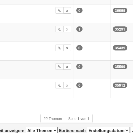
0
36095
1
35291
0
35439
0
35599
0
35912
22 Themen
Seite
1
von
1
eit anzeigen:
Sortiere nach