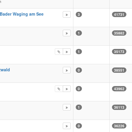
m
 Bader Waging am See
3
41731
1
35882
1
35173
zwald
0
38551
0
43962
1
36113
0
36226