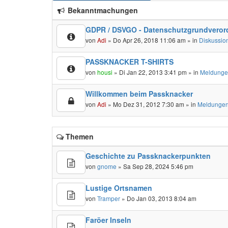
Bekanntmachungen
GDPR / DSVGO - Datenschutzgrundveror
von
Adi
» Do Apr 26, 2018 11:06 am » in
Diskussio
PASSKNACKER T-SHIRTS
von
housi
» Di Jan 22, 2013 3:41 pm » in
Meldunge
Willkommen beim Passknacker
von
Adi
» Mo Dez 31, 2012 7:30 am » in
Meldungen
Themen
Geschichte zu Passknackerpunkten
von
gnome
» Sa Sep 28, 2024 5:46 pm
Lustige Ortsnamen
von
Tramper
» Do Jan 03, 2013 8:04 am
Faröer Inseln