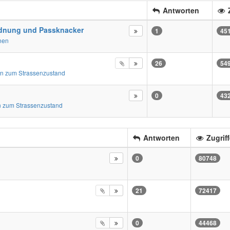
Antworten
Z
dnung und Passknacker
1
45
nen
26
54
n zum Strassenzustand
0
43
 zum Strassenzustand
Antworten
Zugriff
0
80748
21
72417
0
44468