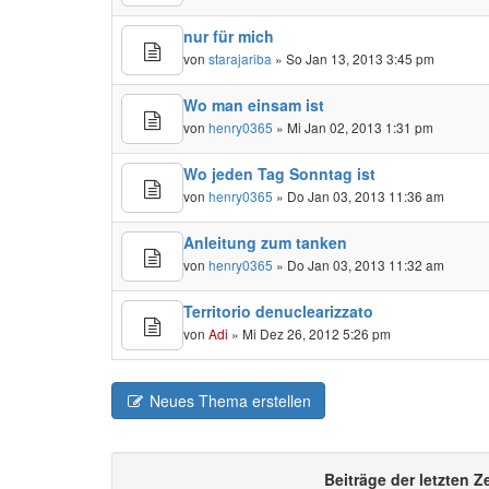
nur für mich
von
starajariba
» So Jan 13, 2013 3:45 pm
Wo man einsam ist
von
henry0365
» Mi Jan 02, 2013 1:31 pm
Wo jeden Tag Sonntag ist
von
henry0365
» Do Jan 03, 2013 11:36 am
Anleitung zum tanken
von
henry0365
» Do Jan 03, 2013 11:32 am
Territorio denuclearizzato
von
Adi
» Mi Dez 26, 2012 5:26 pm
Neues Thema erstellen
Beiträge der letzten Z