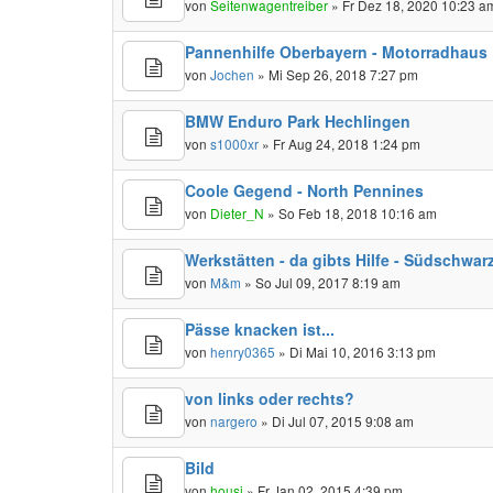
von
Seitenwagentreiber
» Fr Dez 18, 2020 10:23 a
Pannenhilfe Oberbayern - Motorradhaus
von
Jochen
» Mi Sep 26, 2018 7:27 pm
BMW Enduro Park Hechlingen
von
s1000xr
» Fr Aug 24, 2018 1:24 pm
Coole Gegend - North Pennines
von
Dieter_N
» So Feb 18, 2018 10:16 am
Werkstätten - da gibts Hilfe - Südschwar
von
M&m
» So Jul 09, 2017 8:19 am
Pässe knacken ist...
von
henry0365
» Di Mai 10, 2016 3:13 pm
von links oder rechts?
von
nargero
» Di Jul 07, 2015 9:08 am
Bild
von
housi
» Fr Jan 02, 2015 4:39 pm