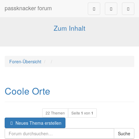
passknacker forum
Forum für alle Pässe- und Tourenfahrer
Zum Inhalt
Foren-Übersicht
Coole Orte
22 Themen
Seite
1
von
1
Neues Thema erstellen
Suche