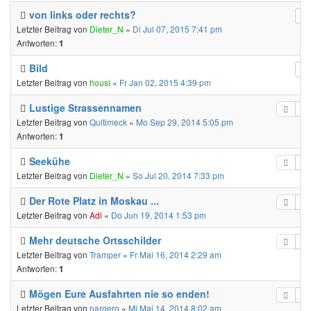
von links oder rechts?
Letzter Beitrag von
Dieter_N
«
Di Jul 07, 2015 7:41 pm
Antworten:
1
Bild
Letzter Beitrag von
housi
«
Fr Jan 02, 2015 4:39 pm
Lustige Strassennamen
Letzter Beitrag von
Qultimeck
«
Mo Sep 29, 2014 5:05 pm
Antworten:
1
Seekühe
Letzter Beitrag von
Dieter_N
«
So Jul 20, 2014 7:33 pm
Der Rote Platz in Moskau ...
Letzter Beitrag von
Adi
«
Do Jun 19, 2014 1:53 pm
Mehr deutsche Ortsschilder
Letzter Beitrag von
Tramper
«
Fr Mai 16, 2014 2:29 am
Antworten:
1
Mögen Eure Ausfahrten nie so enden!
Letzter Beitrag von
nargero
«
Mi Mai 14, 2014 8:02 am