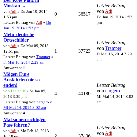
Der Rote Platz in
Moskau ...
Letzter Beitrag
von
Adi
von
Adi
» Do Jun 19, 2014
0
36517
1:53 pm
Do Jun 19, 2014 1:53
Letzter Beitrag von
Adi
«
Do
pm
Jun 19, 2014 1:53 pm
Mehr deutsche
Ortsschilder
Letzter Beitrag
von
Adi
» Do Mai 09, 2013
von
Tramper
1
37723
12:51 pm
Fr Mai 16, 2014 2:29
Letzter Beitrag von
Tramper
«
am
Fr Mai 16, 2014 2:29 am
Antworten:
1
Mögen Eure
Ausfahrten nie so
enden!
Letzter Beitrag
von
nargero
von
Dieter_N
» Sa Jan 05,
4
40180
2013 3:39 pm
Mi Mai 14, 2014 8:02
Letzter Beitrag von
nargero
«
am
Mi Mai 14, 2014 8:02 am
Antworten:
4
Mal so nen richtigen
Pass fahren?
Letzter Beitrag
von
Adi
» Mo Feb 18, 2013
von
Adi
2
37436
10:18 pm