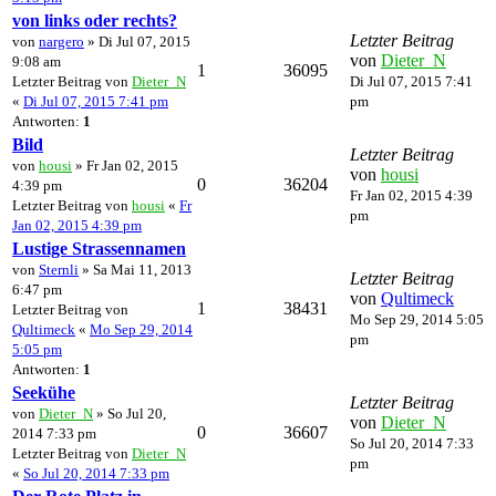
von links oder rechts?
Letzter Beitrag
von
nargero
» Di Jul 07, 2015
von
Dieter_N
9:08 am
1
36095
Letzter Beitrag von
Dieter_N
Di Jul 07, 2015 7:41
«
Di Jul 07, 2015 7:41 pm
pm
Antworten:
1
Bild
Letzter Beitrag
von
housi
» Fr Jan 02, 2015
von
housi
0
36204
4:39 pm
Fr Jan 02, 2015 4:39
Letzter Beitrag von
housi
«
Fr
pm
Jan 02, 2015 4:39 pm
Lustige Strassennamen
von
Sternli
» Sa Mai 11, 2013
Letzter Beitrag
6:47 pm
von
Qultimeck
1
38431
Letzter Beitrag von
Mo Sep 29, 2014 5:05
Qultimeck
«
Mo Sep 29, 2014
pm
5:05 pm
Antworten:
1
Seekühe
Letzter Beitrag
von
Dieter_N
» So Jul 20,
von
Dieter_N
0
36607
2014 7:33 pm
So Jul 20, 2014 7:33
Letzter Beitrag von
Dieter_N
pm
«
So Jul 20, 2014 7:33 pm