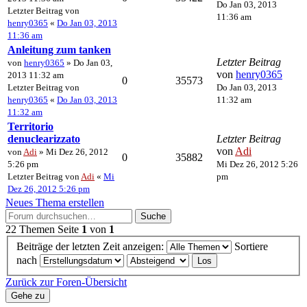
Do Jan 03, 2013
Letzter Beitrag von
11:36 am
henry0365
«
Do Jan 03, 2013
11:36 am
Anleitung zum tanken
Letzter Beitrag
von
henry0365
» Do Jan 03,
von
henry0365
2013 11:32 am
0
35573
Letzter Beitrag von
Do Jan 03, 2013
henry0365
«
Do Jan 03, 2013
11:32 am
11:32 am
Territorio
denuclearizzato
Letzter Beitrag
von
Adi
von
Adi
» Mi Dez 26, 2012
0
35882
5:26 pm
Mi Dez 26, 2012 5:26
Letzter Beitrag von
Adi
«
Mi
pm
Dez 26, 2012 5:26 pm
Neues Thema erstellen
Suche
22 Themen
Seite
1
von
1
Beiträge der letzten Zeit anzeigen:
Sortiere
nach
Zurück zur Foren-Übersicht
Gehe zu