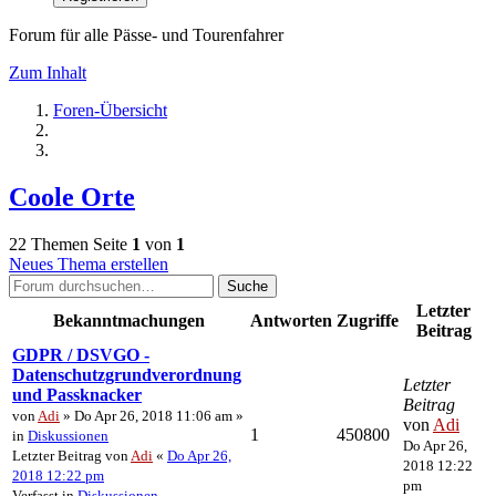
Forum für alle Pässe- und Tourenfahrer
Zum Inhalt
Foren-Übersicht
Coole Orte
22 Themen
Seite
1
von
1
Neues Thema erstellen
Suche
Letzter
Bekanntmachungen
Antworten
Zugriffe
Beitrag
GDPR / DSVGO -
Datenschutzgrundverordnung
Letzter
und Passknacker
Beitrag
von
Adi
» Do Apr 26, 2018 11:06 am »
von
Adi
1
450800
in
Diskussionen
Do Apr 26,
Letzter Beitrag von
Adi
«
Do Apr 26,
2018 12:22
2018 12:22 pm
pm
Verfasst in
Diskussionen