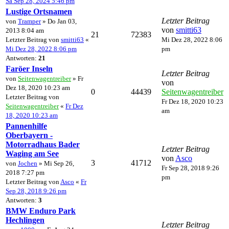
Sa Sep 28, 2024 5:46 pm
Lustige Ortsnamen
Letzter Beitrag
von
Tramper
» Do Jan 03,
von
smitti63
2013 8:04 am
21
72383
Letzter Beitrag von
smitti63
«
Mi Dez 28, 2022 8:06
Mi Dez 28, 2022 8:06 pm
pm
Antworten:
21
Faröer Inseln
Letzter Beitrag
von
Seitenwagentreiber
» Fr
von
Dez 18, 2020 10:23 am
0
44439
Seitenwagentreiber
Letzter Beitrag von
Fr Dez 18, 2020 10:23
Seitenwagentreiber
«
Fr Dez
am
18, 2020 10:23 am
Pannenhilfe
Oberbayern -
Motorradhaus Bader
Letzter Beitrag
Waging am See
von
Asco
3
41712
von
Jochen
» Mi Sep 26,
Fr Sep 28, 2018 9:26
2018 7:27 pm
pm
Letzter Beitrag von
Asco
«
Fr
Sep 28, 2018 9:26 pm
Antworten:
3
BMW Enduro Park
Hechlingen
Letzter Beitrag