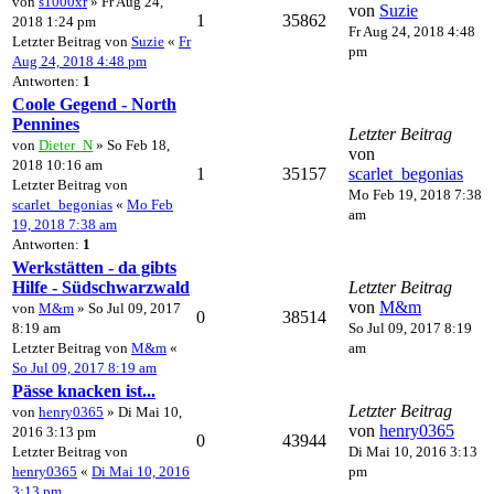
von
s1000xr
» Fr Aug 24,
von
Suzie
1
35862
2018 1:24 pm
Fr Aug 24, 2018 4:48
Letzter Beitrag von
Suzie
«
Fr
pm
Aug 24, 2018 4:48 pm
Antworten:
1
Coole Gegend - North
Pennines
Letzter Beitrag
von
Dieter_N
» So Feb 18,
von
2018 10:16 am
1
35157
scarlet_begonias
Letzter Beitrag von
Mo Feb 19, 2018 7:38
scarlet_begonias
«
Mo Feb
am
19, 2018 7:38 am
Antworten:
1
Werkstätten - da gibts
Hilfe - Südschwarzwald
Letzter Beitrag
von
M&m
von
M&m
» So Jul 09, 2017
0
38514
8:19 am
So Jul 09, 2017 8:19
Letzter Beitrag von
M&m
«
am
So Jul 09, 2017 8:19 am
Pässe knacken ist...
Letzter Beitrag
von
henry0365
» Di Mai 10,
von
henry0365
2016 3:13 pm
0
43944
Letzter Beitrag von
Di Mai 10, 2016 3:13
henry0365
«
Di Mai 10, 2016
pm
3:13 pm