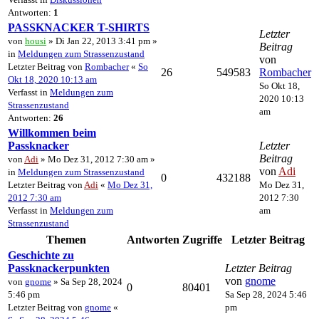
Antworten:
1
PASSKNACKER T-SHIRTS
Letzter
von
housi
» Di Jan 22, 2013 3:41 pm »
Beitrag
in
Meldungen zum Strassenzustand
von
Letzter Beitrag von
Rombacher
«
So
26
549583
Rombacher
Okt 18, 2020 10:13 am
So Okt 18,
Verfasst in
Meldungen zum
2020 10:13
Strassenzustand
am
Antworten:
26
Willkommen beim
Passknacker
Letzter
Beitrag
von
Adi
» Mo Dez 31, 2012 7:30 am »
von
Adi
in
Meldungen zum Strassenzustand
0
432188
Letzter Beitrag von
Adi
«
Mo Dez 31,
Mo Dez 31,
2012 7:30 am
2012 7:30
Verfasst in
Meldungen zum
am
Strassenzustand
Themen
Antworten
Zugriffe
Letzter Beitrag
Geschichte zu
Passknackerpunkten
Letzter Beitrag
von
gnome
von
gnome
» Sa Sep 28, 2024
0
80401
5:46 pm
Sa Sep 28, 2024 5:46
Letzter Beitrag von
gnome
«
pm