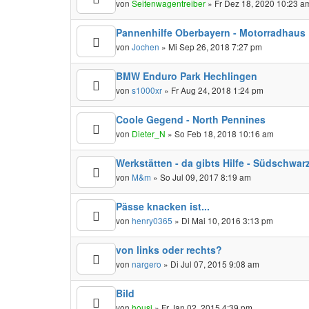
von
Seitenwagentreiber
» Fr Dez 18, 2020 10:23 a
Pannenhilfe Oberbayern - Motorradhaus
von
Jochen
» Mi Sep 26, 2018 7:27 pm
BMW Enduro Park Hechlingen
von
s1000xr
» Fr Aug 24, 2018 1:24 pm
Coole Gegend - North Pennines
von
Dieter_N
» So Feb 18, 2018 10:16 am
Werkstätten - da gibts Hilfe - Südschwar
von
M&m
» So Jul 09, 2017 8:19 am
Pässe knacken ist...
von
henry0365
» Di Mai 10, 2016 3:13 pm
von links oder rechts?
von
nargero
» Di Jul 07, 2015 9:08 am
Bild
von
housi
» Fr Jan 02, 2015 4:39 pm