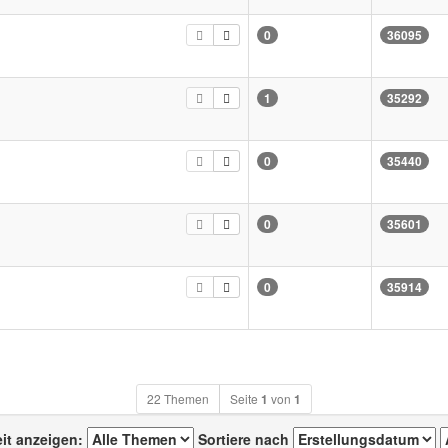
0
36095
1
35292
0
35440
0
35601
0
35914
22 Themen
Seite
1
von
1
eit anzeigen:
Sortiere nach