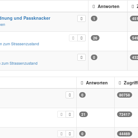
Antworten
Z
dnung und Passknacker
1
45
nen
26
54
n zum Strassenzustand
0
43
 zum Strassenzustand
Antworten
Zugriff
0
80758
21
72417
0
44469