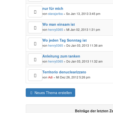
nur für mich
von
starajariba
» So Jan 13, 2013 3:45 pm
Wo man einsam ist
von
henry0365
» Mi Jan 02, 2013 1:31 pm
Wo jeden Tag Sonntag ist
von
henry0365
» Do Jan 03, 2013 11:36 am
Anleitung zum tanken
von
henry0365
» Do Jan 03, 2013 11:32 am
Territorio denuclearizzato
von
Adi
» Mi Dez 26, 2012 5:26 pm
Neues Thema erstellen
Beiträge der letzten Z