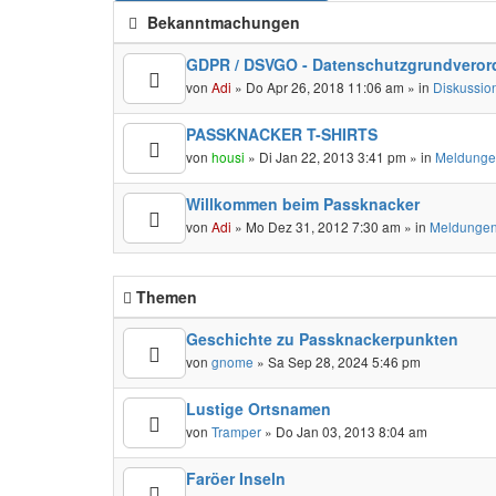
Bekanntmachungen
GDPR / DSVGO - Datenschutzgrundveror
von
Adi
» Do Apr 26, 2018 11:06 am » in
Diskussio
PASSKNACKER T-SHIRTS
von
housi
» Di Jan 22, 2013 3:41 pm » in
Meldunge
Willkommen beim Passknacker
von
Adi
» Mo Dez 31, 2012 7:30 am » in
Meldungen
Themen
Geschichte zu Passknackerpunkten
von
gnome
» Sa Sep 28, 2024 5:46 pm
Lustige Ortsnamen
von
Tramper
» Do Jan 03, 2013 8:04 am
Faröer Inseln