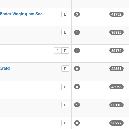
m
 Bader Waging am See
3
41732
1
35882
1
35174
zwald
0
38551
0
43963
1
36113
0
36227