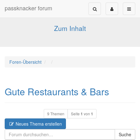
passknacker forum
Forum für alle Pässe- und Tourenfahrer
Zum Inhalt
Foren-Übersicht
Gute Restaurants & Bars
9 Themen
Seite
1
von
1
Neues Thema erstellen
Suche