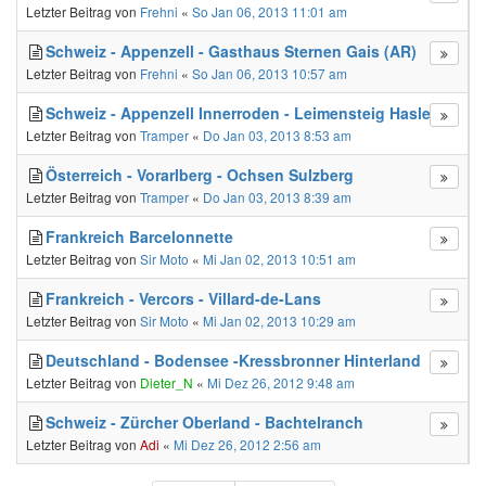
Letzter Beitrag von
Frehni
«
So Jan 06, 2013 11:01 am
Schweiz - Appenzell - Gasthaus Sternen Gais (AR)
Letzter Beitrag von
Frehni
«
So Jan 06, 2013 10:57 am
Schweiz - Appenzell Innerroden - Leimensteig Haslen
Letzter Beitrag von
Tramper
«
Do Jan 03, 2013 8:53 am
Österreich - Vorarlberg - Ochsen Sulzberg
Letzter Beitrag von
Tramper
«
Do Jan 03, 2013 8:39 am
Frankreich Barcelonnette
Letzter Beitrag von
Sir Moto
«
Mi Jan 02, 2013 10:51 am
Frankreich - Vercors - Villard-de-Lans
Letzter Beitrag von
Sir Moto
«
Mi Jan 02, 2013 10:29 am
Deutschland - Bodensee -Kressbronner Hinterland
Letzter Beitrag von
Dieter_N
«
Mi Dez 26, 2012 9:48 am
Schweiz - Zürcher Oberland - Bachtelranch
Letzter Beitrag von
Adi
«
Mi Dez 26, 2012 2:56 am