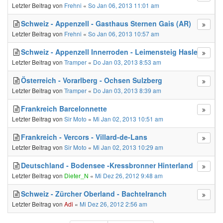
Letzter Beitrag von
Frehni
«
So Jan 06, 2013 11:01 am
Schweiz - Appenzell - Gasthaus Sternen Gais (AR)
Letzter Beitrag von
Frehni
«
So Jan 06, 2013 10:57 am
Schweiz - Appenzell Innerroden - Leimensteig Haslen
Letzter Beitrag von
Tramper
«
Do Jan 03, 2013 8:53 am
Österreich - Vorarlberg - Ochsen Sulzberg
Letzter Beitrag von
Tramper
«
Do Jan 03, 2013 8:39 am
Frankreich Barcelonnette
Letzter Beitrag von
Sir Moto
«
Mi Jan 02, 2013 10:51 am
Frankreich - Vercors - Villard-de-Lans
Letzter Beitrag von
Sir Moto
«
Mi Jan 02, 2013 10:29 am
Deutschland - Bodensee -Kressbronner Hinterland
Letzter Beitrag von
Dieter_N
«
Mi Dez 26, 2012 9:48 am
Schweiz - Zürcher Oberland - Bachtelranch
Letzter Beitrag von
Adi
«
Mi Dez 26, 2012 2:56 am