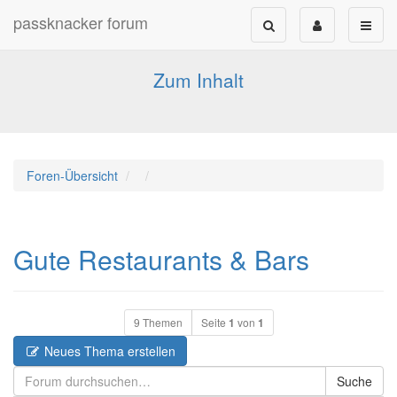
passknacker forum
Forum für alle Pässe- und Tourenfahrer
Zum Inhalt
Foren-Übersicht
Gute Restaurants & Bars
9 Themen
Seite
1
von
1
Neues Thema erstellen
Suche