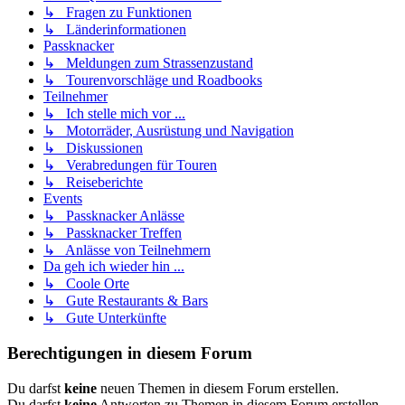
↳ Fragen zu Funktionen
↳ Länderinformationen
Passknacker
↳ Meldungen zum Strassenzustand
↳ Tourenvorschläge und Roadbooks
Teilnehmer
↳ Ich stelle mich vor ...
↳ Motorräder, Ausrüstung und Navigation
↳ Diskussionen
↳ Verabredungen für Touren
↳ Reiseberichte
Events
↳ Passknacker Anlässe
↳ Passknacker Treffen
↳ Anlässe von Teilnehmern
Da geh ich wieder hin ...
↳ Coole Orte
↳ Gute Restaurants & Bars
↳ Gute Unterkünfte
Berechtigungen in diesem Forum
Du darfst
keine
neuen Themen in diesem Forum erstellen.
Du darfst
keine
Antworten zu Themen in diesem Forum erstellen.