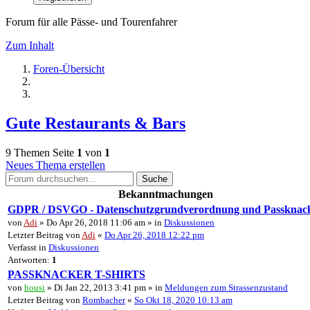
Forum für alle Pässe- und Tourenfahrer
Zum Inhalt
Foren-Übersicht
Gute Restaurants & Bars
9 Themen
Seite
1
von
1
Neues Thema erstellen
Suche
Bekanntmachungen
GDPR / DSVGO - Datenschutzgrundverordnung und Passknac
von
Adi
» Do Apr 26, 2018 11:06 am » in
Diskussionen
Letzter Beitrag von
Adi
«
Do Apr 26, 2018 12:22 pm
Verfasst in
Diskussionen
Antworten:
1
PASSKNACKER T-SHIRTS
von
housi
» Di Jan 22, 2013 3:41 pm » in
Meldungen zum Strassenzustand
Letzter Beitrag von
Rombacher
«
So Okt 18, 2020 10:13 am