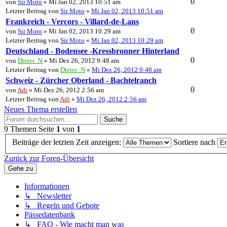
0
von
Sir Moto
» Mi Jan 02, 2013 10:51 am
Letzter Beitrag von
Sir Moto
«
Mi Jan 02, 2013 10:51 am
Frankreich - Vercors - Villard-de-Lans
0
von
Sir Moto
» Mi Jan 02, 2013 10:29 am
Letzter Beitrag von
Sir Moto
«
Mi Jan 02, 2013 10:29 am
Deutschland - Bodensee -Kressbronner Hinterland
0
von
Dieter_N
» Mi Dez 26, 2012 9:48 am
Letzter Beitrag von
Dieter_N
«
Mi Dez 26, 2012 9:48 am
Schweiz - Zürcher Oberland - Bachtelranch
0
von
Adi
» Mi Dez 26, 2012 2:56 am
Letzter Beitrag von
Adi
«
Mi Dez 26, 2012 2:56 am
Neues Thema erstellen
Suche
9 Themen
Seite
1
von
1
Beiträge der letzten Zeit anzeigen:
Sortiere nach
Zurück zur Foren-Übersicht
Gehe zu
Informationen
↳ Newsletter
↳ Regeln und Gebote
Pässedatenbank
↳ FAQ - Wie macht man was