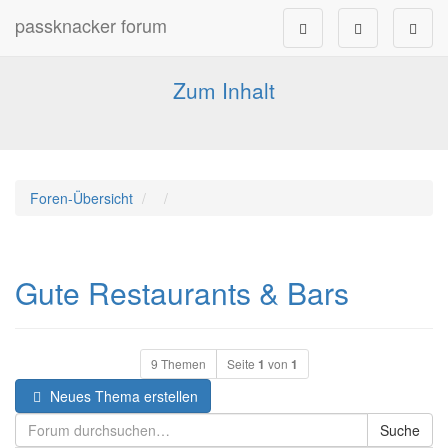
passknacker forum
Forum für alle Pässe- und Tourenfahrer
Zum Inhalt
Foren-Übersicht
Gute Restaurants & Bars
9 Themen
Seite
1
von
1
Neues Thema erstellen
Suche