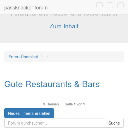
passknacker forum
Forum für alle Pässe- und Tourenfahrer
Zum Inhalt
Foren-Übersicht
Gute Restaurants & Bars
9 Themen
Seite
1
von
1
Neues Thema erstellen
Suche