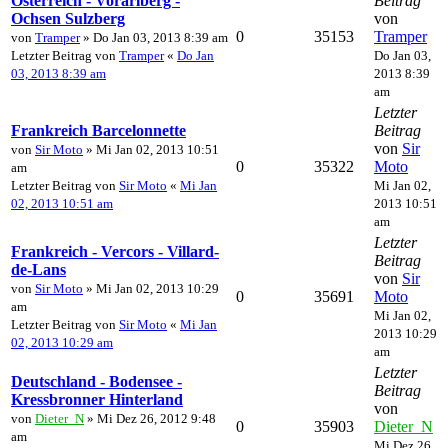
Österreich - Vorarlberg -
Beitrag
Ochsen Sulzberg
von
0
35153
Tramper
von
Tramper
» Do Jan 03, 2013 8:39 am
Letzter Beitrag von
Tramper
«
Do Jan
Do Jan 03,
03, 2013 8:39 am
2013 8:39
am
Letzter
Frankreich Barcelonnette
Beitrag
von
Sir
von
Sir Moto
» Mi Jan 02, 2013 10:51
0
35322
Moto
am
Letzter Beitrag von
Sir Moto
«
Mi Jan
Mi Jan 02,
02, 2013 10:51 am
2013 10:51
am
Letzter
Frankreich - Vercors - Villard-
Beitrag
de-Lans
von
Sir
von
Sir Moto
» Mi Jan 02, 2013 10:29
0
35691
Moto
am
Mi Jan 02,
Letzter Beitrag von
Sir Moto
«
Mi Jan
2013 10:29
02, 2013 10:29 am
am
Letzter
Deutschland - Bodensee -
Beitrag
Kressbronner Hinterland
von
von
Dieter_N
» Mi Dez 26, 2012 9:48
0
35903
Dieter_N
am
Mi Dez 26,