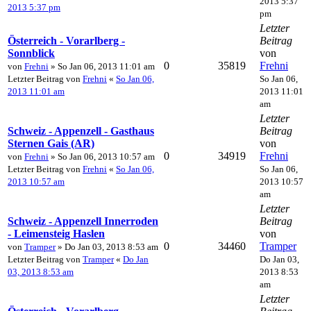
2013 5:37
2013 5:37 pm
pm
Letzter
Österreich - Vorarlberg -
Beitrag
Sonnblick
von
0
35819
Frehni
von
Frehni
» So Jan 06, 2013 11:01 am
Letzter Beitrag von
Frehni
«
So Jan 06,
So Jan 06,
2013 11:01 am
2013 11:01
am
Letzter
Schweiz - Appenzell - Gasthaus
Beitrag
Sternen Gais (AR)
von
0
34919
Frehni
von
Frehni
» So Jan 06, 2013 10:57 am
Letzter Beitrag von
Frehni
«
So Jan 06,
So Jan 06,
2013 10:57 am
2013 10:57
am
Letzter
Schweiz - Appenzell Innerroden
Beitrag
- Leimensteig Haslen
von
0
34460
Tramper
von
Tramper
» Do Jan 03, 2013 8:53 am
Letzter Beitrag von
Tramper
«
Do Jan
Do Jan 03,
03, 2013 8:53 am
2013 8:53
am
Letzter