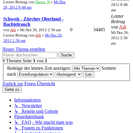
Letzter Beitrag von
Dieter_N
«
Mi Dez
2012 9:48
26, 2012 9:48 am
am
Letzter
Schweiz - Zürcher Oberland -
Beitrag
Bachtelranch
von
Adi
0
34465
von
Adi
» Mi Dez 26, 2012 2:56 am
Mi Dez 26,
Letzter Beitrag von
Adi
«
Mi Dez 26,
2012 2:56
2012 2:56 am
am
Neues Thema erstellen
Suche
9 Themen
Seite
1
von
1
Beiträge der letzten Zeit anzeigen:
Sortiere
nach
Zurück zur Foren-Übersicht
Gehe zu
Informationen
↳ Newsletter
↳ Regeln und Gebote
Pässedatenbank
↳ FAQ - Wie macht man was
↳ Fragen zu Funktionen