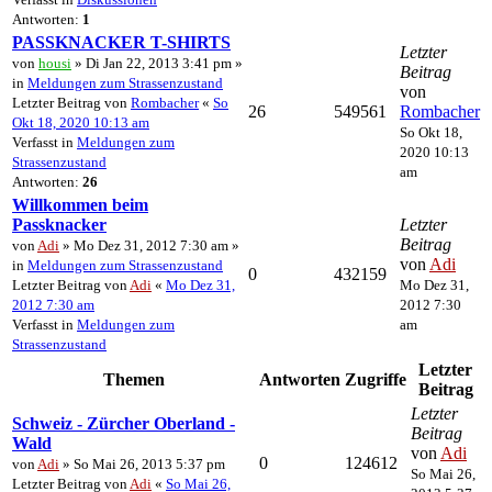
Antworten:
1
PASSKNACKER T-SHIRTS
Letzter
von
housi
» Di Jan 22, 2013 3:41 pm »
Beitrag
in
Meldungen zum Strassenzustand
von
Letzter Beitrag von
Rombacher
«
So
26
549561
Rombacher
Okt 18, 2020 10:13 am
So Okt 18,
Verfasst in
Meldungen zum
2020 10:13
Strassenzustand
am
Antworten:
26
Willkommen beim
Passknacker
Letzter
Beitrag
von
Adi
» Mo Dez 31, 2012 7:30 am »
von
Adi
in
Meldungen zum Strassenzustand
0
432159
Letzter Beitrag von
Adi
«
Mo Dez 31,
Mo Dez 31,
2012 7:30 am
2012 7:30
Verfasst in
Meldungen zum
am
Strassenzustand
Letzter
Themen
Antworten
Zugriffe
Beitrag
Letzter
Schweiz - Zürcher Oberland -
Beitrag
Wald
von
Adi
0
124612
von
Adi
» So Mai 26, 2013 5:37 pm
So Mai 26,
Letzter Beitrag von
Adi
«
So Mai 26,