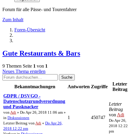
Forum für alle Pässe- und Tourenfahrer
Zum Inhalt
Foren-Übersicht
Gute Restaurants & Bars
9 Themen
Seite
1
von
1
Neues Thema erstellen
Suche
Letzter
Bekanntmachungen
Antworten
Zugriffe
Beitrag
GDPR / DSVGO -
Datenschutzgrundverordnung
Letzter
und Passknacker
Beitrag
von
Adi
» Do Apr 26, 2018 11:06 am »
von
Adi
1
450747
in
Diskussionen
Do Apr 26,
Letzter Beitrag von
Adi
«
Do Apr 26,
2018 12:22
2018 12:22 pm
pm
Verfasst in
Diskussionen