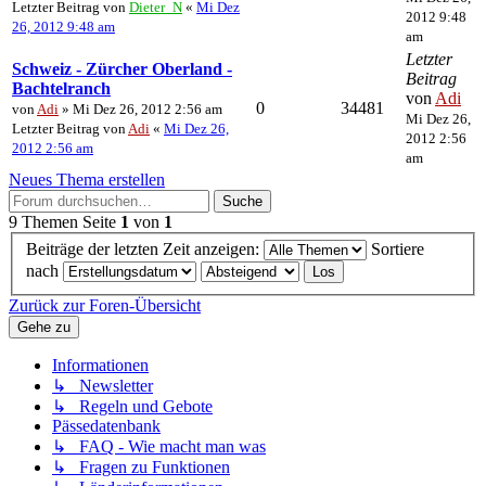
Letzter Beitrag von
Dieter_N
«
Mi Dez
2012 9:48
26, 2012 9:48 am
am
Letzter
Schweiz - Zürcher Oberland -
Beitrag
Bachtelranch
von
Adi
0
34481
von
Adi
» Mi Dez 26, 2012 2:56 am
Mi Dez 26,
Letzter Beitrag von
Adi
«
Mi Dez 26,
2012 2:56
2012 2:56 am
am
Neues Thema erstellen
Suche
9 Themen
Seite
1
von
1
Beiträge der letzten Zeit anzeigen:
Sortiere
nach
Zurück zur Foren-Übersicht
Gehe zu
Informationen
↳ Newsletter
↳ Regeln und Gebote
Pässedatenbank
↳ FAQ - Wie macht man was
↳ Fragen zu Funktionen