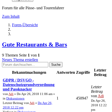
Forum für alle Pässe- und Tourenfahrer
Zum Inhalt
Foren-Übersicht
Gute Restaurants & Bars
9 Themen
Seite
1
von
1
Neues Thema erstellen
Suche
Letzter
Bekanntmachungen
Antworten
Zugriffe
Beitrag
GDPR / DSVGO -
Datenschutzgrundverordnung
Letzter
und Passknacker
Beitrag
von
Adi
» Do Apr 26, 2018 11:06 am »
von
Adi
1
450947
in
Diskussionen
Do Apr 26,
Letzter Beitrag von
Adi
«
Do Apr 26,
2018 12:22
2018 12:22 pm
pm
Verfasst in
Diskussionen