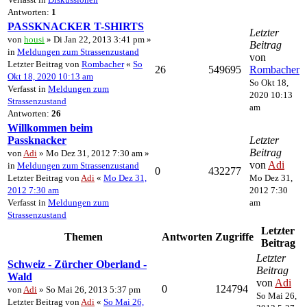
Antworten:
1
PASSKNACKER T-SHIRTS
Letzter
von
housi
» Di Jan 22, 2013 3:41 pm »
Beitrag
in
Meldungen zum Strassenzustand
von
Letzter Beitrag von
Rombacher
«
So
26
549695
Rombacher
Okt 18, 2020 10:13 am
So Okt 18,
Verfasst in
Meldungen zum
2020 10:13
Strassenzustand
am
Antworten:
26
Willkommen beim
Passknacker
Letzter
Beitrag
von
Adi
» Mo Dez 31, 2012 7:30 am »
von
Adi
in
Meldungen zum Strassenzustand
0
432277
Letzter Beitrag von
Adi
«
Mo Dez 31,
Mo Dez 31,
2012 7:30 am
2012 7:30
Verfasst in
Meldungen zum
am
Strassenzustand
Letzter
Themen
Antworten
Zugriffe
Beitrag
Letzter
Schweiz - Zürcher Oberland -
Beitrag
Wald
von
Adi
0
124794
von
Adi
» So Mai 26, 2013 5:37 pm
So Mai 26,
Letzter Beitrag von
Adi
«
So Mai 26,