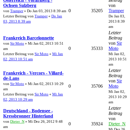
Österreich - Vorarlberg -
Beitrag
Ochsen Sulzberg
von
0
35205
Tramper
von
Tramper
» Do Jan 03, 2013 8:39 am
Letzter Beitrag von
Tramper
«
Do Jan
Do Jan 03,
03, 2013 8:39 am
2013 8:39
am
Letzter
Frankreich Barcelonnette
Beitrag
von
Sir
von
Sir Moto
» Mi Jan 02, 2013 10:51
0
35333
Moto
am
Letzter Beitrag von
Sir Moto
«
Mi Jan
Mi Jan 02,
02, 2013 10:51 am
2013 10:51
am
Letzter
Frankreich - Vercors - Villard-
Beitrag
de-Lans
von
Sir
von
Sir Moto
» Mi Jan 02, 2013 10:29
0
35706
Moto
am
Mi Jan 02,
Letzter Beitrag von
Sir Moto
«
Mi Jan
2013 10:29
02, 2013 10:29 am
am
Letzter
Deutschland - Bodensee -
Beitrag
Kressbronner Hinterland
von
von
Dieter_N
» Mi Dez 26, 2012 9:48
0
35924
Dieter_N
am
Mi Dez 26,