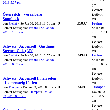
2013 5:37
2013 5:37 pm
pm
Letzter
Österreich - Vorarlberg -
Beitrag
Sonnblick
von
0
35837
Frehni
von
Frehni
» So Jan 06, 2013 11:01 am
Letzter Beitrag von
Frehni
«
So Jan 06,
So Jan 06,
2013 11:01 am
2013 11:01
am
Letzter
Schweiz - Appenzell - Gasthaus
Beitrag
Sternen Gais (AR)
von
0
34943
Frehni
von
Frehni
» So Jan 06, 2013 10:57 am
Letzter Beitrag von
Frehni
«
So Jan 06,
So Jan 06,
2013 10:57 am
2013 10:57
am
Letzter
Schweiz - Appenzell Innerroden
Beitrag
- Leimensteig Haslen
von
0
34481
Tramper
von
Tramper
» Do Jan 03, 2013 8:53 am
Letzter Beitrag von
Tramper
«
Do Jan
Do Jan 03,
03, 2013 8:53 am
2013 8:53
am
Letzter