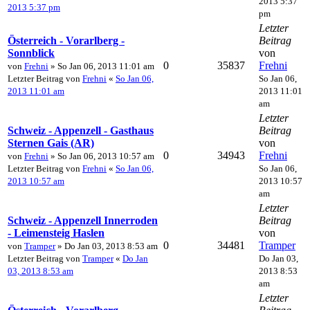
2013 5:37
2013 5:37 pm
pm
Letzter
Österreich - Vorarlberg -
Beitrag
Sonnblick
von
0
35837
Frehni
von
Frehni
» So Jan 06, 2013 11:01 am
Letzter Beitrag von
Frehni
«
So Jan 06,
So Jan 06,
2013 11:01 am
2013 11:01
am
Letzter
Schweiz - Appenzell - Gasthaus
Beitrag
Sternen Gais (AR)
von
0
34943
Frehni
von
Frehni
» So Jan 06, 2013 10:57 am
Letzter Beitrag von
Frehni
«
So Jan 06,
So Jan 06,
2013 10:57 am
2013 10:57
am
Letzter
Schweiz - Appenzell Innerroden
Beitrag
- Leimensteig Haslen
von
0
34481
Tramper
von
Tramper
» Do Jan 03, 2013 8:53 am
Letzter Beitrag von
Tramper
«
Do Jan
Do Jan 03,
03, 2013 8:53 am
2013 8:53
am
Letzter