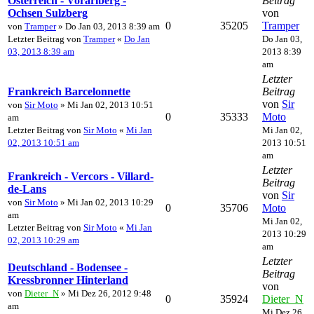
Österreich - Vorarlberg -
Beitrag
Ochsen Sulzberg
von
0
35205
Tramper
von
Tramper
» Do Jan 03, 2013 8:39 am
Letzter Beitrag von
Tramper
«
Do Jan
Do Jan 03,
03, 2013 8:39 am
2013 8:39
am
Letzter
Frankreich Barcelonnette
Beitrag
von
Sir
von
Sir Moto
» Mi Jan 02, 2013 10:51
0
35333
Moto
am
Letzter Beitrag von
Sir Moto
«
Mi Jan
Mi Jan 02,
02, 2013 10:51 am
2013 10:51
am
Letzter
Frankreich - Vercors - Villard-
Beitrag
de-Lans
von
Sir
von
Sir Moto
» Mi Jan 02, 2013 10:29
0
35706
Moto
am
Mi Jan 02,
Letzter Beitrag von
Sir Moto
«
Mi Jan
2013 10:29
02, 2013 10:29 am
am
Letzter
Deutschland - Bodensee -
Beitrag
Kressbronner Hinterland
von
von
Dieter_N
» Mi Dez 26, 2012 9:48
0
35924
Dieter_N
am
Mi Dez 26,