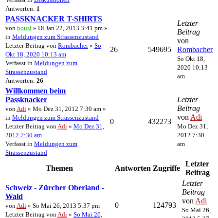
Antworten:
1
PASSKNACKER T-SHIRTS
Letzter
von
housi
» Di Jan 22, 2013 3:41 pm »
Beitrag
in
Meldungen zum Strassenzustand
von
Letzter Beitrag von
Rombacher
«
So
26
549695
Rombacher
Okt 18, 2020 10:13 am
So Okt 18,
Verfasst in
Meldungen zum
2020 10:13
Strassenzustand
am
Antworten:
26
Willkommen beim
Passknacker
Letzter
Beitrag
von
Adi
» Mo Dez 31, 2012 7:30 am »
von
Adi
in
Meldungen zum Strassenzustand
0
432273
Letzter Beitrag von
Adi
«
Mo Dez 31,
Mo Dez 31,
2012 7:30 am
2012 7:30
Verfasst in
Meldungen zum
am
Strassenzustand
Letzter
Themen
Antworten
Zugriffe
Beitrag
Letzter
Schweiz - Zürcher Oberland -
Beitrag
Wald
von
Adi
0
124793
von
Adi
» So Mai 26, 2013 5:37 pm
So Mai 26,
Letzter Beitrag von
Adi
«
So Mai 26,