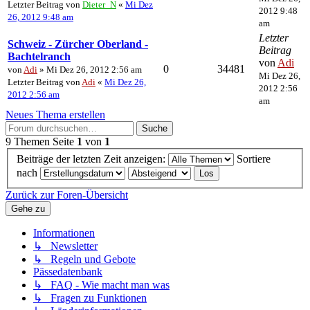
Letzter Beitrag von
Dieter_N
«
Mi Dez
2012 9:48
26, 2012 9:48 am
am
Letzter
Schweiz - Zürcher Oberland -
Beitrag
Bachtelranch
von
Adi
0
34481
von
Adi
» Mi Dez 26, 2012 2:56 am
Mi Dez 26,
Letzter Beitrag von
Adi
«
Mi Dez 26,
2012 2:56
2012 2:56 am
am
Neues Thema erstellen
Suche
9 Themen
Seite
1
von
1
Beiträge der letzten Zeit anzeigen:
Sortiere
nach
Zurück zur Foren-Übersicht
Gehe zu
Informationen
↳ Newsletter
↳ Regeln und Gebote
Pässedatenbank
↳ FAQ - Wie macht man was
↳ Fragen zu Funktionen