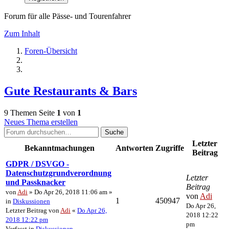
Forum für alle Pässe- und Tourenfahrer
Zum Inhalt
Foren-Übersicht
Gute Restaurants & Bars
9 Themen
Seite
1
von
1
Neues Thema erstellen
Suche
Letzter
Bekanntmachungen
Antworten
Zugriffe
Beitrag
GDPR / DSVGO -
Datenschutzgrundverordnung
Letzter
und Passknacker
Beitrag
von
Adi
» Do Apr 26, 2018 11:06 am »
von
Adi
1
450947
in
Diskussionen
Do Apr 26,
Letzter Beitrag von
Adi
«
Do Apr 26,
2018 12:22
2018 12:22 pm
pm
Verfasst in
Diskussionen