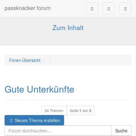
passknacker forum
Forum für alle Pässe- und Tourenfahrer
Zum Inhalt
Foren-Übersicht
Gute Unterkünfte
54 Themen
Seite
1
von
3
Neues Thema erstellen
Suche