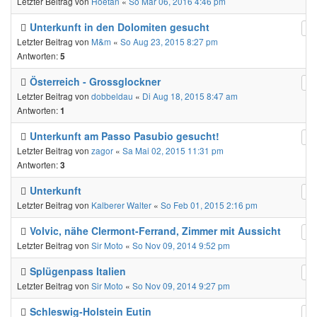
Letzter Beitrag von
Hoetan
«
So Mär 06, 2016 4:46 pm
Unterkunft in den Dolomiten gesucht
Letzter Beitrag von
M&m
«
So Aug 23, 2015 8:27 pm
Antworten:
5
Österreich - Grossglockner
Letzter Beitrag von
dobbeldau
«
Di Aug 18, 2015 8:47 am
Antworten:
1
Unterkunft am Passo Pasubio gesucht!
Letzter Beitrag von
zagor
«
Sa Mai 02, 2015 11:31 pm
Antworten:
3
Unterkunft
Letzter Beitrag von
Kalberer Walter
«
So Feb 01, 2015 2:16 pm
Volvic, nähe Clermont-Ferrand, Zimmer mit Aussicht
Letzter Beitrag von
Sir Moto
«
So Nov 09, 2014 9:52 pm
Splügenpass Italien
Letzter Beitrag von
Sir Moto
«
So Nov 09, 2014 9:27 pm
Schleswig-Holstein Eutin