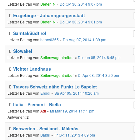
Letzter Beitrag von
Dieter_N
«
Do Okt 30, 2014 9:07 pm
Erzgebirge - Johanngeorgenstadt
Letzter Beitrag von
Dieter_N
«
Do Okt 30, 2014 9:01 pm
Sarntal/Südtirol
Letzter Beitrag von
henry0365
«
Do Aug 07, 2014 1:39 pm
Slowakei
Letzter Beitrag von
Seitenwagentreiber
«
Do Jun 05, 2014 8:48 pm
Vichter Landhaus
Letzter Beitrag von
Seitenwagentreiber
«
Di Apr 08, 2014 3:20 pm
Travers Schweiz nähe Punkt Le Sapelet
Letzter Beitrag von
Enggi
«
Sa Apr 05, 2014 10:20 am
Italia - Piemont - Biella
Letzter Beitrag von
Adi
«
Mi Mär 19, 2014 11:11 pm
Antworten:
2
Schweden - Småland - Målerås
Letzter Beitrag von
Baldri
«
Fr Okt 11, 2013 4:09 pm