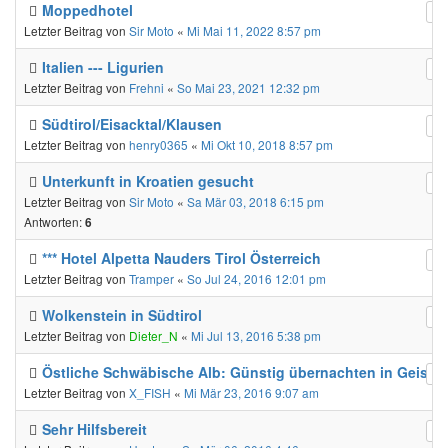
Moppedhotel
Letzter Beitrag von
Sir Moto
«
Mi Mai 11, 2022 8:57 pm
Italien --- Ligurien
Letzter Beitrag von
Frehni
«
So Mai 23, 2021 12:32 pm
Südtirol/Eisacktal/Klausen
Letzter Beitrag von
henry0365
«
Mi Okt 10, 2018 8:57 pm
Unterkunft in Kroatien gesucht
Letzter Beitrag von
Sir Moto
«
Sa Mär 03, 2018 6:15 pm
Antworten:
6
*** Hotel Alpetta Nauders Tirol Österreich
Letzter Beitrag von
Tramper
«
So Jul 24, 2016 12:01 pm
Wolkenstein in Südtirol
Letzter Beitrag von
Dieter_N
«
Mi Jul 13, 2016 5:38 pm
Östliche Schwäbische Alb: Günstig übernachten in Geisli
Letzter Beitrag von
X_FISH
«
Mi Mär 23, 2016 9:07 am
Sehr Hilfsbereit