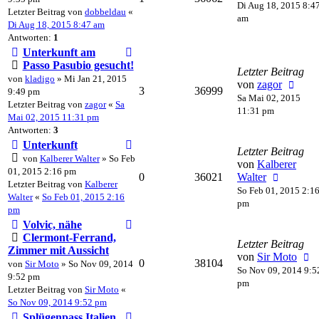
Di Aug 18, 2015 8:4
Letzter Beitrag von
dobbeldau
«
am
Di Aug 18, 2015 8:47 am
Antworten:
1
Unterkunft am
Passo Pasubio gesucht!
Letzter Beitrag
von
kladigo
» Mi Jan 21, 2015
von
zagor
3
36999
9:49 pm
Sa Mai 02, 2015
Letzter Beitrag von
zagor
«
Sa
11:31 pm
Mai 02, 2015 11:31 pm
Antworten:
3
Unterkunft
Letzter Beitrag
von
Kalberer Walter
» So Feb
von
Kalberer
01, 2015 2:16 pm
0
36021
Walter
Letzter Beitrag von
Kalberer
So Feb 01, 2015 2:1
Walter
«
So Feb 01, 2015 2:16
pm
pm
Volvic, nähe
Clermont-Ferrand,
Letzter Beitrag
Zimmer mit Aussicht
von
Sir Moto
0
38104
von
Sir Moto
» So Nov 09, 2014
So Nov 09, 2014 9:5
9:52 pm
pm
Letzter Beitrag von
Sir Moto
«
So Nov 09, 2014 9:52 pm
Splügenpass Italien