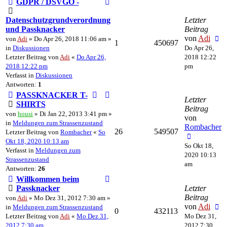
GDPR / DSVGO -
Datenschutzgrundverordnung
Letzter
und Passknacker
Beitrag
von
Adi
von
Adi
» Do Apr 26, 2018 11:06 am »
1
450697
in
Diskussionen
Do Apr 26,
Letzter Beitrag von
Adi
«
Do Apr 26,
2018 12:22
2018 12:22 pm
pm
Verfasst in
Diskussionen
Antworten:
1
PASSKNACKER T-
Letzter
SHIRTS
Beitrag
von
housi
» Di Jan 22, 2013 3:41 pm »
von
in
Meldungen zum Strassenzustand
Rombacher
26
549507
Letzter Beitrag von
Rombacher
«
So
Okt 18, 2020 10:13 am
So Okt 18,
Verfasst in
Meldungen zum
2020 10:13
Strassenzustand
am
Antworten:
26
Willkommen beim
Passknacker
Letzter
Beitrag
von
Adi
» Mo Dez 31, 2012 7:30 am »
von
Adi
in
Meldungen zum Strassenzustand
0
432113
Letzter Beitrag von
Adi
«
Mo Dez 31,
Mo Dez 31,
2012 7:30 am
2012 7:30