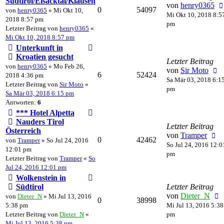
Südtirol/Eisacktal/Klausen
von
henry0365
0
54097
von
henry0365
» Mi Okt 10,
Mi Okt 10, 2018 8:5
2018 8:57 pm
pm
Letzter Beitrag von
henry0365
«
Mi Okt 10, 2018 8:57 pm
Unterkunft in
Kroatien gesucht
Letzter Beitrag
von
henry0365
» Mo Feb 26,
von
Sir Moto
6
52424
2018 4:36 pm
Sa Mär 03, 2018 6:1
Letzter Beitrag von
Sir Moto
«
pm
Sa Mär 03, 2018 6:15 pm
Antworten:
6
*** Hotel Alpetta
Nauders Tirol
Letzter Beitrag
Österreich
von
Tramper
0
42462
von
Tramper
» So Jul 24, 2016
So Jul 24, 2016 12:0
12:01 pm
pm
Letzter Beitrag von
Tramper
«
So
Jul 24, 2016 12:01 pm
Wolkenstein in
Südtirol
Letzter Beitrag
von
Dieter_N
von
Dieter_N
» Mi Jul 13, 2016
0
38998
5:38 pm
Mi Jul 13, 2016 5:38
Letzter Beitrag von
Dieter_N
«
pm
Mi Jul 13, 2016 5:38 pm