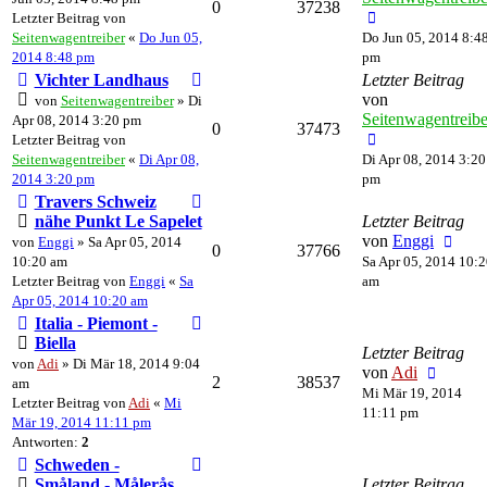
0
37238
Letzter Beitrag von
Seitenwagentreiber
«
Do Jun 05,
Do Jun 05, 2014 8:4
2014 8:48 pm
pm
Vichter Landhaus
Letzter Beitrag
von
von
Seitenwagentreiber
» Di
Seitenwagentreibe
Apr 08, 2014 3:20 pm
0
37473
Letzter Beitrag von
Seitenwagentreiber
«
Di Apr 08,
Di Apr 08, 2014 3:20
2014 3:20 pm
pm
Travers Schweiz
nähe Punkt Le Sapelet
Letzter Beitrag
von
Enggi
von
Enggi
» Sa Apr 05, 2014
0
37766
10:20 am
Sa Apr 05, 2014 10:
Letzter Beitrag von
Enggi
«
Sa
am
Apr 05, 2014 10:20 am
Italia - Piemont -
Biella
Letzter Beitrag
von
Adi
» Di Mär 18, 2014 9:04
von
Adi
2
38537
am
Mi Mär 19, 2014
Letzter Beitrag von
Adi
«
Mi
11:11 pm
Mär 19, 2014 11:11 pm
Antworten:
2
Schweden -
Småland - Målerås
Letzter Beitrag