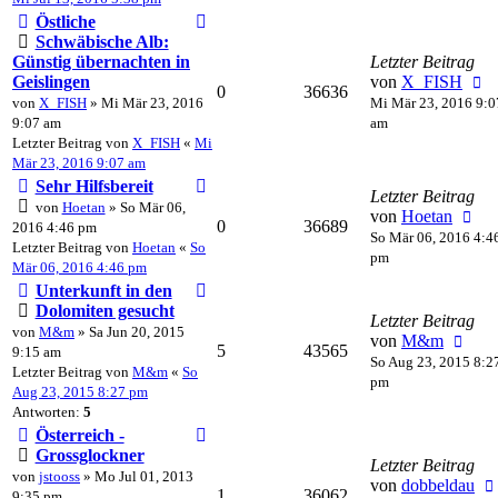
Östliche
Schwäbische Alb:
Günstig übernachten in
Letzter Beitrag
Geislingen
von
X_FISH
0
36636
von
X_FISH
» Mi Mär 23, 2016
Mi Mär 23, 2016 9:0
9:07 am
am
Letzter Beitrag von
X_FISH
«
Mi
Mär 23, 2016 9:07 am
Sehr Hilfsbereit
Letzter Beitrag
von
Hoetan
» So Mär 06,
von
Hoetan
0
36689
2016 4:46 pm
So Mär 06, 2016 4:4
Letzter Beitrag von
Hoetan
«
So
pm
Mär 06, 2016 4:46 pm
Unterkunft in den
Dolomiten gesucht
Letzter Beitrag
von
M&m
» Sa Jun 20, 2015
von
M&m
5
43565
9:15 am
So Aug 23, 2015 8:2
Letzter Beitrag von
M&m
«
So
pm
Aug 23, 2015 8:27 pm
Antworten:
5
Österreich -
Grossglockner
Letzter Beitrag
von
jstooss
» Mo Jul 01, 2013
von
dobbeldau
1
36062
9:35 pm