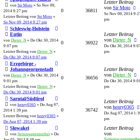
Letzter Beitrag
von
Sir Moto
» So Nov 09,
von
Sir Moto
0
36811
2014 9:27 pm
So Nov 09, 2014 9:2
Letzter Beitrag von
Sir Moto
«
pm
So Nov 09, 2014 9:27 pm
Schleswig-Holstein
Eutin
Letzter Beitrag
von
Dieter_N
von
Dieter_N
» Do Okt 30, 2014
0
36922
9:07 pm
Do Okt 30, 2014 9:0
Letzter Beitrag von
Dieter_N
«
pm
Do Okt 30, 2014 9:07 pm
Erzgebirge -
Johanngeorgenstadt
Letzter Beitrag
von
Dieter_N
von
Dieter_N
» Do Okt 30, 2014
0
36656
9:01 pm
Do Okt 30, 2014 9:0
Letzter Beitrag von
Dieter_N
«
pm
Do Okt 30, 2014 9:01 pm
Sarntal/Südtirol
Letzter Beitrag
von
henry0365
» Do Aug 07,
von
henry0365
0
36742
2014 1:39 pm
Do Aug 07, 2014 1:3
Letzter Beitrag von
henry0365
«
pm
Do Aug 07, 2014 1:39 pm
Slowakei
Letzter Beitrag
von
von
Seitenwagentreiber
» Do
Seitenwagentreibe
Jun 05, 2014 8:48 pm