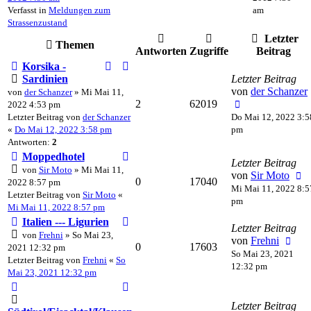
Verfasst in
Meldungen zum
am
Strassenzustand
Letzter
Themen
Antworten
Zugriffe
Beitrag
Korsika -
Sardinien
Letzter Beitrag
von
der Schanzer
von
der Schanzer
» Mi Mai 11,
2
62019
2022 4:53 pm
Letzter Beitrag von
der Schanzer
Do Mai 12, 2022 3:5
«
Do Mai 12, 2022 3:58 pm
pm
Antworten:
2
Moppedhotel
Letzter Beitrag
von
Sir Moto
» Mi Mai 11,
von
Sir Moto
0
17040
2022 8:57 pm
Mi Mai 11, 2022 8:5
Letzter Beitrag von
Sir Moto
«
pm
Mi Mai 11, 2022 8:57 pm
Italien --- Ligurien
Letzter Beitrag
von
Frehni
» So Mai 23,
von
Frehni
0
17603
2021 12:32 pm
So Mai 23, 2021
Letzter Beitrag von
Frehni
«
So
12:32 pm
Mai 23, 2021 12:32 pm
Letzter Beitrag