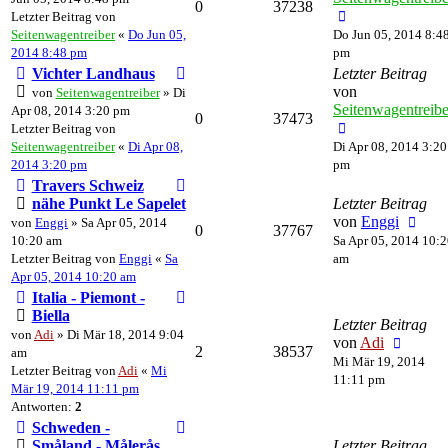
0
37238
Letzter Beitrag von
Seitenwagentreiber
«
Do Jun 05,
Do Jun 05, 2014 8:4
2014 8:48 pm
pm
Vichter Landhaus
Letzter Beitrag
von
von
Seitenwagentreiber
» Di
Seitenwagentreibe
Apr 08, 2014 3:20 pm
0
37473
Letzter Beitrag von
Seitenwagentreiber
«
Di Apr 08,
Di Apr 08, 2014 3:20
2014 3:20 pm
pm
Travers Schweiz
nähe Punkt Le Sapelet
Letzter Beitrag
von
Enggi
von
Enggi
» Sa Apr 05, 2014
0
37767
10:20 am
Sa Apr 05, 2014 10:
Letzter Beitrag von
Enggi
«
Sa
am
Apr 05, 2014 10:20 am
Italia - Piemont -
Biella
Letzter Beitrag
von
Adi
» Di Mär 18, 2014 9:04
von
Adi
2
38537
am
Mi Mär 19, 2014
Letzter Beitrag von
Adi
«
Mi
11:11 pm
Mär 19, 2014 11:11 pm
Antworten:
2
Schweden -
Småland - Målerås
Letzter Beitrag