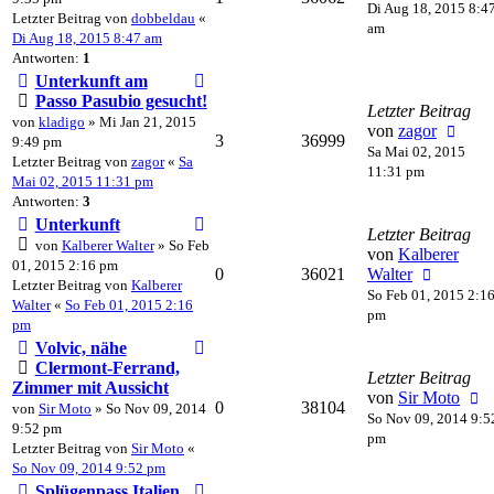
Di Aug 18, 2015 8:4
Letzter Beitrag von
dobbeldau
«
am
Di Aug 18, 2015 8:47 am
Antworten:
1
Unterkunft am
Passo Pasubio gesucht!
Letzter Beitrag
von
kladigo
» Mi Jan 21, 2015
von
zagor
3
36999
9:49 pm
Sa Mai 02, 2015
Letzter Beitrag von
zagor
«
Sa
11:31 pm
Mai 02, 2015 11:31 pm
Antworten:
3
Unterkunft
Letzter Beitrag
von
Kalberer Walter
» So Feb
von
Kalberer
01, 2015 2:16 pm
0
36021
Walter
Letzter Beitrag von
Kalberer
So Feb 01, 2015 2:1
Walter
«
So Feb 01, 2015 2:16
pm
pm
Volvic, nähe
Clermont-Ferrand,
Letzter Beitrag
Zimmer mit Aussicht
von
Sir Moto
0
38104
von
Sir Moto
» So Nov 09, 2014
So Nov 09, 2014 9:5
9:52 pm
pm
Letzter Beitrag von
Sir Moto
«
So Nov 09, 2014 9:52 pm
Splügenpass Italien