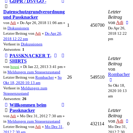
GDPR / DSVGO -
Datenschutzgrundverordnung
Letzter
und Passknacker
Beitrag
von
Adi
von
Adi
» Do Apr 26, 2018 11:06 am »
1
450700
in
Diskussionen
Do Apr 26,
Letzter Beitrag von
Adi
«
Do Apr 26,
2018 12:22
2018 12:22 pm
pm
Verfasst in
Diskussionen
Antworten:
1
PASSKNACKER T-
Letzter
SHIRTS
Beitrag
von
housi
» Di Jan 22, 2013 3:41 pm »
von
in
Meldungen zum Strassenzustand
Rombacher
26
549510
Letzter Beitrag von
Rombacher
«
So
Okt 18, 2020 10:13 am
So Okt 18,
Verfasst in
Meldungen zum
2020 10:13
Strassenzustand
am
Antworten:
26
Willkommen beim
Passknacker
Letzter
Beitrag
von
Adi
» Mo Dez 31, 2012 7:30 am »
von
Adi
in
Meldungen zum Strassenzustand
0
432114
Letzter Beitrag von
Adi
«
Mo Dez 31,
Mo Dez 31,
2012 7:30 am
2012 7:30