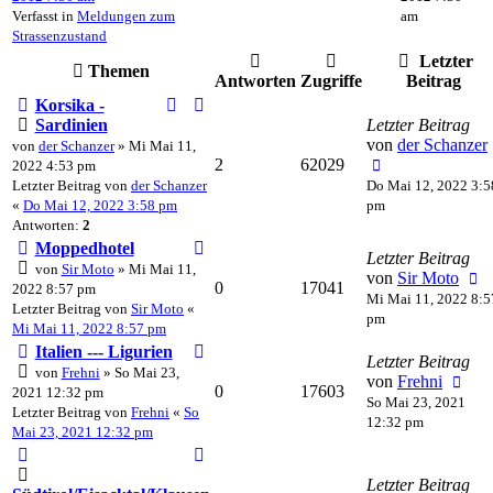
Verfasst in
Meldungen zum
am
Strassenzustand
Letzter
Themen
Antworten
Zugriffe
Beitrag
Korsika -
Sardinien
Letzter Beitrag
von
der Schanzer
von
der Schanzer
» Mi Mai 11,
2
62029
2022 4:53 pm
Letzter Beitrag von
der Schanzer
Do Mai 12, 2022 3:5
«
Do Mai 12, 2022 3:58 pm
pm
Antworten:
2
Moppedhotel
Letzter Beitrag
von
Sir Moto
» Mi Mai 11,
von
Sir Moto
0
17041
2022 8:57 pm
Mi Mai 11, 2022 8:5
Letzter Beitrag von
Sir Moto
«
pm
Mi Mai 11, 2022 8:57 pm
Italien --- Ligurien
Letzter Beitrag
von
Frehni
» So Mai 23,
von
Frehni
0
17603
2021 12:32 pm
So Mai 23, 2021
Letzter Beitrag von
Frehni
«
So
12:32 pm
Mai 23, 2021 12:32 pm
Letzter Beitrag