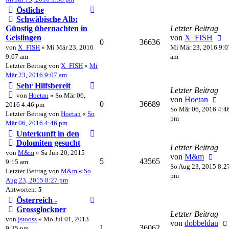
Östliche
Schwäbische Alb:
Günstig übernachten in
Letzter Beitrag
Geislingen
von
X_FISH
0
36636
von
X_FISH
» Mi Mär 23, 2016
Mi Mär 23, 2016 9:0
9:07 am
am
Letzter Beitrag von
X_FISH
«
Mi
Mär 23, 2016 9:07 am
Sehr Hilfsbereit
Letzter Beitrag
von
Hoetan
» So Mär 06,
von
Hoetan
0
36689
2016 4:46 pm
So Mär 06, 2016 4:4
Letzter Beitrag von
Hoetan
«
So
pm
Mär 06, 2016 4:46 pm
Unterkunft in den
Dolomiten gesucht
Letzter Beitrag
von
M&m
» Sa Jun 20, 2015
von
M&m
5
43565
9:15 am
So Aug 23, 2015 8:2
Letzter Beitrag von
M&m
«
So
pm
Aug 23, 2015 8:27 pm
Antworten:
5
Österreich -
Grossglockner
Letzter Beitrag
von
jstooss
» Mo Jul 01, 2013
von
dobbeldau
1
36062
9:35 pm