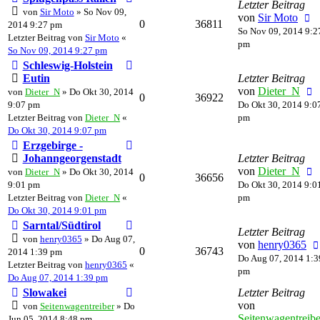
Letzter Beitrag
von
Sir Moto
» So Nov 09,
von
Sir Moto
0
36811
2014 9:27 pm
So Nov 09, 2014 9:2
Letzter Beitrag von
Sir Moto
«
pm
So Nov 09, 2014 9:27 pm
Schleswig-Holstein
Eutin
Letzter Beitrag
von
Dieter_N
von
Dieter_N
» Do Okt 30, 2014
0
36922
9:07 pm
Do Okt 30, 2014 9:0
Letzter Beitrag von
Dieter_N
«
pm
Do Okt 30, 2014 9:07 pm
Erzgebirge -
Johanngeorgenstadt
Letzter Beitrag
von
Dieter_N
von
Dieter_N
» Do Okt 30, 2014
0
36656
9:01 pm
Do Okt 30, 2014 9:0
Letzter Beitrag von
Dieter_N
«
pm
Do Okt 30, 2014 9:01 pm
Sarntal/Südtirol
Letzter Beitrag
von
henry0365
» Do Aug 07,
von
henry0365
0
36743
2014 1:39 pm
Do Aug 07, 2014 1:3
Letzter Beitrag von
henry0365
«
pm
Do Aug 07, 2014 1:39 pm
Slowakei
Letzter Beitrag
von
von
Seitenwagentreiber
» Do
Seitenwagentreibe
Jun 05, 2014 8:48 pm