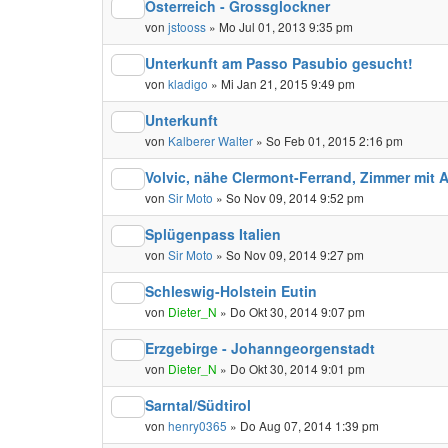
Österreich - Grossglockner
von
jstooss
» Mo Jul 01, 2013 9:35 pm
Unterkunft am Passo Pasubio gesucht!
von
kladigo
» Mi Jan 21, 2015 9:49 pm
Unterkunft
von
Kalberer Walter
» So Feb 01, 2015 2:16 pm
Volvic, nähe Clermont-Ferrand, Zimmer mit 
von
Sir Moto
» So Nov 09, 2014 9:52 pm
Splügenpass Italien
von
Sir Moto
» So Nov 09, 2014 9:27 pm
Schleswig-Holstein Eutin
von
Dieter_N
» Do Okt 30, 2014 9:07 pm
Erzgebirge - Johanngeorgenstadt
von
Dieter_N
» Do Okt 30, 2014 9:01 pm
Sarntal/Südtirol
von
henry0365
» Do Aug 07, 2014 1:39 pm