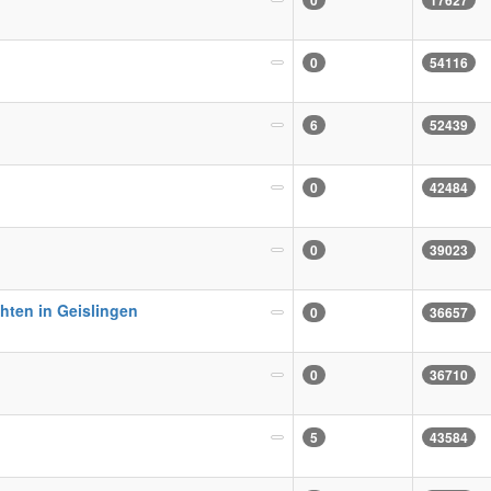
0
17627
0
54116
6
52439
0
42484
0
39023
hten in Geislingen
0
36657
0
36710
5
43584