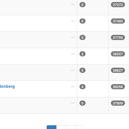
0
37272
0
37495
0
37795
2
38557
0
38627
llenberg
0
38256
0
37809