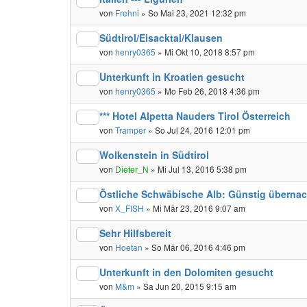
von
Frehni
» So Mai 23, 2021 12:32 pm
Südtirol/Eisacktal/Klausen
von
henry0365
» Mi Okt 10, 2018 8:57 pm
Unterkunft in Kroatien gesucht
von
henry0365
» Mo Feb 26, 2018 4:36 pm
*** Hotel Alpetta Nauders Tirol Österreich
von
Tramper
» So Jul 24, 2016 12:01 pm
Wolkenstein in Südtirol
von
Dieter_N
» Mi Jul 13, 2016 5:38 pm
Östliche Schwäbische Alb: Günstig übernac
von
X_FISH
» Mi Mär 23, 2016 9:07 am
Sehr Hilfsbereit
von
Hoetan
» So Mär 06, 2016 4:46 pm
Unterkunft in den Dolomiten gesucht
von
M&m
» Sa Jun 20, 2015 9:15 am