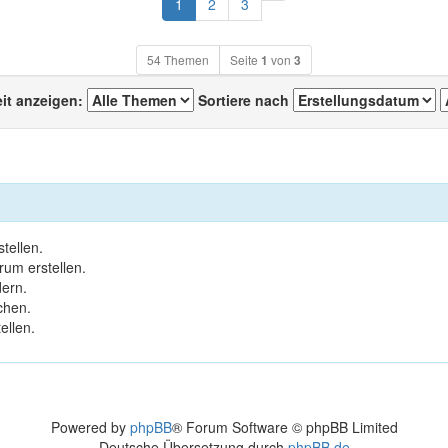
Nächste
1
2
3
54 Themen
Seite
1
von
3
eit anzeigen:
Sortiere nach
tellen.
um erstellen.
ern.
chen.
ellen.
Powered by
phpBB
® Forum Software © phpBB Limited
Deutsche Übersetzung durch
phpBB.de