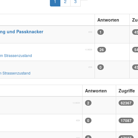
Nächste
1
2
3
Antworten
Zu
ung und Passknacker
1
4
26
5
m Strassenzustand
0
4
 Strassenzustand
Antworten
Zugriffe
2
62367
0
17087