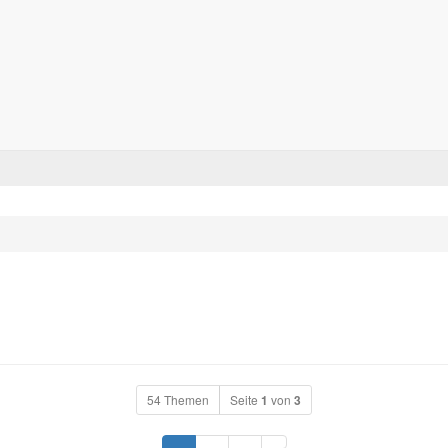
Forum für alle Pässe- und Tourenfahrer
Zum Inhalt
54 Themen
Seite
1
von
3