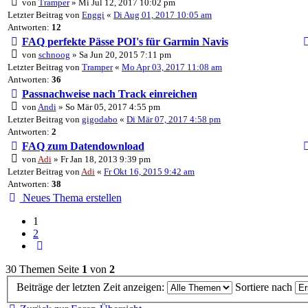
von
Tramper
» Mi Jul 12, 2017 10:02 pm
Letzter Beitrag von
Enggi
«
Di Aug 01, 2017 10:05 am
Antworten:
12
FAQ perfekte Pässe POI's für Garmin Navis
von
schnoog
» Sa Jun 20, 2015 7:11 pm
Letzter Beitrag von
Tramper
«
Mo Apr 03, 2017 11:08 am
Antworten:
36
Passnachweise nach Track einreichen
von
Andi
» So Mär 05, 2017 4:55 pm
Letzter Beitrag von
gigodabo
«
Di Mär 07, 2017 4:58 pm
Antworten:
2
FAQ zum Datendownload
von
Adi
» Fr Jan 18, 2013 9:39 pm
Letzter Beitrag von
Adi
«
Fr Okt 16, 2015 9:42 am
Antworten:
38
Neues Thema erstellen
1
2
Nächste
30 Themen
Seite
1
von
2
Beiträge der letzten Zeit anzeigen:
Sortiere nach