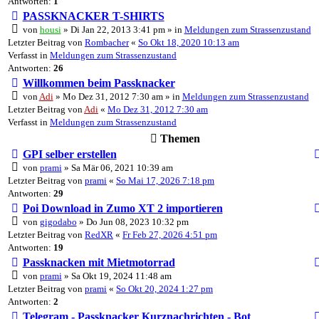
Antworten:
1
PASSKNACKER T-SHIRTS
von
housi
» Di Jan 22, 2013 3:41 pm » in
Meldungen zum Strassenzustand
Letzter Beitrag von
Rombacher
«
So Okt 18, 2020 10:13 am
Verfasst in
Meldungen zum Strassenzustand
Antworten:
26
Willkommen beim Passknacker
von
Adi
» Mo Dez 31, 2012 7:30 am » in
Meldungen zum Strassenzustand
Letzter Beitrag von
Adi
«
Mo Dez 31, 2012 7:30 am
Verfasst in
Meldungen zum Strassenzustand
Themen
GPI selber erstellen
von
prami
» Sa Mär 06, 2021 10:39 am
Letzter Beitrag von
prami
«
So Mai 17, 2026 7:18 pm
Antworten:
29
Poi Download in Zumo XT 2 importieren
von
gigodabo
» Do Jun 08, 2023 10:32 pm
Letzter Beitrag von
RedXR
«
Fr Feb 27, 2026 4:51 pm
Antworten:
19
Passknacken mit Mietmotorrad
von
prami
» Sa Okt 19, 2024 11:48 am
Letzter Beitrag von
prami
«
So Okt 20, 2024 1:27 pm
Antworten:
2
Telegram - Passknacker Kurznachrichten - Bot