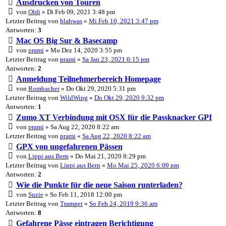
Ausdrucken von Touren
von
Oldi
» Di Feb 09, 2021 3:48 pm
Letzter Beitrag von
blahwas
«
Mi Feb 10, 2021 3:47 pm
Antworten:
3
Mac OS Big Sur & Basecamp
von
prami
» Mo Dez 14, 2020 3:55 pm
Letzter Beitrag von
prami
«
Sa Jan 23, 2021 6:15 pm
Antworten:
2
Anmeldung Teilnehmerbereich Homepage
von
Rombacher
» Do Okt 29, 2020 5:31 pm
Letzter Beitrag von
WildWing
«
Do Okt 29, 2020 9:32 pm
Antworten:
1
Zumo XT Verbindung mit OSX für die Passknacker GPI
von
prami
» Sa Aug 22, 2020 8:22 am
Letzter Beitrag von
prami
«
Sa Aug 22, 2020 8:22 am
GPX von ungefahrenen Pässen
von
Lippi aus Bern
» Do Mai 21, 2020 8:29 pm
Letzter Beitrag von
Lippi aus Bern
«
Mo Mai 25, 2020 6:09 pm
Antworten:
2
Wie die Punkte für die neue Saison runterladen?
von
Suzie
» So Feb 11, 2018 12:00 pm
Letzter Beitrag von
Tramper
«
So Feb 24, 2019 9:36 am
Antworten:
8
Gefahrene Pässe eintragen Berichtigung