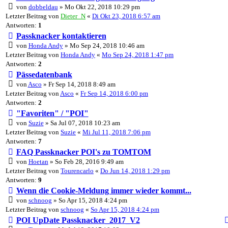
von
dobbeldau
» Mo Okt 22, 2018 10:29 pm
Letzter Beitrag von
Dieter_N
«
Di Okt 23, 2018 6:57 am
Antworten:
1
Passknacker kontaktieren
von
Honda Andy
» Mo Sep 24, 2018 10:46 am
Letzter Beitrag von
Honda Andy
«
Mo Sep 24, 2018 1:47 pm
Antworten:
2
Pässedatenbank
von
Asco
» Fr Sep 14, 2018 8:49 am
Letzter Beitrag von
Asco
«
Fr Sep 14, 2018 6:00 pm
Antworten:
2
"Favoriten" / "POI"
von
Suzie
» Sa Jul 07, 2018 10:23 am
Letzter Beitrag von
Suzie
«
Mi Jul 11, 2018 7:06 pm
Antworten:
7
FAQ Passknacker POI's zu TOMTOM
von
Hoetan
» So Feb 28, 2016 9:49 am
Letzter Beitrag von
Tourencarlo
«
Do Jun 14, 2018 1:29 pm
Antworten:
9
Wenn die Cookie-Meldung immer wieder kommt...
von
schnoog
» So Apr 15, 2018 4:24 pm
Letzter Beitrag von
schnoog
«
So Apr 15, 2018 4:24 pm
POI UpDate Passknacker_2017_V2