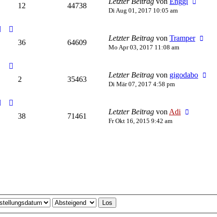
Letzter Beitrag
von
Enggi
12
44738
Di Aug 01, 2017 10:05 am
Letzter Beitrag
von
Tramper
36
64609
Mo Apr 03, 2017 11:08 am
Letzter Beitrag
von
gigodabo
2
35463
Di Mär 07, 2017 4:58 pm
Letzter Beitrag
von
Adi
38
71461
Fr Okt 16, 2015 9:42 am