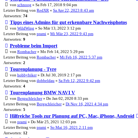
von
schnoog
» Sa Feb 17, 2018 9:04 pm
Letzter Beitrag von
RedXR
«
Sa Apr 22, 2023 8:43 am
Antworten:
74
Tipps eines Admins für gut erkennbare Nachweisphotos
von
WildWing
» So Mär 13, 2022 3:12 pm
Letzter Beitrag von
prami
«
Mi Mär 23, 2022 9:43 pm
Antworten:
9
Probleme beim Import
von
Rombacher
» Mo Feb 14, 2022 5:29 pm
Letzter Beitrag von
Rombacher
«
Mi Feb 16, 2022 5:37 pm
Antworten:
2
Tourenplanung - Tyre
von
hobbybiker
» Di Jul 30, 2019 2:17 pm
Letzter Beitrag von
dobbeldau
«
Sa Feb 12, 2022 9:42 pm
Antworten:
4
Tourenplanung BMW NAVI V
von
Bergschleicher
» Do Jan 02, 2020 8:33 pm
Letzter Beitrag von
Bergschleicher
«
Di Nov 16, 2021 4:34 pm
Antworten:
5
Hilfreiche Tools zur Planung auf PC, Mac, iPhone, Android
von
prami
» Do Mär 25, 2021 12:03 pm
Letzter Beitrag von
prami
«
So Mai 16, 2021 2:11 pm
Antworten:
12