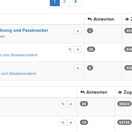
Nächste
1
2
Antworten
Z
dnung und Passknacker
1
45
nen
26
54
n zum Strassenzustand
0
43
 zum Strassenzustand
Antworten
Zugr
29
39823
19
63759