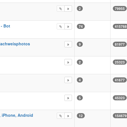
2
79955
 - Bot
74
415768
 Nachweisphotos
9
81977
2
25323
4
41677
5
45323
, iPhone, Android
12
154679