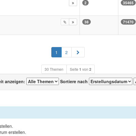
2
35465
38
71470
Nächste
1
2
30 Themen
Seite
1
von
2
eit anzeigen:
Sortiere nach
tellen.
um erstellen.