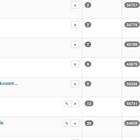
2
34757
2
34779
7
40199
9
44879
kommt...
0
34326
12
44741
is
36
64609