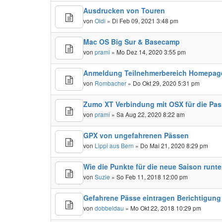
Ausdrucken von Touren
von
Oldi
» Di Feb 09, 2021 3:48 pm
Mac OS Big Sur & Basecamp
von
prami
» Mo Dez 14, 2020 3:55 pm
Anmeldung Teilnehmerbereich Homepag
von
Rombacher
» Do Okt 29, 2020 5:31 pm
Zumo XT Verbindung mit OSX für die Pa
von
prami
» Sa Aug 22, 2020 8:22 am
GPX von ungefahrenen Pässen
von
Lippi aus Bern
» Do Mai 21, 2020 8:29 pm
Wie die Punkte für die neue Saison runt
von
Suzie
» So Feb 11, 2018 12:00 pm
Gefahrene Pässe eintragen Berichtigung
von
dobbeldau
» Mo Okt 22, 2018 10:29 pm