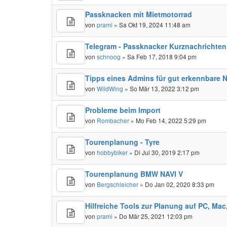
Passknacken mit Mietmotorrad
von
prami
» Sa Okt 19, 2024 11:48 am
Telegram - Passknacker Kurznachrichten
von
schnoog
» Sa Feb 17, 2018 9:04 pm
Tipps eines Admins für gut erkennbare
von
WildWing
» So Mär 13, 2022 3:12 pm
Probleme beim Import
von
Rombacher
» Mo Feb 14, 2022 5:29 pm
Tourenplanung - Tyre
von
hobbybiker
» Di Jul 30, 2019 2:17 pm
Tourenplanung BMW NAVI V
von
Bergschleicher
» Do Jan 02, 2020 8:33 pm
Hilfreiche Tools zur Planung auf PC, Mac
von
prami
» Do Mär 25, 2021 12:03 pm