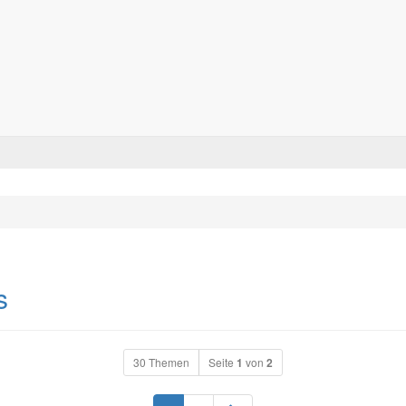
Forum für alle Pässe- und Tourenfahrer
Zum Inhalt
s
30 Themen
Seite
1
von
2