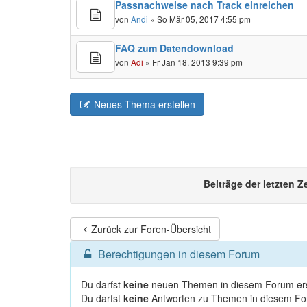
Passnachweise nach Track einreichen
von
Andi
» So Mär 05, 2017 4:55 pm
FAQ zum Datendownload
von
Adi
» Fr Jan 18, 2013 9:39 pm
Neues Thema erstellen
Beiträge der letzten Z
Zurück zur Foren-Übersicht
Berechtigungen in diesem Forum
Du darfst
keine
neuen Themen in diesem Forum ers
Du darfst
keine
Antworten zu Themen in diesem For