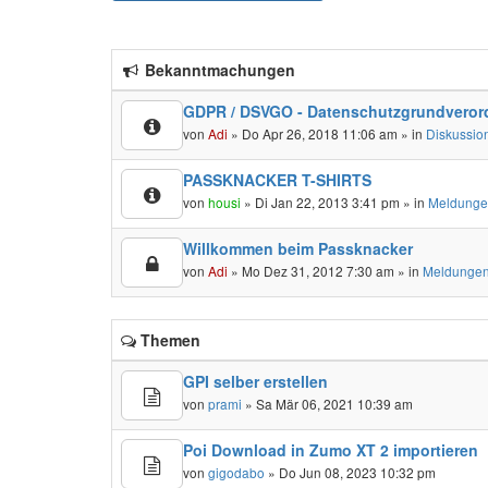
Bekanntmachungen
GDPR / DSVGO - Datenschutzgrundveror
von
Adi
» Do Apr 26, 2018 11:06 am » in
Diskussio
PASSKNACKER T-SHIRTS
von
housi
» Di Jan 22, 2013 3:41 pm » in
Meldunge
Willkommen beim Passknacker
von
Adi
» Mo Dez 31, 2012 7:30 am » in
Meldungen
Themen
GPI selber erstellen
von
prami
» Sa Mär 06, 2021 10:39 am
Poi Download in Zumo XT 2 importieren
von
gigodabo
» Do Jun 08, 2023 10:32 pm