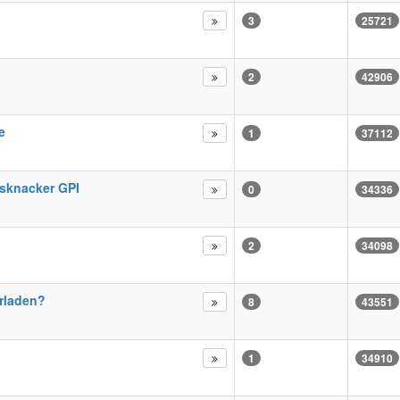
3
25721
2
42906
e
1
37112
ssknacker GPI
0
34336
2
34098
erladen?
8
43551
1
34910