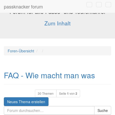
passknacker forum
Forum für alle Pässe- und Tourenfahrer
Zum Inhalt
Foren-Übersicht
FAQ - Wie macht man was
30 Themen
Seite
1
von
2
Neues Thema erstellen
Suche