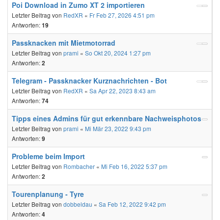
Poi Download in Zumo XT 2 importieren
Letzter Beitrag von
RedXR
«
Fr Feb 27, 2026 4:51 pm
Antworten:
19
Passknacken mit Mietmotorrad
Letzter Beitrag von
prami
«
So Okt 20, 2024 1:27 pm
Antworten:
2
Telegram - Passknacker Kurznachrichten - Bot
Letzter Beitrag von
RedXR
«
Sa Apr 22, 2023 8:43 am
Antworten:
74
Tipps eines Admins für gut erkennbare Nachweisphotos
Letzter Beitrag von
prami
«
Mi Mär 23, 2022 9:43 pm
Antworten:
9
Probleme beim Import
Letzter Beitrag von
Rombacher
«
Mi Feb 16, 2022 5:37 pm
Antworten:
2
Tourenplanung - Tyre
Letzter Beitrag von
dobbeldau
«
Sa Feb 12, 2022 9:42 pm
Antworten:
4