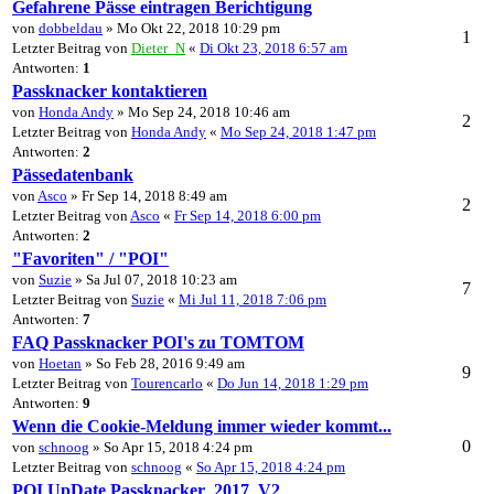
Gefahrene Pässe eintragen Berichtigung
von
dobbeldau
» Mo Okt 22, 2018 10:29 pm
1
Letzter Beitrag von
Dieter_N
«
Di Okt 23, 2018 6:57 am
Antworten:
1
Passknacker kontaktieren
von
Honda Andy
» Mo Sep 24, 2018 10:46 am
2
Letzter Beitrag von
Honda Andy
«
Mo Sep 24, 2018 1:47 pm
Antworten:
2
Pässedatenbank
von
Asco
» Fr Sep 14, 2018 8:49 am
2
Letzter Beitrag von
Asco
«
Fr Sep 14, 2018 6:00 pm
Antworten:
2
"Favoriten" / "POI"
von
Suzie
» Sa Jul 07, 2018 10:23 am
7
Letzter Beitrag von
Suzie
«
Mi Jul 11, 2018 7:06 pm
Antworten:
7
FAQ Passknacker POI's zu TOMTOM
von
Hoetan
» So Feb 28, 2016 9:49 am
9
Letzter Beitrag von
Tourencarlo
«
Do Jun 14, 2018 1:29 pm
Antworten:
9
Wenn die Cookie-Meldung immer wieder kommt...
0
von
schnoog
» So Apr 15, 2018 4:24 pm
Letzter Beitrag von
schnoog
«
So Apr 15, 2018 4:24 pm
POI UpDate Passknacker_2017_V2