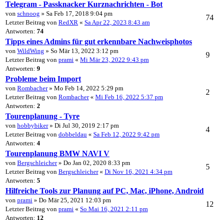
Telegram - Passknacker Kurznachrichten - Bot
von
schnoog
» Sa Feb 17, 2018 9:04 pm
74
Letzter Beitrag von
RedXR
«
Sa Apr 22, 2023 8:43 am
Antworten:
74
Tipps eines Admins für gut erkennbare Nachweisphotos
von
WildWing
» So Mär 13, 2022 3:12 pm
9
Letzter Beitrag von
prami
«
Mi Mär 23, 2022 9:43 pm
Antworten:
9
Probleme beim Import
von
Rombacher
» Mo Feb 14, 2022 5:29 pm
2
Letzter Beitrag von
Rombacher
«
Mi Feb 16, 2022 5:37 pm
Antworten:
2
Tourenplanung - Tyre
von
hobbybiker
» Di Jul 30, 2019 2:17 pm
4
Letzter Beitrag von
dobbeldau
«
Sa Feb 12, 2022 9:42 pm
Antworten:
4
Tourenplanung BMW NAVI V
von
Bergschleicher
» Do Jan 02, 2020 8:33 pm
5
Letzter Beitrag von
Bergschleicher
«
Di Nov 16, 2021 4:34 pm
Antworten:
5
Hilfreiche Tools zur Planung auf PC, Mac, iPhone, Android
von
prami
» Do Mär 25, 2021 12:03 pm
12
Letzter Beitrag von
prami
«
So Mai 16, 2021 2:11 pm
Antworten:
12