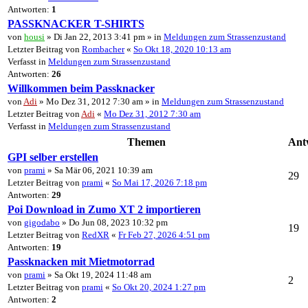
Antworten:
1
PASSKNACKER T-SHIRTS
von
housi
» Di Jan 22, 2013 3:41 pm » in
Meldungen zum Strassenzustand
Letzter Beitrag von
Rombacher
«
So Okt 18, 2020 10:13 am
Verfasst in
Meldungen zum Strassenzustand
Antworten:
26
Willkommen beim Passknacker
von
Adi
» Mo Dez 31, 2012 7:30 am » in
Meldungen zum Strassenzustand
Letzter Beitrag von
Adi
«
Mo Dez 31, 2012 7:30 am
Verfasst in
Meldungen zum Strassenzustand
Themen
Ant
GPI selber erstellen
von
prami
» Sa Mär 06, 2021 10:39 am
29
Letzter Beitrag von
prami
«
So Mai 17, 2026 7:18 pm
Antworten:
29
Poi Download in Zumo XT 2 importieren
von
gigodabo
» Do Jun 08, 2023 10:32 pm
19
Letzter Beitrag von
RedXR
«
Fr Feb 27, 2026 4:51 pm
Antworten:
19
Passknacken mit Mietmotorrad
von
prami
» Sa Okt 19, 2024 11:48 am
2
Letzter Beitrag von
prami
«
So Okt 20, 2024 1:27 pm
Antworten:
2