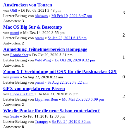
Ausdrucken von Touren
von
Oldi
» Di Feb 09, 2021 3:48 pm
3
Letzter Beitrag von
blahwas
«
Mi Feb 10, 2021 3:47 pm
Antworten:
3
Mac OS Big Sur & Basecamp
von
prami
» Mo Dez 14, 2020 3:55 pm
2
Letzter Beitrag von
prami
«
Sa Jan 23, 2021 6:15 pm
Antworten:
2
Anmeldung Teilnehmerbereich Homepage
von
Rombacher
» Do Okt 29, 2020 5:31 pm
1
Letzter Beitrag von
WildWing
«
Do Okt 29, 2020 9:32 pm
Antworten:
1
Zumo XT Verbindung mit OSX für die Passknacker GPI
0
von
prami
» Sa Aug 22, 2020 8:22 am
Letzter Beitrag von
prami
«
Sa Aug 22, 2020 8:22 am
GPX von ungefahrenen Pässen
von
Lippi aus Bern
» Do Mai 21, 2020 8:29 pm
2
Letzter Beitrag von
Lippi aus Bern
«
Mo Mai 25, 2020 6:09 pm
Antworten:
2
Wie die Punkte für die neue Saison runterladen?
von
Suzie
» So Feb 11, 2018 12:00 pm
8
Letzter Beitrag von
Tramper
«
So Feb 24, 2019 9:36 am
Antworten:
8