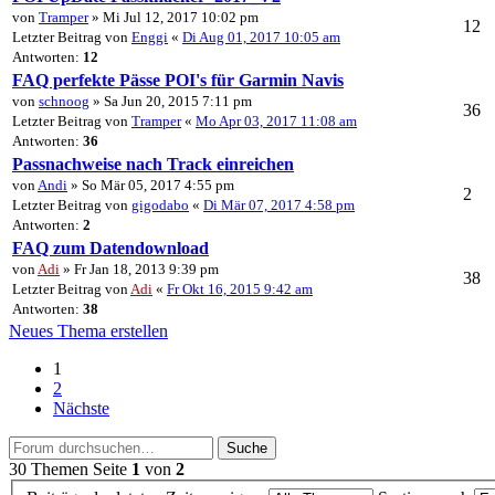
von
Tramper
» Mi Jul 12, 2017 10:02 pm
12
Letzter Beitrag von
Enggi
«
Di Aug 01, 2017 10:05 am
Antworten:
12
FAQ perfekte Pässe POI's für Garmin Navis
von
schnoog
» Sa Jun 20, 2015 7:11 pm
36
Letzter Beitrag von
Tramper
«
Mo Apr 03, 2017 11:08 am
Antworten:
36
Passnachweise nach Track einreichen
von
Andi
» So Mär 05, 2017 4:55 pm
2
Letzter Beitrag von
gigodabo
«
Di Mär 07, 2017 4:58 pm
Antworten:
2
FAQ zum Datendownload
von
Adi
» Fr Jan 18, 2013 9:39 pm
38
Letzter Beitrag von
Adi
«
Fr Okt 16, 2015 9:42 am
Antworten:
38
Neues Thema erstellen
1
2
Nächste
Suche
30 Themen
Seite
1
von
2