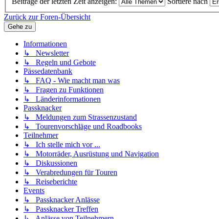
Beiträge der letzten Zeit anzeigen:
Sortiere nach
Zurück zur Foren-Übersicht
Gehe zu
Informationen
↳ Newsletter
↳ Regeln und Gebote
Pässedatenbank
↳ FAQ - Wie macht man was
↳ Fragen zu Funktionen
↳ Länderinformationen
Passknacker
↳ Meldungen zum Strassenzustand
↳ Tourenvorschläge und Roadbooks
Teilnehmer
↳ Ich stelle mich vor ...
↳ Motorräder, Ausrüstung und Navigation
↳ Diskussionen
↳ Verabredungen für Touren
↳ Reiseberichte
Events
↳ Passknacker Anlässe
↳ Passknacker Treffen
↳ Anlässe von Teilnehmern