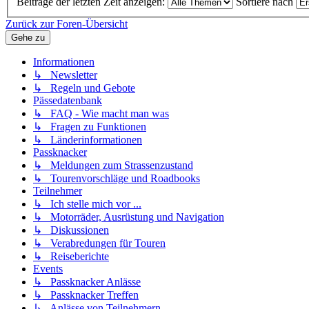
Beiträge der letzten Zeit anzeigen:
Sortiere nach
Zurück zur Foren-Übersicht
Gehe zu
Informationen
↳ Newsletter
↳ Regeln und Gebote
Pässedatenbank
↳ FAQ - Wie macht man was
↳ Fragen zu Funktionen
↳ Länderinformationen
Passknacker
↳ Meldungen zum Strassenzustand
↳ Tourenvorschläge und Roadbooks
Teilnehmer
↳ Ich stelle mich vor ...
↳ Motorräder, Ausrüstung und Navigation
↳ Diskussionen
↳ Verabredungen für Touren
↳ Reiseberichte
Events
↳ Passknacker Anlässe
↳ Passknacker Treffen
↳ Anlässe von Teilnehmern