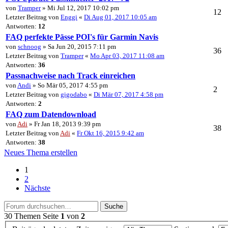
von
Tramper
» Mi Jul 12, 2017 10:02 pm
12
Letzter Beitrag von
Enggi
«
Di Aug 01, 2017 10:05 am
Antworten:
12
FAQ perfekte Pässe POI's für Garmin Navis
von
schnoog
» Sa Jun 20, 2015 7:11 pm
36
Letzter Beitrag von
Tramper
«
Mo Apr 03, 2017 11:08 am
Antworten:
36
Passnachweise nach Track einreichen
von
Andi
» So Mär 05, 2017 4:55 pm
2
Letzter Beitrag von
gigodabo
«
Di Mär 07, 2017 4:58 pm
Antworten:
2
FAQ zum Datendownload
von
Adi
» Fr Jan 18, 2013 9:39 pm
38
Letzter Beitrag von
Adi
«
Fr Okt 16, 2015 9:42 am
Antworten:
38
Neues Thema erstellen
1
2
Nächste
Suche
30 Themen
Seite
1
von
2