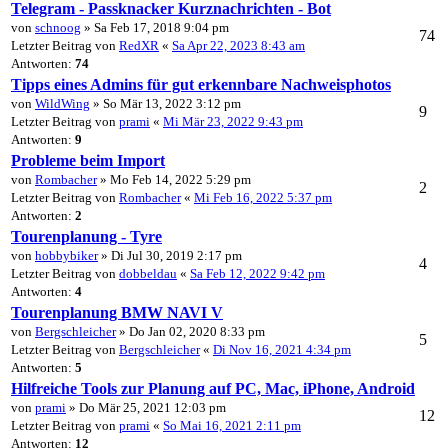
Telegram - Passknacker Kurznachrichten - Bot
von
schnoog
» Sa Feb 17, 2018 9:04 pm
74
Letzter Beitrag von
RedXR
«
Sa Apr 22, 2023 8:43 am
Antworten:
74
Tipps eines Admins für gut erkennbare Nachweisphotos
von
WildWing
» So Mär 13, 2022 3:12 pm
9
Letzter Beitrag von
prami
«
Mi Mär 23, 2022 9:43 pm
Antworten:
9
Probleme beim Import
von
Rombacher
» Mo Feb 14, 2022 5:29 pm
2
Letzter Beitrag von
Rombacher
«
Mi Feb 16, 2022 5:37 pm
Antworten:
2
Tourenplanung - Tyre
von
hobbybiker
» Di Jul 30, 2019 2:17 pm
4
Letzter Beitrag von
dobbeldau
«
Sa Feb 12, 2022 9:42 pm
Antworten:
4
Tourenplanung BMW NAVI V
von
Bergschleicher
» Do Jan 02, 2020 8:33 pm
5
Letzter Beitrag von
Bergschleicher
«
Di Nov 16, 2021 4:34 pm
Antworten:
5
Hilfreiche Tools zur Planung auf PC, Mac, iPhone, Android
von
prami
» Do Mär 25, 2021 12:03 pm
12
Letzter Beitrag von
prami
«
So Mai 16, 2021 2:11 pm
Antworten:
12