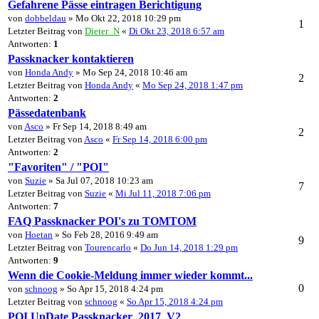
Gefahrene Pässe eintragen Berichtigung
von
dobbeldau
» Mo Okt 22, 2018 10:29 pm
1
Letzter Beitrag von
Dieter_N
«
Di Okt 23, 2018 6:57 am
Antworten:
1
Passknacker kontaktieren
von
Honda Andy
» Mo Sep 24, 2018 10:46 am
2
Letzter Beitrag von
Honda Andy
«
Mo Sep 24, 2018 1:47 pm
Antworten:
2
Pässedatenbank
von
Asco
» Fr Sep 14, 2018 8:49 am
2
Letzter Beitrag von
Asco
«
Fr Sep 14, 2018 6:00 pm
Antworten:
2
"Favoriten" / "POI"
von
Suzie
» Sa Jul 07, 2018 10:23 am
7
Letzter Beitrag von
Suzie
«
Mi Jul 11, 2018 7:06 pm
Antworten:
7
FAQ Passknacker POI's zu TOMTOM
von
Hoetan
» So Feb 28, 2016 9:49 am
9
Letzter Beitrag von
Tourencarlo
«
Do Jun 14, 2018 1:29 pm
Antworten:
9
Wenn die Cookie-Meldung immer wieder kommt...
0
von
schnoog
» So Apr 15, 2018 4:24 pm
Letzter Beitrag von
schnoog
«
So Apr 15, 2018 4:24 pm
POI UpDate Passknacker_2017_V2