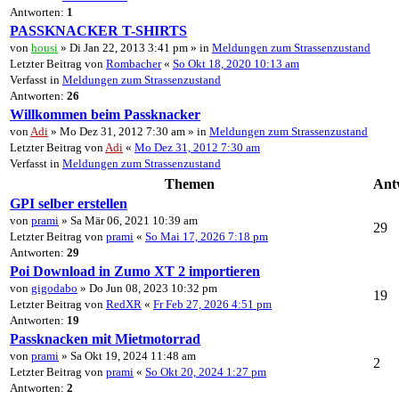
Antworten:
1
PASSKNACKER T-SHIRTS
von
housi
» Di Jan 22, 2013 3:41 pm » in
Meldungen zum Strassenzustand
Letzter Beitrag von
Rombacher
«
So Okt 18, 2020 10:13 am
Verfasst in
Meldungen zum Strassenzustand
Antworten:
26
Willkommen beim Passknacker
von
Adi
» Mo Dez 31, 2012 7:30 am » in
Meldungen zum Strassenzustand
Letzter Beitrag von
Adi
«
Mo Dez 31, 2012 7:30 am
Verfasst in
Meldungen zum Strassenzustand
Themen
Ant
GPI selber erstellen
von
prami
» Sa Mär 06, 2021 10:39 am
29
Letzter Beitrag von
prami
«
So Mai 17, 2026 7:18 pm
Antworten:
29
Poi Download in Zumo XT 2 importieren
von
gigodabo
» Do Jun 08, 2023 10:32 pm
19
Letzter Beitrag von
RedXR
«
Fr Feb 27, 2026 4:51 pm
Antworten:
19
Passknacken mit Mietmotorrad
von
prami
» Sa Okt 19, 2024 11:48 am
2
Letzter Beitrag von
prami
«
So Okt 20, 2024 1:27 pm
Antworten:
2