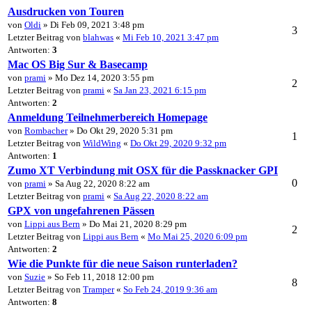
Ausdrucken von Touren
von
Oldi
» Di Feb 09, 2021 3:48 pm
3
Letzter Beitrag von
blahwas
«
Mi Feb 10, 2021 3:47 pm
Antworten:
3
Mac OS Big Sur & Basecamp
von
prami
» Mo Dez 14, 2020 3:55 pm
2
Letzter Beitrag von
prami
«
Sa Jan 23, 2021 6:15 pm
Antworten:
2
Anmeldung Teilnehmerbereich Homepage
von
Rombacher
» Do Okt 29, 2020 5:31 pm
1
Letzter Beitrag von
WildWing
«
Do Okt 29, 2020 9:32 pm
Antworten:
1
Zumo XT Verbindung mit OSX für die Passknacker GPI
0
von
prami
» Sa Aug 22, 2020 8:22 am
Letzter Beitrag von
prami
«
Sa Aug 22, 2020 8:22 am
GPX von ungefahrenen Pässen
von
Lippi aus Bern
» Do Mai 21, 2020 8:29 pm
2
Letzter Beitrag von
Lippi aus Bern
«
Mo Mai 25, 2020 6:09 pm
Antworten:
2
Wie die Punkte für die neue Saison runterladen?
von
Suzie
» So Feb 11, 2018 12:00 pm
8
Letzter Beitrag von
Tramper
«
So Feb 24, 2019 9:36 am
Antworten:
8