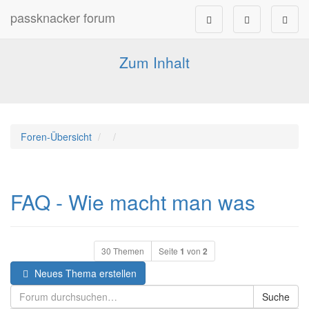
passknacker forum
Forum für alle Pässe- und Tourenfahrer
Zum Inhalt
Foren-Übersicht
FAQ - Wie macht man was
30 Themen
Seite
1
von
2
Neues Thema erstellen
Suche