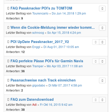
FAQ Passknacker POI's zu TOMTOM
Letzter Beitrag von
Tourencarlo
«
Do Jun 14, 2018 1:29 pm
Antworten:
9
Wenn die Cookie-Meldung immer wieder kommt...
Letzter Beitrag von
schnoog
«
So Apr 15, 2018 4:24 pm
POI UpDate Passknacker_2017_V2
Letzter Beitrag von
Enggi
«
Di Aug 01, 2017 10:05 am
Antworten:
12
FAQ perfekte Pässe POI's für Garmin Navis
Letzter Beitrag von
Tramper
«
Mo Apr 03, 2017 11:08 am
Antworten:
36
Passnachweise nach Track einreichen
Letzter Beitrag von
gigodabo
«
Di Mär 07, 2017 4:58 pm
Antworten:
2
FAQ zum Datendownload
Letzter Beitrag von
Adi
«
Fr Okt 16, 2015 9:42 am
Antworten:
38