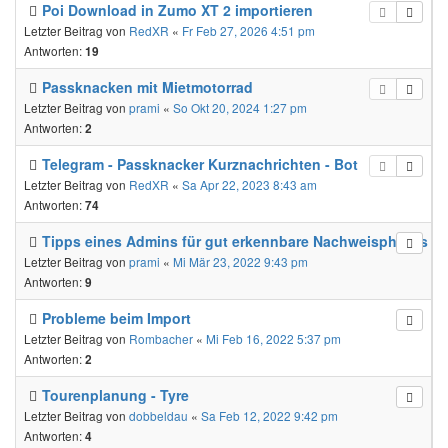
Poi Download in Zumo XT 2 importieren
Letzter Beitrag von
RedXR
«
Fr Feb 27, 2026 4:51 pm
Antworten:
19
Passknacken mit Mietmotorrad
Letzter Beitrag von
prami
«
So Okt 20, 2024 1:27 pm
Antworten:
2
Telegram - Passknacker Kurznachrichten - Bot
Letzter Beitrag von
RedXR
«
Sa Apr 22, 2023 8:43 am
Antworten:
74
Tipps eines Admins für gut erkennbare Nachweisphotos
Letzter Beitrag von
prami
«
Mi Mär 23, 2022 9:43 pm
Antworten:
9
Probleme beim Import
Letzter Beitrag von
Rombacher
«
Mi Feb 16, 2022 5:37 pm
Antworten:
2
Tourenplanung - Tyre
Letzter Beitrag von
dobbeldau
«
Sa Feb 12, 2022 9:42 pm
Antworten:
4