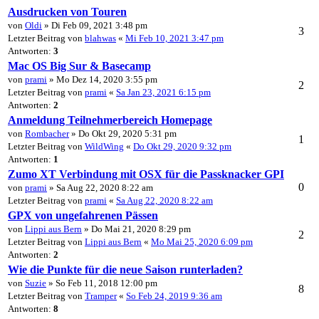
Ausdrucken von Touren
von
Oldi
» Di Feb 09, 2021 3:48 pm
3
Letzter Beitrag von
blahwas
«
Mi Feb 10, 2021 3:47 pm
Antworten:
3
Mac OS Big Sur & Basecamp
von
prami
» Mo Dez 14, 2020 3:55 pm
2
Letzter Beitrag von
prami
«
Sa Jan 23, 2021 6:15 pm
Antworten:
2
Anmeldung Teilnehmerbereich Homepage
von
Rombacher
» Do Okt 29, 2020 5:31 pm
1
Letzter Beitrag von
WildWing
«
Do Okt 29, 2020 9:32 pm
Antworten:
1
Zumo XT Verbindung mit OSX für die Passknacker GPI
0
von
prami
» Sa Aug 22, 2020 8:22 am
Letzter Beitrag von
prami
«
Sa Aug 22, 2020 8:22 am
GPX von ungefahrenen Pässen
von
Lippi aus Bern
» Do Mai 21, 2020 8:29 pm
2
Letzter Beitrag von
Lippi aus Bern
«
Mo Mai 25, 2020 6:09 pm
Antworten:
2
Wie die Punkte für die neue Saison runterladen?
von
Suzie
» So Feb 11, 2018 12:00 pm
8
Letzter Beitrag von
Tramper
«
So Feb 24, 2019 9:36 am
Antworten:
8