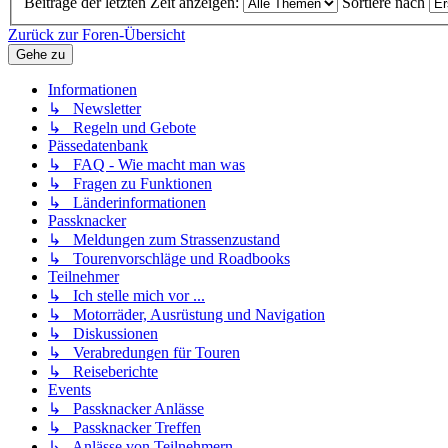
Beiträge der letzten Zeit anzeigen:
Sortiere nach
Zurück zur Foren-Übersicht
Gehe zu
Informationen
↳ Newsletter
↳ Regeln und Gebote
Pässedatenbank
↳ FAQ - Wie macht man was
↳ Fragen zu Funktionen
↳ Länderinformationen
Passknacker
↳ Meldungen zum Strassenzustand
↳ Tourenvorschläge und Roadbooks
Teilnehmer
↳ Ich stelle mich vor ...
↳ Motorräder, Ausrüstung und Navigation
↳ Diskussionen
↳ Verabredungen für Touren
↳ Reiseberichte
Events
↳ Passknacker Anlässe
↳ Passknacker Treffen
↳ Anlässe von Teilnehmern