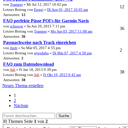
von
Tramper
» Mi Jul 12, 2017 10:02 pm
12
Letzter Beitrag von
Enggi
«
Di Aug 01, 2017 10:05 am
Antworten:
12
FAQ perfekte Pässe POI's für Garmin Navis
von
schnoog
» Sa Jun 20, 2015 7:11 pm
36
Letzter Beitrag von
Tramper
«
Mo Apr 03, 2017 11:08 am
Antworten:
36
Passnachweise nach Track einreichen
von
Andi
» So Mär 05, 2017 4:55 pm
2
Letzter Beitrag von
gigodabo
«
Di Mär 07, 2017 4:58 pm
Antworten:
2
FAQ zum Datendownload
von
Adi
» Fr Jan 18, 2013 9:39 pm
38
Letzter Beitrag von
Adi
«
Fr Okt 16, 2015 9:42 am
Antworten:
38
Neues Thema erstellen
1
2
Nächste
Suche
30 Themen
Seite
1
von
2