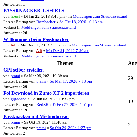
Antworten:
1
PASSKNACKER T-SHIRTS
von
housi
» Di Jan 22, 2013 3:41 pm » in
Meldungen zum Strassenzustand
Letzter Beitrag von
Rombacher
«
So Okt 18, 2020 10:13 am
Verfasst in
Meldungen zum Strassenzustand
Antworten:
26
Willkommen beim Passknacker
von
Adi
» Mo Dez 31, 2012 7:30 am » in
Meldungen zum Strassenzustand
Letzter Beitrag von
Adi
«
Mo Dez 31, 2012 7:30 am
Verfasst in
Meldungen zum Strassenzustand
Themen
Ant
GPI selber erstellen
von
prami
» Sa Mär 06, 2021 10:39 am
29
Letzter Beitrag von
prami
«
So Mai 17, 2026 7:18 pm
Antworten:
29
Poi Download in Zumo XT 2 importieren
von
gigodabo
» Do Jun 08, 2023 10:32 pm
19
Letzter Beitrag von
RedXR
«
Fr Feb 27, 2026 4:51 pm
Antworten:
19
Passknacken mit Mietmotorrad
von
prami
» Sa Okt 19, 2024 11:48 am
2
Letzter Beitrag von
prami
«
So Okt 20, 2024 1:27 pm
Antworten:
2