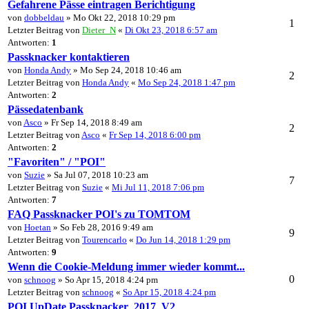
Gefahrene Pässe eintragen Berichtigung
von
dobbeldau
» Mo Okt 22, 2018 10:29 pm
1
Letzter Beitrag von
Dieter_N
«
Di Okt 23, 2018 6:57 am
Antworten:
1
Passknacker kontaktieren
von
Honda Andy
» Mo Sep 24, 2018 10:46 am
2
Letzter Beitrag von
Honda Andy
«
Mo Sep 24, 2018 1:47 pm
Antworten:
2
Pässedatenbank
von
Asco
» Fr Sep 14, 2018 8:49 am
2
Letzter Beitrag von
Asco
«
Fr Sep 14, 2018 6:00 pm
Antworten:
2
"Favoriten" / "POI"
von
Suzie
» Sa Jul 07, 2018 10:23 am
7
Letzter Beitrag von
Suzie
«
Mi Jul 11, 2018 7:06 pm
Antworten:
7
FAQ Passknacker POI's zu TOMTOM
von
Hoetan
» So Feb 28, 2016 9:49 am
9
Letzter Beitrag von
Tourencarlo
«
Do Jun 14, 2018 1:29 pm
Antworten:
9
Wenn die Cookie-Meldung immer wieder kommt...
0
von
schnoog
» So Apr 15, 2018 4:24 pm
Letzter Beitrag von
schnoog
«
So Apr 15, 2018 4:24 pm
POI UpDate Passknacker_2017_V2