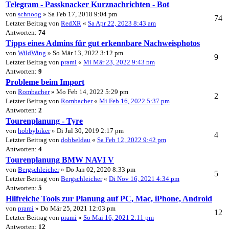
Telegram - Passknacker Kurznachrichten - Bot
von
schnoog
» Sa Feb 17, 2018 9:04 pm
74
Letzter Beitrag von
RedXR
«
Sa Apr 22, 2023 8:43 am
Antworten:
74
Tipps eines Admins für gut erkennbare Nachweisphotos
von
WildWing
» So Mär 13, 2022 3:12 pm
9
Letzter Beitrag von
prami
«
Mi Mär 23, 2022 9:43 pm
Antworten:
9
Probleme beim Import
von
Rombacher
» Mo Feb 14, 2022 5:29 pm
2
Letzter Beitrag von
Rombacher
«
Mi Feb 16, 2022 5:37 pm
Antworten:
2
Tourenplanung - Tyre
von
hobbybiker
» Di Jul 30, 2019 2:17 pm
4
Letzter Beitrag von
dobbeldau
«
Sa Feb 12, 2022 9:42 pm
Antworten:
4
Tourenplanung BMW NAVI V
von
Bergschleicher
» Do Jan 02, 2020 8:33 pm
5
Letzter Beitrag von
Bergschleicher
«
Di Nov 16, 2021 4:34 pm
Antworten:
5
Hilfreiche Tools zur Planung auf PC, Mac, iPhone, Android
von
prami
» Do Mär 25, 2021 12:03 pm
12
Letzter Beitrag von
prami
«
So Mai 16, 2021 2:11 pm
Antworten:
12