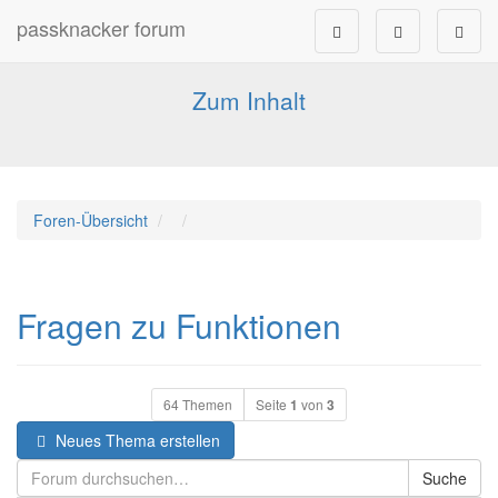
passknacker forum
Forum für alle Pässe- und Tourenfahrer
Zum Inhalt
Foren-Übersicht
Fragen zu Funktionen
64 Themen
Seite
1
von
3
Neues Thema erstellen
Suche