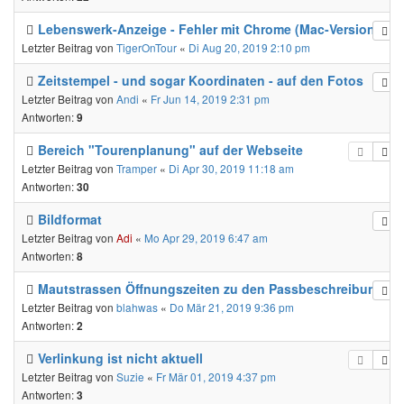
Lebenswerk-Anzeige - Fehler mit Chrome (Mac-Version)
Letzter Beitrag von
TigerOnTour
«
Di Aug 20, 2019 2:10 pm
Zeitstempel - und sogar Koordinaten - auf den Fotos
Letzter Beitrag von
Andi
«
Fr Jun 14, 2019 2:31 pm
Antworten:
9
Bereich "Tourenplanung" auf der Webseite
Letzter Beitrag von
Tramper
«
Di Apr 30, 2019 11:18 am
Antworten:
30
Bildformat
Letzter Beitrag von
Adi
«
Mo Apr 29, 2019 6:47 am
Antworten:
8
Mautstrassen Öffnungszeiten zu den Passbeschreibungen
Letzter Beitrag von
blahwas
«
Do Mär 21, 2019 9:36 pm
Antworten:
2
Verlinkung ist nicht aktuell
Letzter Beitrag von
Suzie
«
Fr Mär 01, 2019 4:37 pm
Antworten:
3