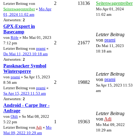
2
13136
Seitenwagentreiber
Letzter Beitrag von
Seitenwagentreiber
«
Mo Apr
Mo Apr 01, 2024
01, 2024 11:02 am
11:02 am
Antworten:
2
GPX-Export in
Basecamp
Letzter Beitrag
von
Röfe
» Mo Mai 01, 2023
von
prami
2
21677
7:12 pm
Do Mai 11, 2023
Letzter Beitrag von
prami
«
10:18 am
Do Mai 11, 2023 10:18 am
Antworten:
2
Passknacker Symbol
Wintersperre
Letzter Beitrag
von
prami
» Sa Apr 15, 2023
von
prami
2
19882
8:56 am
Sa Apr 15, 2023 11:53
Letzter Beitrag von
prami
«
am
Sa Apr 15, 2023 11:53 am
Antworten:
2
Android - Carpe Iter -
Anfrage
Letzter Beitrag
von
Oldi
» So Mai 08, 2022
von
Adi
1
19363
5:22 pm
Mo Mai 09, 2022
Letzter Beitrag von
Adi
«
Mo
10:29 am
Mai 09, 2022 10:29 am