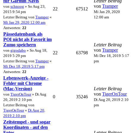
für Garmin Navis
Letzter Beitrag
von
Tramper
von
schnoog
» So Aug 23,
22
67512
2015 9:54 pm
Mi Jan 29, 2020
Letzter Beitrag von
Tramper
«
12:00 am
Mi Jan 29, 2020 12:00 am
Antworten:
22
Pässedatenbank als
POI nicht als Favorit im
Zumo speichern
Letzter Beitrag
von
Tramper
von
gigodabo
» So Aug 18,
22
63798
2019 5:29 pm
Mi Dez 18, 2019 5:17
Letzter Beitrag von
Tramper
«
pm
Mi Dez 18, 2019 5:17 pm
Antworten:
22
Lebenswerk-Anzeige -
Fehler mit Chrome
(Mac-Version)
Letzter Beitrag
von
TigerOnTour
von
TigerOnTour
» Di Aug
0
35246
20, 2019 2:10 pm
Di Aug 20, 2019 2:10
Letzter Beitrag von
pm
TigerOnTour
«
Di Aug 20,
2019 2:10 pm
Zeitstempel - und sogar
Koordinaten - auf den
Fotos
Letzter Beitrag