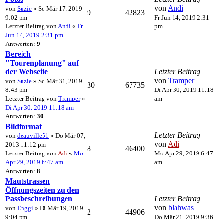
von
Andi
von
Suzie
» So Mär 17, 2019
9
42823
9:02 pm
Fr Jun 14, 2019 2:31
Letzter Beitrag von
Andi
«
Fr
pm
Jun 14, 2019 2:31 pm
Antworten:
9
Bereich
"Tourenplanung" auf
der Webseite
Letzter Beitrag
von
Tramper
von
Suzie
» So Mär 31, 2019
30
67735
8:43 pm
Di Apr 30, 2019 11:18
Letzter Beitrag von
Tramper
«
am
Di Apr 30, 2019 11:18 am
Antworten:
30
Bildformat
Letzter Beitrag
von
deauville51
» Do Mär 07,
von
Adi
2013 11:12 pm
8
46400
Letzter Beitrag von
Adi
«
Mo
Mo Apr 29, 2019 6:47
Apr 29, 2019 6:47 am
am
Antworten:
8
Mautstrassen
Öffnungszeiten zu den
Passbeschreibungen
Letzter Beitrag
von
blahwas
von
Enggi
» Di Mär 19, 2019
2
44906
9:04 pm
Do Mär 21, 2019 9:36