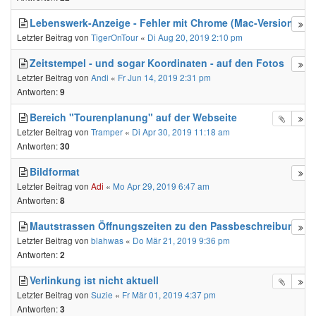
Lebenswerk-Anzeige - Fehler mit Chrome (Mac-Version)
Letzter Beitrag von
TigerOnTour
«
Di Aug 20, 2019 2:10 pm
Zeitstempel - und sogar Koordinaten - auf den Fotos
Letzter Beitrag von
Andi
«
Fr Jun 14, 2019 2:31 pm
Antworten:
9
Bereich "Tourenplanung" auf der Webseite
Letzter Beitrag von
Tramper
«
Di Apr 30, 2019 11:18 am
Antworten:
30
Bildformat
Letzter Beitrag von
Adi
«
Mo Apr 29, 2019 6:47 am
Antworten:
8
Mautstrassen Öffnungszeiten zu den Passbeschreibungen
Letzter Beitrag von
blahwas
«
Do Mär 21, 2019 9:36 pm
Antworten:
2
Verlinkung ist nicht aktuell
Letzter Beitrag von
Suzie
«
Fr Mär 01, 2019 4:37 pm
Antworten:
3