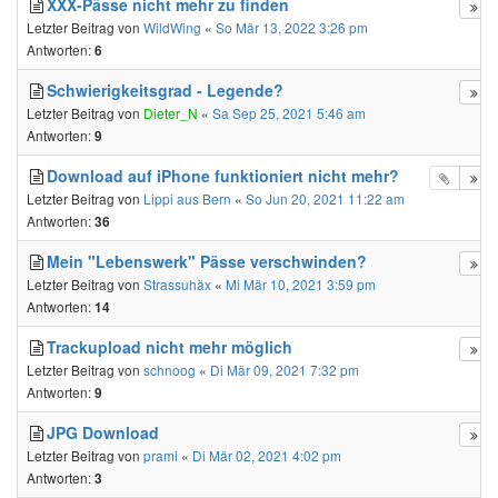
XXX-Pässe nicht mehr zu finden
Letzter Beitrag von
WildWing
«
So Mär 13, 2022 3:26 pm
Antworten:
6
Schwierigkeitsgrad - Legende?
Letzter Beitrag von
Dieter_N
«
Sa Sep 25, 2021 5:46 am
Antworten:
9
Download auf iPhone funktioniert nicht mehr?
Letzter Beitrag von
Lippi aus Bern
«
So Jun 20, 2021 11:22 am
Antworten:
36
Mein "Lebenswerk" Pässe verschwinden?
Letzter Beitrag von
Strassuhäx
«
Mi Mär 10, 2021 3:59 pm
Antworten:
14
Trackupload nicht mehr möglich
Letzter Beitrag von
schnoog
«
Di Mär 09, 2021 7:32 pm
Antworten:
9
JPG Download
Letzter Beitrag von
prami
«
Di Mär 02, 2021 4:02 pm
Antworten:
3