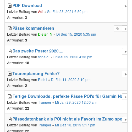
PDF Download
Letzter Beitrag von
Adi
«
So Feb 28, 2021 6:50 pm
Antworten:
3
Pässe kommentieren
Letzter Beitrag von
Dieter_N
«
Di Sep 15, 2020 5:35 pm
Antworten:
3
Das zweite Poster 2020....
Letzter Beitrag von
scheidi
«
Fr Mai 29, 2020 4:38 pm
Antworten:
18
Tourenplanung Fehler?
Letzter Beitrag von
Richtl
«
Di Feb 11, 2020 3:10 pm
Antworten:
2
Fertige Downloads: perfekte Pässe POI's für Garmin Navis
Letzter Beitrag von
Tramper
«
Mi Jan 29, 2020 12:00 am
Antworten:
22
Pässedatenbank als POI nicht als Favorit im Zumo speiche
Letzter Beitrag von
Tramper
«
Mi Dez 18, 2019 5:17 pm
Antworten:
22