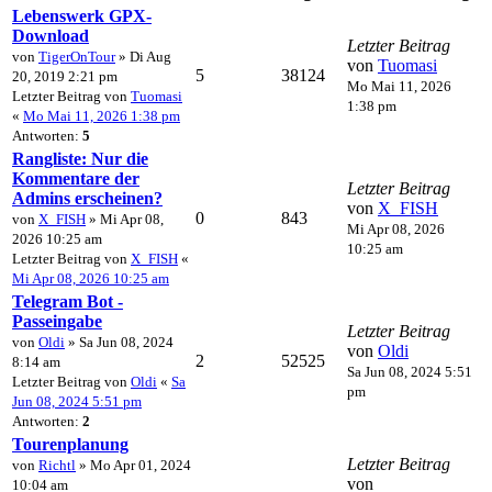
Lebenswerk GPX-
Download
Letzter Beitrag
von
TigerOnTour
» Di Aug
von
Tuomasi
5
38124
20, 2019 2:21 pm
Mo Mai 11, 2026
Letzter Beitrag von
Tuomasi
1:38 pm
«
Mo Mai 11, 2026 1:38 pm
Antworten:
5
Rangliste: Nur die
Kommentare der
Letzter Beitrag
Admins erscheinen?
von
X_FISH
0
843
von
X_FISH
» Mi Apr 08,
Mi Apr 08, 2026
2026 10:25 am
10:25 am
Letzter Beitrag von
X_FISH
«
Mi Apr 08, 2026 10:25 am
Telegram Bot -
Passeingabe
Letzter Beitrag
von
Oldi
» Sa Jun 08, 2024
von
Oldi
2
52525
8:14 am
Sa Jun 08, 2024 5:51
Letzter Beitrag von
Oldi
«
Sa
pm
Jun 08, 2024 5:51 pm
Antworten:
2
Tourenplanung
Letzter Beitrag
von
Richtl
» Mo Apr 01, 2024
von
10:04 am