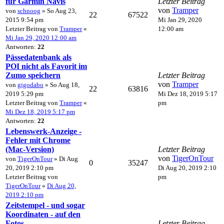
für Garmin Navis
Letzter Beitrag
von
Tramper
von
schnoog
» So Aug 23,
22
67522
2015 9:54 pm
Mi Jan 29, 2020
Letzter Beitrag von
Tramper
«
12:00 am
Mi Jan 29, 2020 12:00 am
Antworten:
22
Pässedatenbank als
POI nicht als Favorit im
Zumo speichern
Letzter Beitrag
von
Tramper
von
gigodabo
» So Aug 18,
22
63816
2019 5:29 pm
Mi Dez 18, 2019 5:17
Letzter Beitrag von
Tramper
«
pm
Mi Dez 18, 2019 5:17 pm
Antworten:
22
Lebenswerk-Anzeige -
Fehler mit Chrome
(Mac-Version)
Letzter Beitrag
von
TigerOnTour
von
TigerOnTour
» Di Aug
0
35247
20, 2019 2:10 pm
Di Aug 20, 2019 2:10
Letzter Beitrag von
pm
TigerOnTour
«
Di Aug 20,
2019 2:10 pm
Zeitstempel - und sogar
Koordinaten - auf den
Fotos
Letzter Beitrag