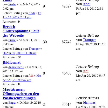
von
Andi
von
Suzie
» So Mär 17, 2019
9
42827
9:02 pm
Fr Jun 14, 2019 2:31
Letzter Beitrag von
Andi
«
Fr
pm
Jun 14, 2019 2:31 pm
Antworten:
9
Bereich
"Tourenplanung" auf
der Webseite
Letzter Beitrag
von
Tramper
von
Suzie
» So Mär 31, 2019
30
67747
8:43 pm
Di Apr 30, 2019 11:18
Letzter Beitrag von
Tramper
«
am
Di Apr 30, 2019 11:18 am
Antworten:
30
Bildformat
Letzter Beitrag
von
deauville51
» Do Mär 07,
von
Adi
2013 11:12 pm
8
46405
Letzter Beitrag von
Adi
«
Mo
Mo Apr 29, 2019 6:47
Apr 29, 2019 6:47 am
am
Antworten:
8
Mautstrassen
Öffnungszeiten zu den
Passbeschreibungen
Letzter Beitrag
von
blahwas
von
Enggi
» Di Mär 19, 2019
2
44914
9:04 pm
Do Mär 21, 2019 9:36