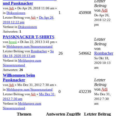
Letzter
und Passknacker
Beitrag
von
Adi
» Do Apr 26, 2018 11:06 am »
von
Adi
1
450908
in
Diskussionen
Do Apr 26,
Letzter Beitrag von
Adi
«
Do Apr 26,
2018 12:22
2018 12:22 pm
pm
Verfasst in
Diskussionen
Antworten:
1
PASSKNACKER T-SHIRTS
Letzter
von
housi
» Di Jan 22, 2013 3:41 pm »
Beitrag
in
Meldungen zum Strassenzustand
von
Letzter Beitrag von
Rombacher
«
So
26
549662
Rombacher
Okt 18, 2020 10:13 am
So Okt 18,
Verfasst in
Meldungen zum
2020 10:13
Strassenzustand
am
Antworten:
26
Willkommen beim
Passknacker
Letzter
Beitrag
von
Adi
» Mo Dez 31, 2012 7:30 am »
von
Adi
in
Meldungen zum Strassenzustand
0
432239
Letzter Beitrag von
Adi
«
Mo Dez 31,
Mo Dez 31,
2012 7:30 am
2012 7:30
Verfasst in
Meldungen zum
am
Strassenzustand
Themen
Antworten
Zugriffe
Letzter Beitrag