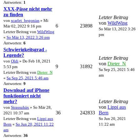
Antworten:
1
XXX-Pässe nicht mehr
zu finden
Letzter Beitrag
von
scarlet_begonias
» Mi
von
WildWing
6
23898
Mär 02, 2022 9:16 pm
So Mär 13, 2022 3:26
Letzter Beitrag von
WildWing
pm
«
So Mär 13, 2022 3:26 pm
Antworten:
6
Schwierigkeitsgrad -
Legende?
Letzter Beitrag
von
Oldi
» Do Feb 18, 2021
von
Dieter_N
9
31892
5:53 pm
Sa Sep 25, 2021 5:46
Letzter Beitrag von
Dieter_N
am
«
Sa Sep 25, 2021 5:46 am
Antworten:
9
Download auf iPhone
funktioniert nicht
mehr?
Letzter Beitrag
von
Lippi aus
von
Strassuhäx
» So Mär 28,
36
242833
Bern
2021 10:37 am
Letzter Beitrag von
Lippi aus
So Jun 20, 2021
Bern
«
So Jun 20, 2021 11:22
11:22 am
am
Antworten:
36