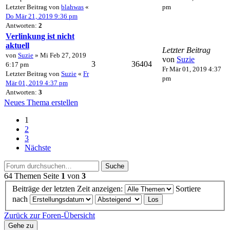
Letzter Beitrag von
blahwas
«
pm
Do Mär 21, 2019 9:36 pm
Antworten:
2
Verlinkung ist nicht
aktuell
Letzter Beitrag
von
Suzie
» Mi Feb 27, 2019
von
Suzie
3
36404
6:17 pm
Fr Mär 01, 2019 4:37
Letzter Beitrag von
Suzie
«
Fr
pm
Mär 01, 2019 4:37 pm
Antworten:
3
Neues Thema erstellen
1
2
3
Nächste
Suche
64 Themen
Seite
1
von
3
Beiträge der letzten Zeit anzeigen:
Sortiere
nach
Zurück zur Foren-Übersicht
Gehe zu