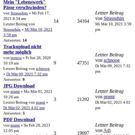
Mein "Lebenswerk"
Pässe verschwinden?
Letzter Beitrag
von
Strassuhäx
» Mi Feb 17,
von
Strassuhäx
2021 8:54 am
14
34164
Letzter Beitrag von
Mi Mär 10, 2021 3:59
Strassuhäx
«
Mi Mär 10, 2021
pm
3:59 pm
Antworten:
14
Trackupload nicht
mehr möglich
Letzter Beitrag
von
teenoo
» Fr Jun 26, 2020
von
schnoog
9
47351
10:19 am
Di Mär 09, 2021 7:32
Letzter Beitrag von
schnoog
pm
«
Di Mär 09, 2021 7:32 pm
Antworten:
9
JPG Download
Letzter Beitrag
von
prami
» Mo Mär 01, 2021
von
prami
10:26 am
3
21292
Letzter Beitrag von
prami
«
Di Mär 02, 2021 4:02
Di Mär 02, 2021 4:02 pm
pm
Antworten:
3
PDF Download
Letzter Beitrag
von
prami
» So Feb 28, 2021
von
Adi
12:05 pm
3
19097