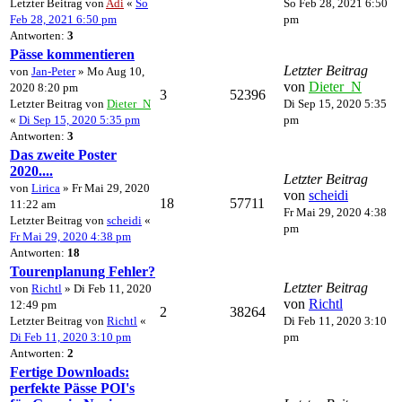
Letzter Beitrag von
Adi
«
So
So Feb 28, 2021 6:50
Feb 28, 2021 6:50 pm
pm
Antworten:
3
Pässe kommentieren
Letzter Beitrag
von
Jan-Peter
» Mo Aug 10,
von
Dieter_N
2020 8:20 pm
3
52396
Letzter Beitrag von
Dieter_N
Di Sep 15, 2020 5:35
«
Di Sep 15, 2020 5:35 pm
pm
Antworten:
3
Das zweite Poster
2020....
Letzter Beitrag
von
Lirica
» Fr Mai 29, 2020
von
scheidi
18
57711
11:22 am
Fr Mai 29, 2020 4:38
Letzter Beitrag von
scheidi
«
pm
Fr Mai 29, 2020 4:38 pm
Antworten:
18
Tourenplanung Fehler?
Letzter Beitrag
von
Richtl
» Di Feb 11, 2020
von
Richtl
12:49 pm
2
38264
Letzter Beitrag von
Richtl
«
Di Feb 11, 2020 3:10
Di Feb 11, 2020 3:10 pm
pm
Antworten:
2
Fertige Downloads:
perfekte Pässe POI's