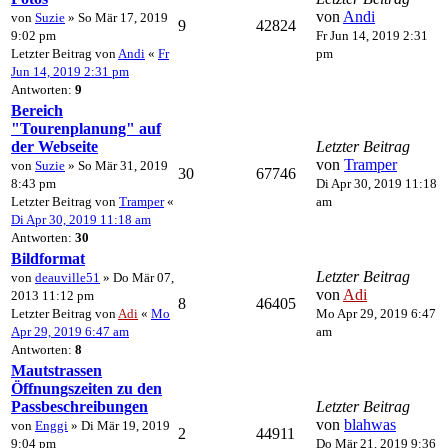
von
Andi
von
Suzie
» So Mär 17, 2019
9
42824
9:02 pm
Fr Jun 14, 2019 2:31
Letzter Beitrag von
Andi
«
Fr
pm
Jun 14, 2019 2:31 pm
Antworten:
9
Bereich
"Tourenplanung" auf
der Webseite
Letzter Beitrag
von
Tramper
von
Suzie
» So Mär 31, 2019
30
67746
8:43 pm
Di Apr 30, 2019 11:18
Letzter Beitrag von
Tramper
«
am
Di Apr 30, 2019 11:18 am
Antworten:
30
Bildformat
Letzter Beitrag
von
deauville51
» Do Mär 07,
von
Adi
2013 11:12 pm
8
46405
Letzter Beitrag von
Adi
«
Mo
Mo Apr 29, 2019 6:47
Apr 29, 2019 6:47 am
am
Antworten:
8
Mautstrassen
Öffnungszeiten zu den
Passbeschreibungen
Letzter Beitrag
von
blahwas
von
Enggi
» Di Mär 19, 2019
2
44911
9:04 pm
Do Mär 21, 2019 9:36