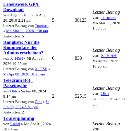
Lebenswerk GPX-
Download
Letzter Beitrag
von
TigerOnTour
» Di Aug
von
Tuomasi
5
38123
20, 2019 2:21 pm
Mo Mai 11, 2026
Letzter Beitrag von
Tuomasi
1:38 pm
«
Mo Mai 11, 2026 1:38 pm
Antworten:
5
Rangliste: Nur die
Kommentare der
Letzter Beitrag
Admins erscheinen?
von
X_FISH
0
838
von
X_FISH
» Mi Apr 08,
Mi Apr 08, 2026
2026 10:25 am
10:25 am
Letzter Beitrag von
X_FISH
«
Mi Apr 08, 2026 10:25 am
Telegram Bot -
Passeingabe
Letzter Beitrag
von
Oldi
» Sa Jun 08, 2024
von
Oldi
2
52515
8:14 am
Sa Jun 08, 2024 5:51
Letzter Beitrag von
Oldi
«
Sa
pm
Jun 08, 2024 5:51 pm
Antworten:
2
Tourenplanung
Letzter Beitrag
von
Richtl
» Mo Apr 01, 2024
von
10:04 am