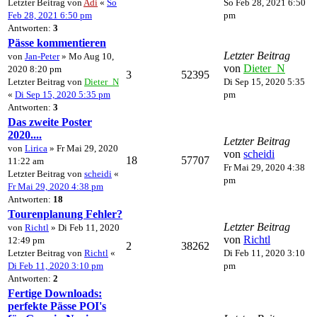
Letzter Beitrag von
Adi
«
So
So Feb 28, 2021 6:50
Feb 28, 2021 6:50 pm
pm
Antworten:
3
Pässe kommentieren
Letzter Beitrag
von
Jan-Peter
» Mo Aug 10,
von
Dieter_N
2020 8:20 pm
3
52395
Letzter Beitrag von
Dieter_N
Di Sep 15, 2020 5:35
«
Di Sep 15, 2020 5:35 pm
pm
Antworten:
3
Das zweite Poster
2020....
Letzter Beitrag
von
Lirica
» Fr Mai 29, 2020
von
scheidi
18
57707
11:22 am
Fr Mai 29, 2020 4:38
Letzter Beitrag von
scheidi
«
pm
Fr Mai 29, 2020 4:38 pm
Antworten:
18
Tourenplanung Fehler?
Letzter Beitrag
von
Richtl
» Di Feb 11, 2020
von
Richtl
12:49 pm
2
38262
Letzter Beitrag von
Richtl
«
Di Feb 11, 2020 3:10
Di Feb 11, 2020 3:10 pm
pm
Antworten:
2
Fertige Downloads:
perfekte Pässe POI's