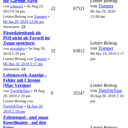
für Garmin Navis
Letzter Beitrag
von
Tramper
von
schnoog
» So Aug 23,
22
67521
2015 9:54 pm
Mi Jan 29, 2020
Letzter Beitrag von
Tramper
«
12:00 am
Mi Jan 29, 2020 12:00 am
Antworten:
22
Pässedatenbank als
POI nicht als Favorit im
Zumo speichern
Letzter Beitrag
von
Tramper
von
gigodabo
» So Aug 18,
22
63812
2019 5:29 pm
Mi Dez 18, 2019 5:17
Letzter Beitrag von
Tramper
«
pm
Mi Dez 18, 2019 5:17 pm
Antworten:
22
Lebenswerk-Anzeige -
Fehler mit Chrome
(Mac-Version)
Letzter Beitrag
von
TigerOnTour
von
TigerOnTour
» Di Aug
0
35247
20, 2019 2:10 pm
Di Aug 20, 2019 2:10
Letzter Beitrag von
pm
TigerOnTour
«
Di Aug 20,
2019 2:10 pm
Zeitstempel - und sogar
Koordinaten - auf den
Fotos
Letzter Beitrag