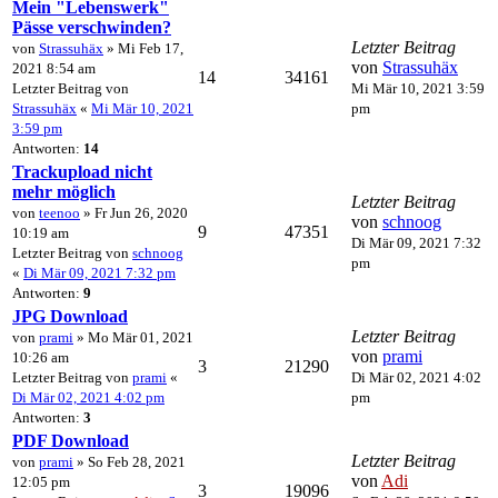
Mein "Lebenswerk"
Pässe verschwinden?
Letzter Beitrag
von
Strassuhäx
» Mi Feb 17,
von
Strassuhäx
2021 8:54 am
14
34161
Letzter Beitrag von
Mi Mär 10, 2021 3:59
Strassuhäx
«
Mi Mär 10, 2021
pm
3:59 pm
Antworten:
14
Trackupload nicht
mehr möglich
Letzter Beitrag
von
teenoo
» Fr Jun 26, 2020
von
schnoog
9
47351
10:19 am
Di Mär 09, 2021 7:32
Letzter Beitrag von
schnoog
pm
«
Di Mär 09, 2021 7:32 pm
Antworten:
9
JPG Download
Letzter Beitrag
von
prami
» Mo Mär 01, 2021
von
prami
10:26 am
3
21290
Letzter Beitrag von
prami
«
Di Mär 02, 2021 4:02
Di Mär 02, 2021 4:02 pm
pm
Antworten:
3
PDF Download
Letzter Beitrag
von
prami
» So Feb 28, 2021
von
Adi
12:05 pm
3
19096