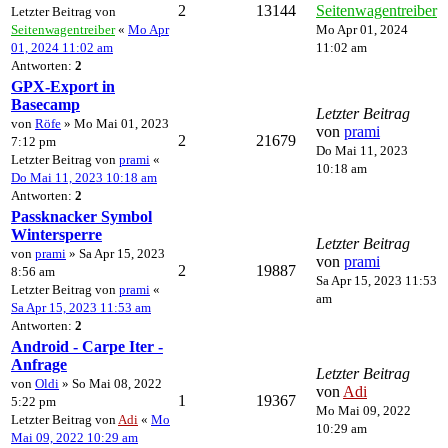
2
13144
Seitenwagentreiber
Letzter Beitrag von
Seitenwagentreiber
«
Mo Apr
Mo Apr 01, 2024
01, 2024 11:02 am
11:02 am
Antworten:
2
GPX-Export in
Basecamp
Letzter Beitrag
von
Röfe
» Mo Mai 01, 2023
von
prami
2
21679
7:12 pm
Do Mai 11, 2023
Letzter Beitrag von
prami
«
10:18 am
Do Mai 11, 2023 10:18 am
Antworten:
2
Passknacker Symbol
Wintersperre
Letzter Beitrag
von
prami
» Sa Apr 15, 2023
von
prami
2
19887
8:56 am
Sa Apr 15, 2023 11:53
Letzter Beitrag von
prami
«
am
Sa Apr 15, 2023 11:53 am
Antworten:
2
Android - Carpe Iter -
Anfrage
Letzter Beitrag
von
Oldi
» So Mai 08, 2022
von
Adi
1
19367
5:22 pm
Mo Mai 09, 2022
Letzter Beitrag von
Adi
«
Mo
10:29 am
Mai 09, 2022 10:29 am