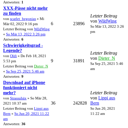
Antworten:
1
XXX-Pässe nicht mehr
zu finden
Letzter Beitrag
von
scarlet_begonias
» Mi
von
WildWing
6
23896
Mär 02, 2022 9:16 pm
So Mär 13, 2022 3:26
Letzter Beitrag von
WildWing
pm
«
So Mär 13, 2022 3:26 pm
Antworten:
6
Schwierigkeitsgrad -
Legende?
Letzter Beitrag
von
Oldi
» Do Feb 18, 2021
von
Dieter_N
9
31891
5:53 pm
Sa Sep 25, 2021 5:46
Letzter Beitrag von
Dieter_N
am
«
Sa Sep 25, 2021 5:46 am
Antworten:
9
Download auf iPhone
funktioniert nicht
mehr?
Letzter Beitrag
von
Lippi aus
von
Strassuhäx
» So Mär 28,
36
242828
Bern
2021 10:37 am
Letzter Beitrag von
Lippi aus
So Jun 20, 2021
Bern
«
So Jun 20, 2021 11:22
11:22 am
am
Antworten:
36