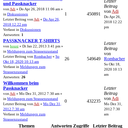
Letzter
und Passknacker
Beitrag
von
Adi
» Do Apr 26, 2018 11:06 am »
von
Adi
1
450891
in
Diskussionen
Do Apr 26,
Letzter Beitrag von
Adi
«
Do Apr 26,
2018 12:22
2018 12:22 pm
pm
Verfasst in
Diskussionen
Antworten:
1
PASSKNACKER T-SHIRTS
Letzter
von
housi
» Di Jan 22, 2013 3:41 pm »
Beitrag
in
Meldungen zum Strassenzustand
von
Letzter Beitrag von
Rombacher
«
So
26
549649
Rombacher
Okt 18, 2020 10:13 am
So Okt 18,
Verfasst in
Meldungen zum
2020 10:13
Strassenzustand
am
Antworten:
26
Willkommen beim
Passknacker
Letzter
Beitrag
von
Adi
» Mo Dez 31, 2012 7:30 am »
von
Adi
in
Meldungen zum Strassenzustand
0
432235
Letzter Beitrag von
Adi
«
Mo Dez 31,
Mo Dez 31,
2012 7:30 am
2012 7:30
Verfasst in
Meldungen zum
am
Strassenzustand
Themen
Antworten
Zugriffe
Letzter Beitrag