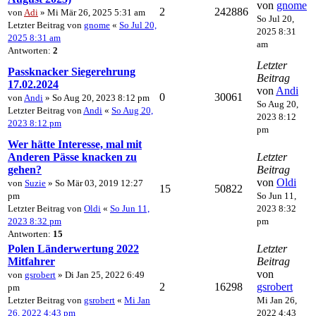
von
gnome
2
242886
von
Adi
» Mi Mär 26, 2025 5:31 am
So Jul 20,
Letzter Beitrag von
gnome
«
So Jul 20,
2025 8:31
2025 8:31 am
am
Antworten:
2
Letzter
Passknacker Siegerehrung
Beitrag
17.02.2024
von
Andi
0
30061
von
Andi
» So Aug 20, 2023 8:12 pm
So Aug 20,
Letzter Beitrag von
Andi
«
So Aug 20,
2023 8:12
2023 8:12 pm
pm
Wer hätte Interesse, mal mit
Anderen Pässe knacken zu
Letzter
gehen?
Beitrag
von
Oldi
von
Suzie
» So Mär 03, 2019 12:27
15
50822
pm
So Jun 11,
Letzter Beitrag von
Oldi
«
So Jun 11,
2023 8:32
2023 8:32 pm
pm
Antworten:
15
Polen Länderwertung 2022
Letzter
Mitfahrer
Beitrag
von
von
gsrobert
» Di Jan 25, 2022 6:49
2
16298
gsrobert
pm
Letzter Beitrag von
gsrobert
«
Mi Jan
Mi Jan 26,
26, 2022 4:43 pm
2022 4:43