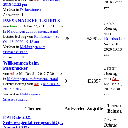
2018 12:22
2018 12:22 pm
pm
Verfasst in
Diskussionen
Antworten:
1
PASSKNACKER T-SHIRTS
Letzter
von
housi
» Di Jan 22, 2013 3:41 pm »
Beitrag
in
Meldungen zum Strassenzustand
von
Letzter Beitrag von
Rombacher
«
So
26
549818
Rombacher
Okt 18, 2020 10:13 am
So Okt 18,
Verfasst in
Meldungen zum
2020 10:13
Strassenzustand
am
Antworten:
26
Willkommen beim
Passknacker
Letzter
Beitrag
von
Adi
» Mo Dez 31, 2012 7:30 am »
von
Adi
in
Meldungen zum Strassenzustand
0
432357
Letzter Beitrag von
Adi
«
Mo Dez 31,
Mo Dez 31,
2012 7:30 am
2012 7:30
Verfasst in
Meldungen zum
am
Strassenzustand
Letzter
Themen
Antworten
Zugriffe
Beitrag
EPI Ride 2025 -
Letzter
Seitenwagenfahrer gesucht! (5.
Beitrag
August 2025)