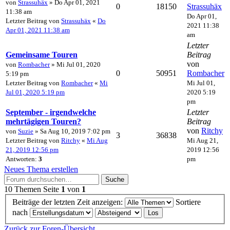
von
Strassuhäx
» Do Apr 01, 2021
0
18150
Strassuhäx
11:38 am
Do Apr 01,
Letzter Beitrag von
Strassuhäx
«
Do
2021 11:38
Apr 01, 2021 11:38 am
am
Letzter
Gemeinsame Touren
Beitrag
von
von
Rombacher
» Mi Jul 01, 2020
0
50951
Rombacher
5:19 pm
Letzter Beitrag von
Rombacher
«
Mi
Mi Jul 01,
Jul 01, 2020 5:19 pm
2020 5:19
pm
September - irgendwelche
Letzter
mehrtägigen Touren?
Beitrag
von
Ritchy
von
Suzie
» Sa Aug 10, 2019 7:02 pm
3
36838
Letzter Beitrag von
Ritchy
«
Mi Aug
Mi Aug 21,
21, 2019 12:56 pm
2019 12:56
Antworten:
3
pm
Neues Thema erstellen
Suche
10 Themen
Seite
1
von
1
Beiträge der letzten Zeit anzeigen:
Sortiere
nach
Zurück zur Foren-Übersicht