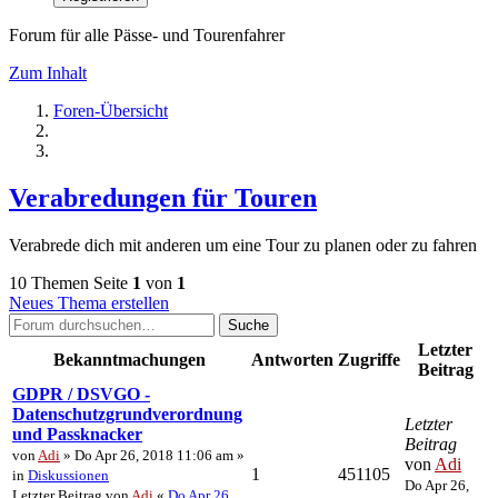
Forum für alle Pässe- und Tourenfahrer
Zum Inhalt
Foren-Übersicht
Verabredungen für Touren
Verabrede dich mit anderen um eine Tour zu planen oder zu fahren
10 Themen
Seite
1
von
1
Neues Thema erstellen
Suche
Letzter
Bekanntmachungen
Antworten
Zugriffe
Beitrag
GDPR / DSVGO -
Datenschutzgrundverordnung
Letzter
und Passknacker
Beitrag
von
Adi
» Do Apr 26, 2018 11:06 am »
von
Adi
1
451105
in
Diskussionen
Do Apr 26,
Letzter Beitrag von
Adi
«
Do Apr 26,