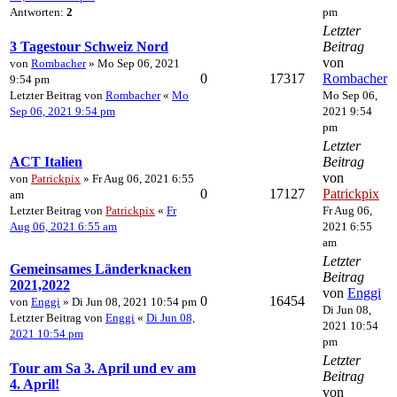
Antworten:
2
pm
Letzter
3 Tagestour Schweiz Nord
Beitrag
von
von
Rombacher
» Mo Sep 06, 2021
0
17317
Rombacher
9:54 pm
Letzter Beitrag von
Rombacher
«
Mo
Mo Sep 06,
Sep 06, 2021 9:54 pm
2021 9:54
pm
Letzter
ACT Italien
Beitrag
von
von
Patrickpix
» Fr Aug 06, 2021 6:55
0
17127
Patrickpix
am
Letzter Beitrag von
Patrickpix
«
Fr
Fr Aug 06,
Aug 06, 2021 6:55 am
2021 6:55
am
Letzter
Gemeinsames Länderknacken
Beitrag
2021,2022
von
Enggi
0
16454
von
Enggi
» Di Jun 08, 2021 10:54 pm
Di Jun 08,
Letzter Beitrag von
Enggi
«
Di Jun 08,
2021 10:54
2021 10:54 pm
pm
Letzter
Tour am Sa 3. April und ev am
Beitrag
4. April!
von